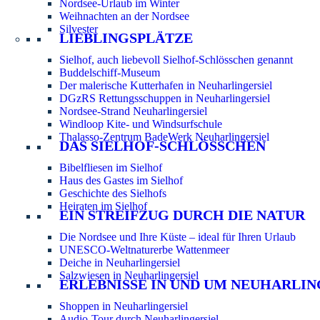
Nordsee-Urlaub im Winter
Weihnachten an der Nordsee
Silvester
LIEBLINGSPLÄTZE
Sielhof, auch liebevoll Sielhof-Schlösschen genannt
Buddelschiff-Museum
Der malerische Kutterhafen in Neuharlingersiel
DGzRS Rettungsschuppen in Neuharlingersiel
Nordsee-Strand Neuharlingersiel
Windloop Kite- und Windsurfschule
Thalasso-Zentrum BadeWerk Neuharlingersiel
DAS SIELHOF-SCHLÖSSCHEN
Bibelfliesen im Sielhof
Haus des Gastes im Sielhof
Geschichte des Sielhofs
Heiraten im Sielhof
EIN STREIFZUG DURCH DIE NATUR
Die Nordsee und Ihre Küste – ideal für Ihren Urlaub
UNESCO-Weltnaturerbe Wattenmeer
Deiche in Neuharlingersiel
Salzwiesen in Neuharlingersiel
ERLEBNISSE IN UND UM NEUHARLIN
Shoppen in Neuharlingersiel
Audio-Tour durch Neuharlingersiel