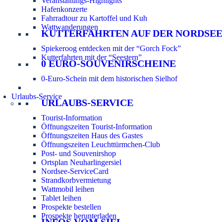
Veranstaltungs-Highlights
Hafenkonzerte
Fahrradtour zu Kartoffel und Kuh
Wattwanderungen
KUTTERFAHRTEN AUF DER NORDSE
Spiekeroog entdecken mit der “Gorch Fock”
Kutterfahrten mit der “Seestern”
0 EURO-SOUVENIRSCHEINE
0-Euro-Schein mit dem historischen Sielhof
Urlaubs-Service
URLAUBS-SERVICE
Tourist-Information
Öffnungszeiten Tourist-Information
Öffnungszeiten Haus des Gastes
Öffnungszeiten Leuchttürmchen-Club
Post- und Souvenirshop
Ortsplan Neuharlingersiel
Nordsee-ServiceCard
Strandkorbvermietung
Wattmobil leihen
Tablet leihen
Prospekte bestellen
Prospekte herunterladen
INFOS VOM SIEL