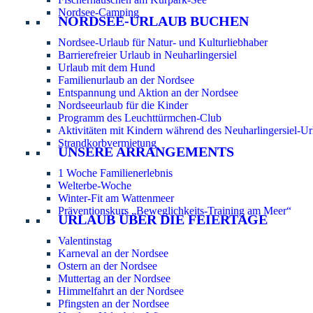
Nordsee-Camping
NORDSEE-URLAUB BUCHEN
Nordsee-Urlaub für Natur- und Kulturliebhaber
Barrierefreier Urlaub in Neuharlingersiel
Urlaub mit dem Hund
Familienurlaub an der Nordsee
Entspannung und Aktion an der Nordsee
Nordseeurlaub für die Kinder
Programm des Leuchttürmchen-Club
Aktivitäten mit Kindern während des Neuharlingersiel-Ur
Strandkorbvermietung
UNSERE ARRANGEMENTS
1 Woche Familienerlebnis
Welterbe-Woche
Winter-Fit am Wattenmeer
Präventionskurs „Beweglichkeits-Training am Meer“
URLAUB ÜBER DIE FEIERTAGE
Valentinstag
Karneval an der Nordsee
Ostern an der Nordsee
Muttertag an der Nordsee
Himmelfahrt an der Nordsee
Pfingsten an der Nordsee