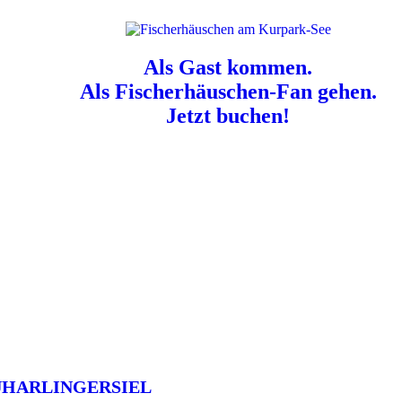
Als Gast kommen.
Als Fischerhäuschen-Fan gehen.
Jetzt buchen!
n für Hundebesitzer:
Der Nordsee-Campingplatz Neuharlingersiel ist e
UHARLINGERSIEL