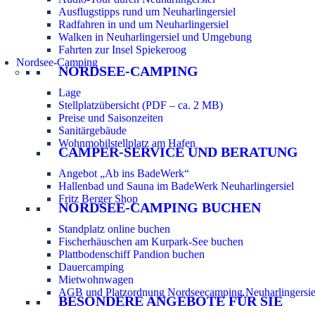
Ausflugstipps rund um Neuharlingersiel
Radfahren in und um Neuharlingersiel
Walken in Neuharlingersiel und Umgebung
Fahrten zur Insel Spiekeroog
Nordsee-Camping
NORDSEE-CAMPING
Lage
Stellplatzübersicht (PDF – ca. 2 MB)
Preise und Saisonzeiten
Sanitärgebäude
Wohnmobilstellplatz am Hafen
CAMPER-SERVICE UND BERATUNG
Angebot „Ab ins BadeWerk“
Hallenbad und Sauna im BadeWerk Neuharlingersiel
Fritz Berger Shop
NORDSEE-CAMPING BUCHEN
Standplatz online buchen
Fischerhäuschen am Kurpark-See buchen
Plattbodenschiff Pandion buchen
Dauercamping
Mietwohnwagen
AGB und Platzordnung Nordseecamping Neuharlingersie
BESONDERE ANGEBOTE FÜR SIE