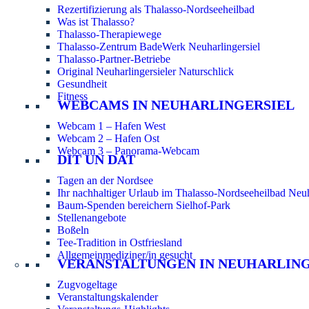
Rezertifizierung als Thalasso-Nordseeheilbad
Was ist Thalasso?
Thalasso-Therapiewege
Thalasso-Zentrum BadeWerk Neuharlingersiel
Thalasso-Partner-Betriebe
Original Neuharlingersieler Naturschlick
Gesundheit
Fitness
WEBCAMS IN NEUHARLINGERSIEL
Webcam 1 – Hafen West
Webcam 2 – Hafen Ost
Webcam 3 – Panorama-Webcam
DIT UN DAT
Tagen an der Nordsee
Ihr nachhaltiger Urlaub im Thalasso-Nordseeheilbad Neuh
Baum-Spenden bereichern Sielhof-Park
Stellenangebote
Boßeln
Tee-Tradition in Ostfriesland
Allgemeinmediziner/in gesucht
VERANSTALTUNGEN IN NEUHARLIN
Zugvogeltage
Veranstaltungskalender