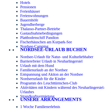
Hotels
Pensionen
Ferienhäuser
Ferienwohnungen
Bauernhöfe
Jugendherberge
Thalasso-Partner-Betriebe
Gastaufnahmebedingungen
Plattbodenschiff Pandion
Fischerhäuschen am Kurpark-See
Nordsee-Camping
NORDSEE-URLAUB BUCHEN
Nordsee-Urlaub für Natur- und Kulturliebhaber
Barrierefreier Urlaub in Neuharlingersiel
Urlaub mit dem Hund
Familienurlaub an der Nordsee
Entspannung und Aktion an der Nordsee
Nordseeurlaub für die Kinder
Programm des Leuchttürmchen-Club
Aktivitäten mit Kindern während des Neuharlingersiel-
Urlaubes
Strandkorbvermietung
UNSERE ARRANGEMENTS
1 Woche Familienerlebnis