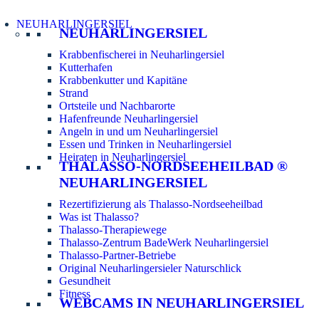
NEUHARLINGERSIEL
NEUHARLINGERSIEL
Krabbenfischerei in Neuharlingersiel
Kutterhafen
Krabbenkutter und Kapitäne
Strand
Ortsteile und Nachbarorte
Hafenfreunde Neuharlingersiel
Angeln in und um Neuharlingersiel
Essen und Trinken in Neuharlingersiel
Heiraten in Neuharlingersiel
THALASSO-NORDSEEHEILBAD ®
NEUHARLINGERSIEL
Rezertifizierung als Thalasso-Nordseeheilbad
Was ist Thalasso?
Thalasso-Therapiewege
Thalasso-Zentrum BadeWerk Neuharlingersiel
Thalasso-Partner-Betriebe
Original Neuharlingersieler Naturschlick
Gesundheit
Fitness
WEBCAMS IN NEUHARLINGERSIEL