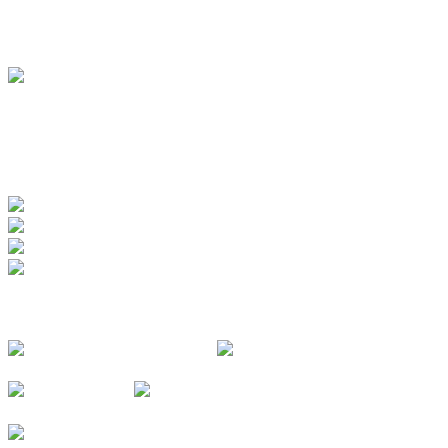
Jugendherberge
BADEWERK
www.badewerk.de
ZERTIFIZIERUNGEN
FOLGE UNS