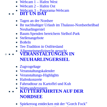
Webcam 1 – Hafen West
Webcam 2 – Hafen Ost
Webcam 3 – Panorama-Webcam
DIT UN DAT
Tagen an der Nordsee
Ihr nachhaltiger Urlaub im Thalasso-Nordseeheilbad
Neuharlingersiel
Baum-Spenden bereichern Sielhof-Park
Stellenangebote
Boßeln
Tee-Tradition in Ostfriesland
Allgemeinmediziner/in gesucht
VERANSTALTUNGEN IN
NEUHARLINGERSIEL
Zugvogeltage
Veranstaltungskalender
Veranstaltungs-Highlights
Hafenkonzerte
Fahrradtour zu Kartoffel und Kuh
Wattwanderungen
KUTTERFAHRTEN AUF DER
NORDSEE
Spiekeroog entdecken mit der “Gorch Fock”