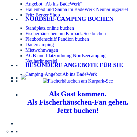
Angebot „Ab ins BadeWerk“
Hallenbad und Sauna im BadeWerk Neuharlingersiel
Fritz Berger Shop
NORDSEE-CAMPING BUCHEN
Standplatz online buchen
Fischerhäuschen am Kurpark-See buchen
Plattbodenschiff Pandion buchen
Dauercamping
Mietwohnwagen
AGB und Platzordnung Nordseecamping
Neuharlingersiel
BESONDERE ANGEBOTE FÜR SIE
Camping-Angebot Ab ins BadeWerk
Als Gast kommen.
Als Fischerhäuschen-Fan gehen.
Jetzt buchen!
Information für Hundebesitzer:
Der Nordsee-
Campingplatz Neuharlingersiel ist ein hundefreier Platz.