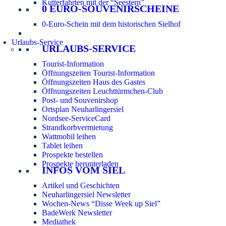
Kutterfahrten mit der “Seestern”
0 EURO-SOUVENIRSCHEINE
0-Euro-Schein mit dem historischen Sielhof
Urlaubs-Service
URLAUBS-SERVICE
Tourist-Information
Öffnungszeiten Tourist-Information
Öffnungszeiten Haus des Gastes
Öffnungszeiten Leuchttürmchen-Club
Post- und Souvenirshop
Ortsplan Neuharlingersiel
Nordsee-ServiceCard
Strandkorbvermietung
Wattmobil leihen
Tablet leihen
Prospekte bestellen
Prospekte herunterladen
INFOS VOM SIEL
Artikel und Geschichten
Neuharlingersiel Newsletter
Wochen-News “Disse Week up Siel”
BadeWerk Newsletter
Mediathek