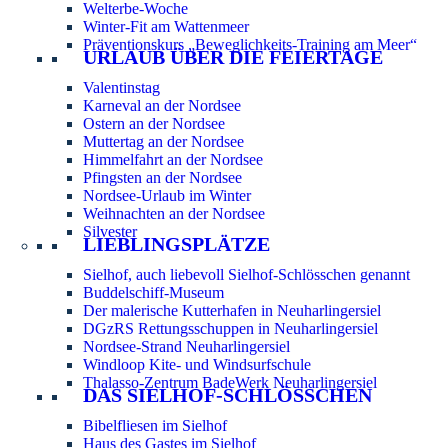
Welterbe-Woche
Winter-Fit am Wattenmeer
Präventionskurs „Beweglichkeits-Training am Meer“
URLAUB ÜBER DIE FEIERTAGE
Valentinstag
Karneval an der Nordsee
Ostern an der Nordsee
Muttertag an der Nordsee
Himmelfahrt an der Nordsee
Pfingsten an der Nordsee
Nordsee-Urlaub im Winter
Weihnachten an der Nordsee
Silvester
LIEBLINGSPLÄTZE
Sielhof, auch liebevoll Sielhof-Schlösschen genannt
Buddelschiff-Museum
Der malerische Kutterhafen in Neuharlingersiel
DGzRS Rettungsschuppen in Neuharlingersiel
Nordsee-Strand Neuharlingersiel
Windloop Kite- und Windsurfschule
Thalasso-Zentrum BadeWerk Neuharlingersiel
DAS SIELHOF-SCHLÖSSCHEN
Bibelfliesen im Sielhof
Haus des Gastes im Sielhof