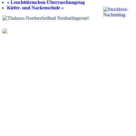
«
Leuchttürmchen-Überraschungstag
Kiefer- und Nackenschule
»
KONTAKT
Tourist-Information Neuharlingersiel
Öffnungszeiten Tourist-Information
Öffnungszeiten Haus des Gastes
Öffnungszeiten Leuchttürmchen-Club
Nordsee-Camping Neuharlingersiel
INFORMATIONEN
Veranstaltungskalender
Prospektbestellung
Newsletter
Wochen-News
Webcams
UNTERKÜNFTE
Hotels
Pensionen
Ferienwohnungen
Ferienhäuser
Bauernhöfe