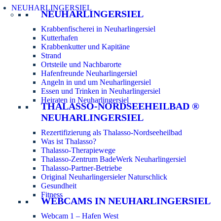
NEUHARLINGERSIEL
NEUHARLINGERSIEL
Krabbenfischerei in Neuharlingersiel
Kutterhafen
Krabbenkutter und Kapitäne
Strand
Ortsteile und Nachbarorte
Hafenfreunde Neuharlingersiel
Angeln in und um Neuharlingersiel
Essen und Trinken in Neuharlingersiel
Heiraten in Neuharlingersiel
THALASSO-NORDSEEHEILBAD ®
NEUHARLINGERSIEL
Rezertifizierung als Thalasso-Nordseeheilbad
Was ist Thalasso?
Thalasso-Therapiewege
Thalasso-Zentrum BadeWerk Neuharlingersiel
Thalasso-Partner-Betriebe
Original Neuharlingersieler Naturschlick
Gesundheit
Fitness
WEBCAMS IN NEUHARLINGERSIEL
Webcam 1 – Hafen West