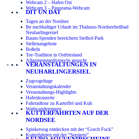
Webcam 2 – Hafen Ost
Webcam 3 – Panorama-Webcam
DIT UN DAT
Tagen an der Nordsee
Ihr nachhaltiger Urlaub im Thalasso-Nordseeheilbad
Neuharlingersiel
Baum-Spenden bereichern Sielhof-Park
Stellenangebote
Boßeln
Tee-Tradition in Ostfriesland
Allgemeinmediziner/in gesucht
VERANSTALTUNGEN IN
NEUHARLINGERSIEL
Zugvogeltage
Veranstaltungskalender
Veranstaltungs-Highlights
Hafenkonzerte
Fahrradtour zu Kartoffel und Kuh
Wattwanderungen
KUTTERFAHRTEN AUF DER
NORDSEE
Spiekeroog entdecken mit der “Gorch Fock”
Kutterfahrten mit der “Seestern”
0 EURO-SOUVENIRSCHEINE