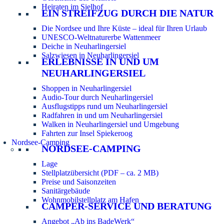
Heiraten im Sielhof
EIN STREIFZUG DURCH DIE NATUR
Die Nordsee und Ihre Küste – ideal für Ihren Urlaub
UNESCO-Weltnaturerbe Wattenmeer
Deiche in Neuharlingersiel
Salzwiesen in Neuharlingersiel
ERLEBNISSE IN UND UM
NEUHARLINGERSIEL
Shoppen in Neuharlingersiel
Audio-Tour durch Neuharlingersiel
Ausflugstipps rund um Neuharlingersiel
Radfahren in und um Neuharlingersiel
Walken in Neuharlingersiel und Umgebung
Fahrten zur Insel Spiekeroog
Nordsee-Camping
NORDSEE-CAMPING
Lage
Stellplatzübersicht (PDF – ca. 2 MB)
Preise und Saisonzeiten
Sanitärgebäude
Wohnmobilstellplatz am Hafen
CAMPER-SERVICE UND BERATUNG
Angebot „Ab ins BadeWerk“