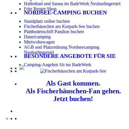
Hallenbad und Sauna im BadeWerk Neuharlingersiel
Fritz Berger Shop
NORDSEE-CAMPING BUCHEN
Standplatz online buchen
Fischerhäuschen am Kurpark-See buchen
Plattbodenschiff Pandion buchen
Dauercamping
Mietwohnwagen
AGB und Platzordnung Nordseecamping
Neuharlingersiel
BESONDERE ANGEBOTE FÜR SIE
Camping-Angebot Ab ins BadeWerk
Als Gast kommen.
Als Fischerhäuschen-Fan gehen.
Jetzt buchen!
Information für Hundebesitzer:
Der Nordsee-
Campingplatz Neuharlingersiel ist ein hundefreier Platz.