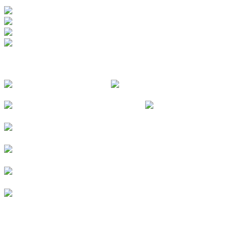
FOLGE UNS
© 2026
Kurverein Neuharlingersiel e.V.
|
Impressum
|
Datenschutz
|
Erklärung zur Barrierefreiheit
|
Stellenangebote
|
Presse
|