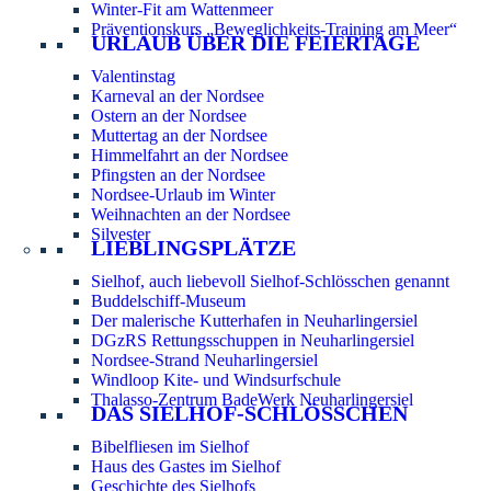
Winter-Fit am Wattenmeer
Präventionskurs „Beweglichkeits-Training am Meer“
URLAUB ÜBER DIE FEIERTAGE
Valentinstag
Karneval an der Nordsee
Ostern an der Nordsee
Muttertag an der Nordsee
Himmelfahrt an der Nordsee
Pfingsten an der Nordsee
Nordsee-Urlaub im Winter
Weihnachten an der Nordsee
Silvester
LIEBLINGSPLÄTZE
Sielhof, auch liebevoll Sielhof-Schlösschen genannt
Buddelschiff-Museum
Der malerische Kutterhafen in Neuharlingersiel
DGzRS Rettungsschuppen in Neuharlingersiel
Nordsee-Strand Neuharlingersiel
Windloop Kite- und Windsurfschule
Thalasso-Zentrum BadeWerk Neuharlingersiel
DAS SIELHOF-SCHLÖSSCHEN
Bibelfliesen im Sielhof
Haus des Gastes im Sielhof
Geschichte des Sielhofs