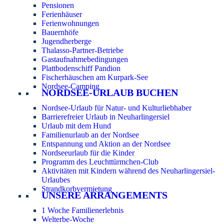
Pensionen
Ferienhäuser
Ferienwohnungen
Bauernhöfe
Jugendherberge
Thalasso-Partner-Betriebe
Gastaufnahmebedingungen
Plattbodenschiff Pandion
Fischerhäuschen am Kurpark-See
Nordsee-Camping
NORDSEE-URLAUB BUCHEN
Nordsee-Urlaub für Natur- und Kulturliebhaber
Barrierefreier Urlaub in Neuharlingersiel
Urlaub mit dem Hund
Familienurlaub an der Nordsee
Entspannung und Aktion an der Nordsee
Nordseeurlaub für die Kinder
Programm des Leuchttürmchen-Club
Aktivitäten mit Kindern während des Neuharlingersiel-
Urlaubes
Strandkorbvermietung
UNSERE ARRANGEMENTS
1 Woche Familienerlebnis
Welterbe-Woche