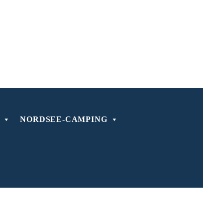
NORDSEE-CAMPING
ochwasser
Niedrigwasser
5.28 Uhr
11.37 Uhr
7.40 Uhr