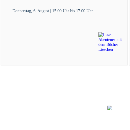
Donnerstag, 6. August | 15.00 Uhr
bis
17.00 Uhr
ATIONEN
UNTERKÜNFTE
BADE
lender
Hotels
ng
Pensionen
Ferienwohnungen
Ferienhäuser
Bauernhöfe
Jugendherberge
www.badew