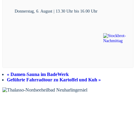
Donnerstag, 6. August | 13.30 Uhr
bis
16.00 Uhr
«
Damen-Sauna im BadeWerk
Geführte Fahrradtour zu Kartoffel und Kuh
»
KONTAKT
INFORM
Tourist-Information Neuharlingersiel
Veranstaltungska
Öffnungszeiten Tourist-Information
Prospektbestellu
Öffnungszeiten Haus des Gastes
Newsletter
Öffnungszeiten Leuchttürmchen-Club
Wochen-News
Nordsee-Camping Neuharlingersiel
Webcams