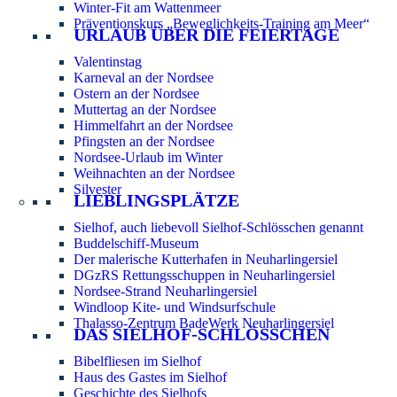
Winter-Fit am Wattenmeer
Präventionskurs „Beweglichkeits-Training am Meer“
URLAUB ÜBER DIE FEIERTAGE
Valentinstag
Karneval an der Nordsee
Ostern an der Nordsee
Muttertag an der Nordsee
Himmelfahrt an der Nordsee
Pfingsten an der Nordsee
Nordsee-Urlaub im Winter
Weihnachten an der Nordsee
Silvester
LIEBLINGSPLÄTZE
Sielhof, auch liebevoll Sielhof-Schlösschen genannt
Buddelschiff-Museum
Der malerische Kutterhafen in Neuharlingersiel
DGzRS Rettungsschuppen in Neuharlingersiel
Nordsee-Strand Neuharlingersiel
Windloop Kite- und Windsurfschule
Thalasso-Zentrum BadeWerk Neuharlingersiel
DAS SIELHOF-SCHLÖSSCHEN
Bibelfliesen im Sielhof
Haus des Gastes im Sielhof
Geschichte des Sielhofs