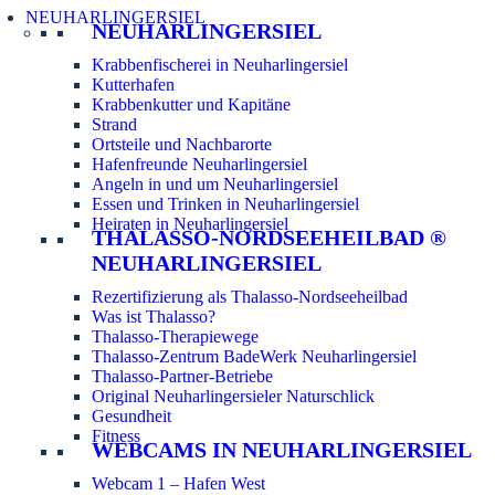
NEUHARLINGERSIEL
NEUHARLINGERSIEL
Krabbenfischerei in Neuharlingersiel
Kutterhafen
Krabbenkutter und Kapitäne
Strand
Ortsteile und Nachbarorte
Hafenfreunde Neuharlingersiel
Angeln in und um Neuharlingersiel
Essen und Trinken in Neuharlingersiel
Heiraten in Neuharlingersiel
THALASSO-NORDSEEHEILBAD ®
NEUHARLINGERSIEL
Rezertifizierung als Thalasso-Nordseeheilbad
Was ist Thalasso?
Thalasso-Therapiewege
Thalasso-Zentrum BadeWerk Neuharlingersiel
Thalasso-Partner-Betriebe
Original Neuharlingersieler Naturschlick
Gesundheit
Fitness
WEBCAMS IN NEUHARLINGERSIEL
Webcam 1 – Hafen West