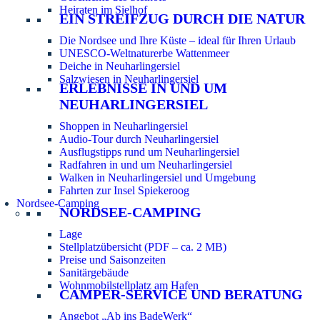
Heiraten im Sielhof
EIN STREIFZUG DURCH DIE NATUR
Die Nordsee und Ihre Küste – ideal für Ihren Urlaub
UNESCO-Weltnaturerbe Wattenmeer
Deiche in Neuharlingersiel
Salzwiesen in Neuharlingersiel
ERLEBNISSE IN UND UM
NEUHARLINGERSIEL
Shoppen in Neuharlingersiel
Audio-Tour durch Neuharlingersiel
Ausflugstipps rund um Neuharlingersiel
Radfahren in und um Neuharlingersiel
Walken in Neuharlingersiel und Umgebung
Fahrten zur Insel Spiekeroog
Nordsee-Camping
NORDSEE-CAMPING
Lage
Stellplatzübersicht (PDF – ca. 2 MB)
Preise und Saisonzeiten
Sanitärgebäude
Wohnmobilstellplatz am Hafen
CAMPER-SERVICE UND BERATUNG
Angebot „Ab ins BadeWerk“