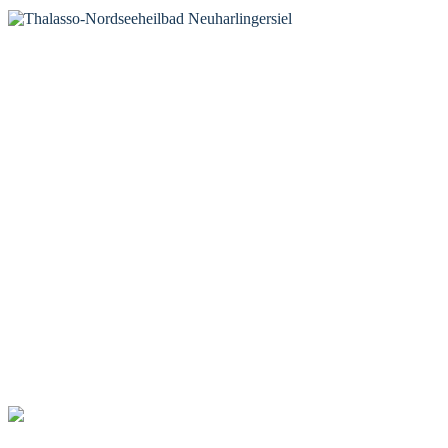
KONTAKT
Tourist-Information Neuharlingersiel
Öffnungszeiten Tourist-Information
Öffnungszeiten Haus des Gastes
Öffnungszeiten Leuchttürmchen-Club
Nordsee-Camping Neuharlingersiel
INFORMATIONEN
Veranstaltungskalender
Prospektbestellung
Newsletter
Wochen-News
Webcams
UNTERKÜNFTE
Hotels
Pensionen
Ferienwohnungen
Ferienhäuser
Bauernhöfe
Jugendherberge
BADEWERK