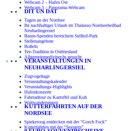
Webcam 2 – Hafen Ost
Webcam 3 – Panorama-Webcam
DIT UN DAT
Tagen an der Nordsee
Ihr nachhaltiger Urlaub im Thalasso-Nordseeheilbad
Neuharlingersiel
Baum-Spenden bereichern Sielhof-Park
Stellenangebote
Boßeln
Tee-Tradition in Ostfriesland
Allgemeinmediziner/in gesucht
VERANSTALTUNGEN IN
NEUHARLINGERSIEL
Zugvogeltage
Veranstaltungskalender
Veranstaltungs-Highlights
Hafenkonzerte
Fahrradtour zu Kartoffel und Kuh
Wattwanderungen
KUTTERFAHRTEN AUF DER
NORDSEE
Spiekeroog entdecken mit der “Gorch Fock”
Kutterfahrten mit der “Seestern”
0 EURO-SOUVENIRSCHEINE