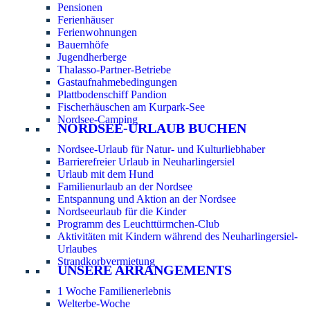
Pensionen
Ferienhäuser
Ferienwohnungen
Bauernhöfe
Jugendherberge
Thalasso-Partner-Betriebe
Gastaufnahmebedingungen
Plattbodenschiff Pandion
Fischerhäuschen am Kurpark-See
Nordsee-Camping
NORDSEE-URLAUB BUCHEN
Nordsee-Urlaub für Natur- und Kulturliebhaber
Barrierefreier Urlaub in Neuharlingersiel
Urlaub mit dem Hund
Familienurlaub an der Nordsee
Entspannung und Aktion an der Nordsee
Nordseeurlaub für die Kinder
Programm des Leuchttürmchen-Club
Aktivitäten mit Kindern während des Neuharlingersiel-
Urlaubes
Strandkorbvermietung
UNSERE ARRANGEMENTS
1 Woche Familienerlebnis
Welterbe-Woche