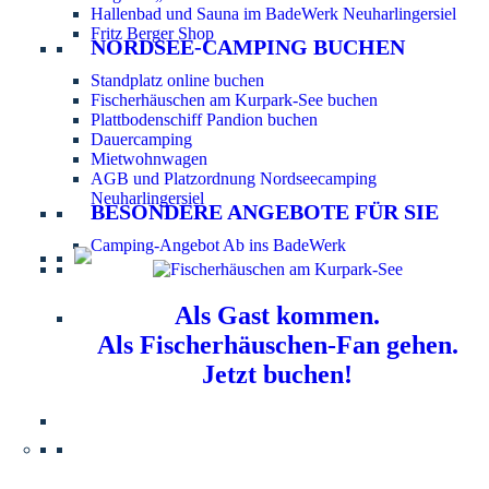
Hallenbad und Sauna im BadeWerk Neuharlingersiel
Fritz Berger Shop
NORDSEE-CAMPING BUCHEN
Standplatz online buchen
Fischerhäuschen am Kurpark-See buchen
Plattbodenschiff Pandion buchen
Dauercamping
Mietwohnwagen
AGB und Platzordnung Nordseecamping
Neuharlingersiel
BESONDERE ANGEBOTE FÜR SIE
Camping-Angebot Ab ins BadeWerk
Als Gast kommen.
Als Fischerhäuschen-Fan gehen.
Jetzt buchen!
Information für Hundebesitzer:
Der Nordsee-
Campingplatz Neuharlingersiel ist ein hundefreier Platz.