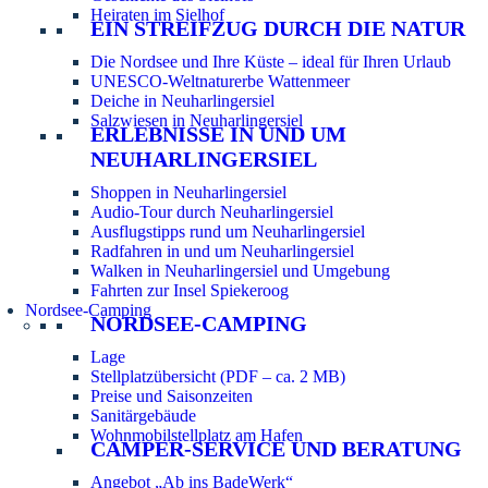
Heiraten im Sielhof
EIN STREIFZUG DURCH DIE NATUR
Die Nordsee und Ihre Küste – ideal für Ihren Urlaub
UNESCO-Weltnaturerbe Wattenmeer
Deiche in Neuharlingersiel
Salzwiesen in Neuharlingersiel
ERLEBNISSE IN UND UM
NEUHARLINGERSIEL
Shoppen in Neuharlingersiel
Audio-Tour durch Neuharlingersiel
Ausflugstipps rund um Neuharlingersiel
Radfahren in und um Neuharlingersiel
Walken in Neuharlingersiel und Umgebung
Fahrten zur Insel Spiekeroog
Nordsee-Camping
NORDSEE-CAMPING
Lage
Stellplatzübersicht (PDF – ca. 2 MB)
Preise und Saisonzeiten
Sanitärgebäude
Wohnmobilstellplatz am Hafen
CAMPER-SERVICE UND BERATUNG
Angebot „Ab ins BadeWerk“