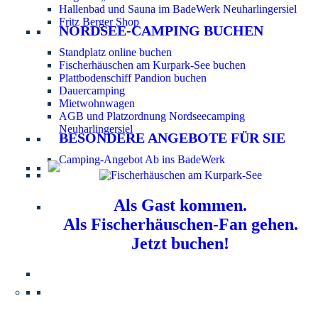
Hallenbad und Sauna im BadeWerk Neuharlingersiel
Fritz Berger Shop
NORDSEE-CAMPING BUCHEN
Standplatz online buchen
Fischerhäuschen am Kurpark-See buchen
Plattbodenschiff Pandion buchen
Dauercamping
Mietwohnwagen
AGB und Platzordnung Nordseecamping
Neuharlingersiel
BESONDERE ANGEBOTE FÜR SIE
Camping-Angebot Ab ins BadeWerk
Als Gast kommen.
Als Fischerhäuschen-Fan gehen.
Jetzt buchen!
Information für Hundebesitzer:
Der Nordsee-
Campingplatz Neuharlingersiel ist ein hundefreier Platz.