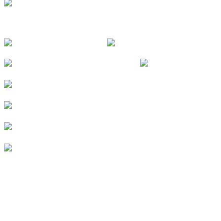
FOLGE UNS
© 2026
Kurverein Neuharlingersiel e.V.
|
Impressum
|
Datenschutz
|
Erklärung zur Barrierefreiheit
|
Stellenangebote
|
Presse
|
Vermieterbereich