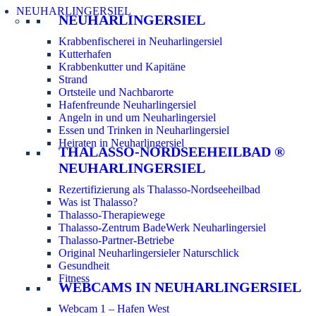
NEUHARLINGERSIEL
NEUHARLINGERSIEL
Krabbenfischerei in Neuharlingersiel
Kutterhafen
Krabbenkutter und Kapitäne
Strand
Ortsteile und Nachbarorte
Hafenfreunde Neuharlingersiel
Angeln in und um Neuharlingersiel
Essen und Trinken in Neuharlingersiel
Heiraten in Neuharlingersiel
THALASSO-NORDSEEHEILBAD ®
NEUHARLINGERSIEL
Rezertifizierung als Thalasso-Nordseeheilbad
Was ist Thalasso?
Thalasso-Therapiewege
Thalasso-Zentrum BadeWerk Neuharlingersiel
Thalasso-Partner-Betriebe
Original Neuharlingersieler Naturschlick
Gesundheit
Fitness
WEBCAMS IN NEUHARLINGERSIEL
Webcam 1 – Hafen West