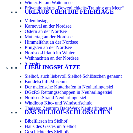
Winter-Fit am Wattenmeer
Präventionskurs „Beweglichkeits-Training am Meer“
URLAUB ÜBER DIE FEIERTAGE
Valentinstag
Karneval an der Nordsee
Ostern an der Nordsee
Muttertag an der Nordsee
Himmelfahrt an der Nordsee
Pfingsten an der Nordsee
Nordsee-Urlaub im Winter
Weihnachten an der Nordsee
Silvester
LIEBLINGSPLÄTZE
Sielhof, auch liebevoll Sielhof-Schlösschen genannt
Buddelschiff-Museum
Der malerische Kutterhafen in Neuharlingersiel
DGzRS Rettungsschuppen in Neuharlingersiel
Nordsee-Strand Neuharlingersiel
Windloop Kite- und Windsurfschule
Thalasso-Zentrum BadeWerk Neuharlingersiel
DAS SIELHOF-SCHLÖSSCHEN
Bibelfliesen im Sielhof
Haus des Gastes im Sielhof
Geschichte des Sielhofs