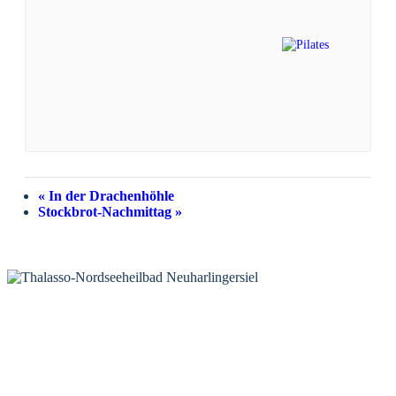
«
In der Drachenhöhle
Stockbrot-Nachmittag
»
KONTAKT
Tourist-Information Neuharlingersiel
Öffnungszeiten Tourist-Information
Öffnungszeiten Haus des Gastes
Öffnungszeiten Leuchttürmchen-Club
Nordsee-Camping Neuharlingersiel