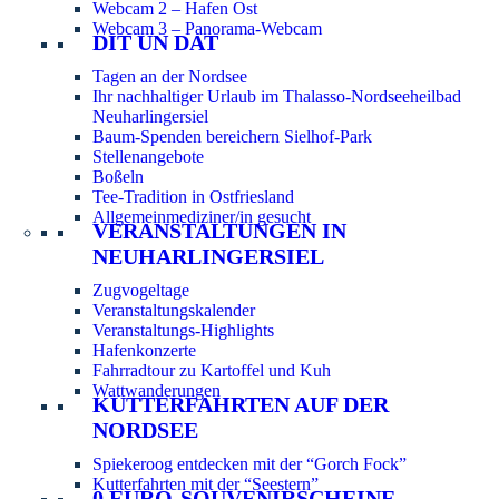
Webcam 2 – Hafen Ost
Webcam 3 – Panorama-Webcam
DIT UN DAT
Tagen an der Nordsee
Ihr nachhaltiger Urlaub im Thalasso-Nordseeheilbad
Neuharlingersiel
Baum-Spenden bereichern Sielhof-Park
Stellenangebote
Boßeln
Tee-Tradition in Ostfriesland
Allgemeinmediziner/in gesucht
VERANSTALTUNGEN IN
NEUHARLINGERSIEL
Zugvogeltage
Veranstaltungskalender
Veranstaltungs-Highlights
Hafenkonzerte
Fahrradtour zu Kartoffel und Kuh
Wattwanderungen
KUTTERFAHRTEN AUF DER
NORDSEE
Spiekeroog entdecken mit der “Gorch Fock”
Kutterfahrten mit der “Seestern”
0 EURO-SOUVENIRSCHEINE