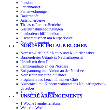
Pensionen
Ferienhäuser
Ferienwohnungen
Bauernhöfe
Jugendherberge
Thalasso-Partner-Betriebe
Gastaufnahmebedingungen
Plattbodenschiff Pandion
Fischerhäuschen am Kurpark-See
Nordsee-Camping
NORDSEE-URLAUB BUCHEN
Nordsee-Urlaub für Natur- und Kulturliebhaber
Barrierefreier Urlaub in Neuharlingersiel
Urlaub mit dem Hund
Familienurlaub an der Nordsee
Entspannung und Aktion an der Nordsee
Nordseeurlaub für die Kinder
Programm des Leuchttürmchen-Club
Aktivitäten mit Kindern während des Neuharlingersiel-
Urlaubes
Strandkorbvermietung
UNSERE ARRANGEMENTS
1 Woche Familienerlebnis
Welterbe-Woche