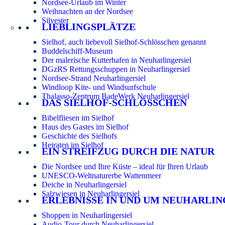
Nordsee-Urlaub im Winter
Weihnachten an der Nordsee
Silvester
LIEBLINGSPLÄTZE
Sielhof, auch liebevoll Sielhof-Schlösschen genannt
Buddelschiff-Museum
Der malerische Kutterhafen in Neuharlingersiel
DGzRS Rettungsschuppen in Neuharlingersiel
Nordsee-Strand Neuharlingersiel
Windloop Kite- und Windsurfschule
Thalasso-Zentrum BadeWerk Neuharlingersiel
DAS SIELHOF-SCHLÖSSCHEN
Bibelfliesen im Sielhof
Haus des Gastes im Sielhof
Geschichte des Sielhofs
Heiraten im Sielhof
EIN STREIFZUG DURCH DIE NATUR
Die Nordsee und Ihre Küste – ideal für Ihren Urlaub
UNESCO-Weltnaturerbe Wattenmeer
Deiche in Neuharlingersiel
Salzwiesen in Neuharlingersiel
ERLEBNISSE IN UND UM NEUHARLIN
Shoppen in Neuharlingersiel
Audio-Tour durch Neuharlingersiel