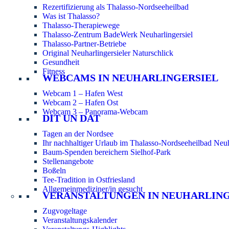
Rezertifizierung als Thalasso-Nordseeheilbad
Was ist Thalasso?
Thalasso-Therapiewege
Thalasso-Zentrum BadeWerk Neuharlingersiel
Thalasso-Partner-Betriebe
Original Neuharlingersieler Naturschlick
Gesundheit
Fitness
WEBCAMS IN NEUHARLINGERSIEL
Webcam 1 – Hafen West
Webcam 2 – Hafen Ost
Webcam 3 – Panorama-Webcam
DIT UN DAT
Tagen an der Nordsee
Ihr nachhaltiger Urlaub im Thalasso-Nordseeheilbad Neuh
Baum-Spenden bereichern Sielhof-Park
Stellenangebote
Boßeln
Tee-Tradition in Ostfriesland
Allgemeinmediziner/in gesucht
VERANSTALTUNGEN IN NEUHARLIN
Zugvogeltage
Veranstaltungskalender