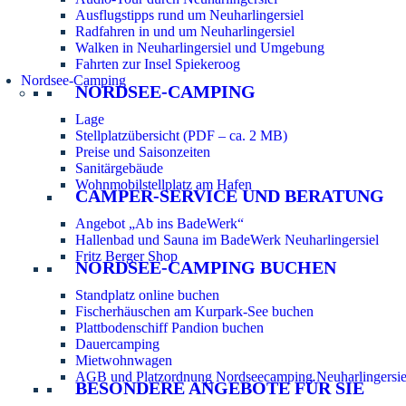
Ausflugstipps rund um Neuharlingersiel
Radfahren in und um Neuharlingersiel
Walken in Neuharlingersiel und Umgebung
Fahrten zur Insel Spiekeroog
Nordsee-Camping
NORDSEE-CAMPING
Lage
Stellplatzübersicht (PDF – ca. 2 MB)
Preise und Saisonzeiten
Sanitärgebäude
Wohnmobilstellplatz am Hafen
CAMPER-SERVICE UND BERATUNG
Angebot „Ab ins BadeWerk“
Hallenbad und Sauna im BadeWerk Neuharlingersiel
Fritz Berger Shop
NORDSEE-CAMPING BUCHEN
Standplatz online buchen
Fischerhäuschen am Kurpark-See buchen
Plattbodenschiff Pandion buchen
Dauercamping
Mietwohnwagen
AGB und Platzordnung Nordseecamping Neuharlingersie
BESONDERE ANGEBOTE FÜR SIE