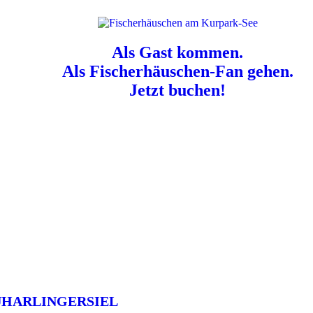
Als Gast kommen.
Als Fischerhäuschen-Fan gehen.
Jetzt buchen!
n für Hundebesitzer:
Der Nordsee-Campingplatz Neuharlingersiel ist e
UHARLINGERSIEL