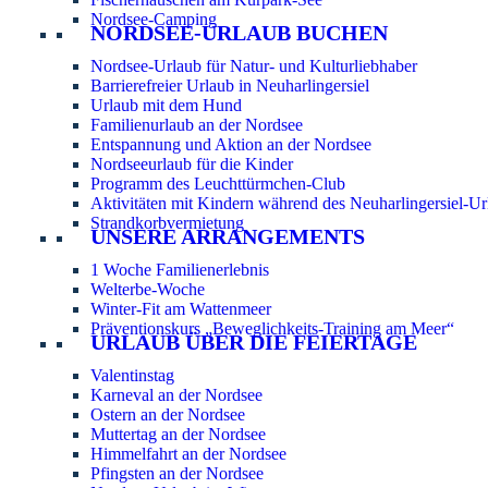
Nordsee-Camping
NORDSEE-URLAUB BUCHEN
Nordsee-Urlaub für Natur- und Kulturliebhaber
Barrierefreier Urlaub in Neuharlingersiel
Urlaub mit dem Hund
Familienurlaub an der Nordsee
Entspannung und Aktion an der Nordsee
Nordseeurlaub für die Kinder
Programm des Leuchttürmchen-Club
Aktivitäten mit Kindern während des Neuharlingersiel-Ur
Strandkorbvermietung
UNSERE ARRANGEMENTS
1 Woche Familienerlebnis
Welterbe-Woche
Winter-Fit am Wattenmeer
Präventionskurs „Beweglichkeits-Training am Meer“
URLAUB ÜBER DIE FEIERTAGE
Valentinstag
Karneval an der Nordsee
Ostern an der Nordsee
Muttertag an der Nordsee
Himmelfahrt an der Nordsee
Pfingsten an der Nordsee