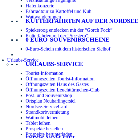
Veranstaltungs-Highlights
Hafenkonzerte
Fahrradtour zu Kartoffel und Kuh
Wattwanderungen
KUTTERFAHRTEN AUF DER NORDSE
Spiekeroog entdecken mit der “Gorch Fock”
Kutterfahrten mit der “Seestern”
0 EURO-SOUVENIRSCHEINE
0-Euro-Schein mit dem historischen Sielhof
Urlaubs-Service
URLAUBS-SERVICE
Tourist-Information
Öffnungszeiten Tourist-Information
Öffnungszeiten Haus des Gastes
Öffnungszeiten Leuchttürmchen-Club
Post- und Souvenirshop
Ortsplan Neuharlingersiel
Nordsee-ServiceCard
Strandkorbvermietung
Wattmobil leihen
Tablet leihen
Prospekte bestellen
Prospekte herunterladen
INFOS VOM SIEL