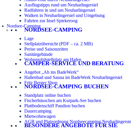
Ausflugstipps rund um Neuharlingersiel
Radfahren in und um Neuharlingersiel
Walken in Neuharlingersiel und Umgebung
Fahrten zur Insel Spiekeroog
Nordsee-Camping
NORDSEE-CAMPING
Lage
Stellplatzübersicht (PDF – ca. 2 MB)
Preise und Saisonzeiten
Sanitärgebäude
Wohnmobilstellplatz am Hafen
CAMPER-SERVICE UND BERATUNG
Angebot „Ab ins BadeWerk“
Hallenbad und Sauna im BadeWerk Neuharlingersiel
Fritz Berger Shop
NORDSEE-CAMPING BUCHEN
Standplatz online buchen
Fischerhäuschen am Kurpark-See buchen
Plattbodenschiff Pandion buchen
Dauercamping
Mietwohnwagen
AGB und Platzordnung Nordseecamping Neuharlingersie
BESONDERE ANGEBOTE FÜR SIE