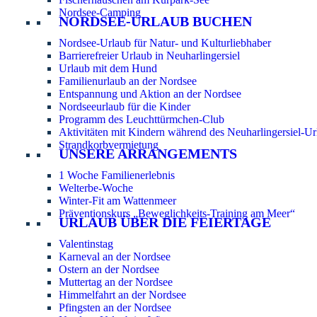
Nordsee-Camping
NORDSEE-URLAUB BUCHEN
Nordsee-Urlaub für Natur- und Kulturliebhaber
Barrierefreier Urlaub in Neuharlingersiel
Urlaub mit dem Hund
Familienurlaub an der Nordsee
Entspannung und Aktion an der Nordsee
Nordseeurlaub für die Kinder
Programm des Leuchttürmchen-Club
Aktivitäten mit Kindern während des Neuharlingersiel-Ur
Strandkorbvermietung
UNSERE ARRANGEMENTS
1 Woche Familienerlebnis
Welterbe-Woche
Winter-Fit am Wattenmeer
Präventionskurs „Beweglichkeits-Training am Meer“
URLAUB ÜBER DIE FEIERTAGE
Valentinstag
Karneval an der Nordsee
Ostern an der Nordsee
Muttertag an der Nordsee
Himmelfahrt an der Nordsee
Pfingsten an der Nordsee