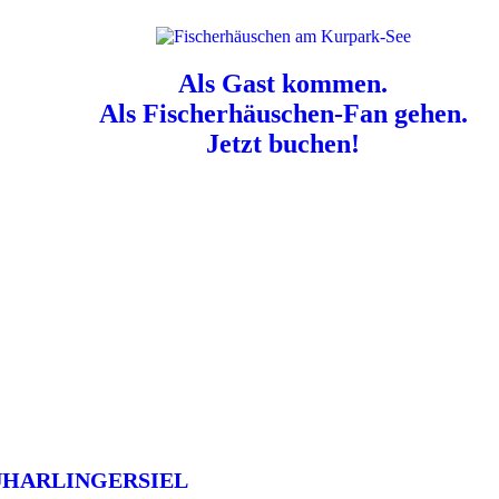
Als Gast kommen.
Als Fischerhäuschen-Fan gehen.
Jetzt buchen!
n für Hundebesitzer:
Der Nordsee-Campingplatz Neuharlingersiel ist e
UHARLINGERSIEL