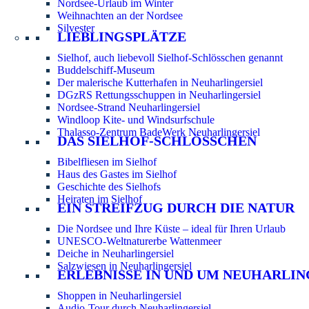
Nordsee-Urlaub im Winter
Weihnachten an der Nordsee
Silvester
LIEBLINGSPLÄTZE
Sielhof, auch liebevoll Sielhof-Schlösschen genannt
Buddelschiff-Museum
Der malerische Kutterhafen in Neuharlingersiel
DGzRS Rettungsschuppen in Neuharlingersiel
Nordsee-Strand Neuharlingersiel
Windloop Kite- und Windsurfschule
Thalasso-Zentrum BadeWerk Neuharlingersiel
DAS SIELHOF-SCHLÖSSCHEN
Bibelfliesen im Sielhof
Haus des Gastes im Sielhof
Geschichte des Sielhofs
Heiraten im Sielhof
EIN STREIFZUG DURCH DIE NATUR
Die Nordsee und Ihre Küste – ideal für Ihren Urlaub
UNESCO-Weltnaturerbe Wattenmeer
Deiche in Neuharlingersiel
Salzwiesen in Neuharlingersiel
ERLEBNISSE IN UND UM NEUHARLIN
Shoppen in Neuharlingersiel
Audio-Tour durch Neuharlingersiel