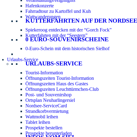
Veranstaltungs-Highlights
Hafenkonzerte
Fahrradtour zu Kartoffel und Kuh
Wattwanderungen
KUTTERFAHRTEN AUF DER NORDSE
Spiekeroog entdecken mit der “Gorch Fock”
Kutterfahrten mit der “Seestern”
0 EURO-SOUVENIRSCHEINE
0-Euro-Schein mit dem historischen Sielhof
Urlaubs-Service
URLAUBS-SERVICE
Tourist-Information
Öffnungszeiten Tourist-Information
Öffnungszeiten Haus des Gastes
Öffnungszeiten Leuchttürmchen-Club
Post- und Souvenirshop
Ortsplan Neuharlingersiel
Nordsee-ServiceCard
Strandkorbvermietung
Wattmobil leihen
Tablet leihen
Prospekte bestellen
Prospekte herunterladen
INFOS VOM SIEL