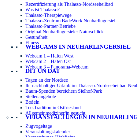
Rezertifizierung als Thalasso-Nordseeheilbad
Was ist Thalasso?
Thalasso-Therapiewege
Thalasso-Zentrum BadeWerk Neuharlingersiel
Thalasso-Partner-Betriebe
Original Neuharlingersieler Naturschlick
Gesundheit
Fitness
WEBCAMS IN NEUHARLINGERSIEL
Webcam 1 – Hafen West
Webcam 2 – Hafen Ost
Webcam 3 – Panorama-Webcam
DIT UN DAT
Tagen an der Nordsee
Ihr nachhaltiger Urlaub im Thalasso-Nordseeheilbad Neuh
Baum-Spenden bereichern Sielhof-Park
Stellenangebote
Boßeln
Tee-Tradition in Ostfriesland
Allgemeinmediziner/in gesucht
VERANSTALTUNGEN IN NEUHARLIN
Zugvogeltage
Veranstaltungskalender