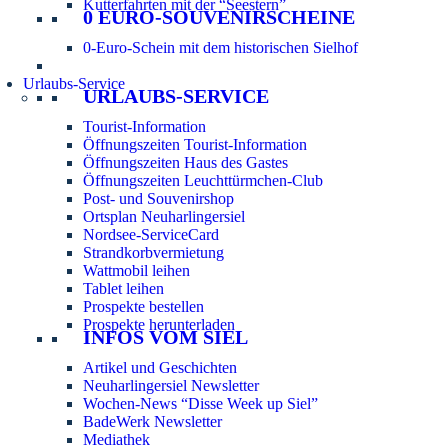
Kutterfahrten mit der “Seestern”
0 EURO-SOUVENIRSCHEINE
0-Euro-Schein mit dem historischen Sielhof
Urlaubs-Service
URLAUBS-SERVICE
Tourist-Information
Öffnungszeiten Tourist-Information
Öffnungszeiten Haus des Gastes
Öffnungszeiten Leuchttürmchen-Club
Post- und Souvenirshop
Ortsplan Neuharlingersiel
Nordsee-ServiceCard
Strandkorbvermietung
Wattmobil leihen
Tablet leihen
Prospekte bestellen
Prospekte herunterladen
INFOS VOM SIEL
Artikel und Geschichten
Neuharlingersiel Newsletter
Wochen-News “Disse Week up Siel”
BadeWerk Newsletter
Mediathek