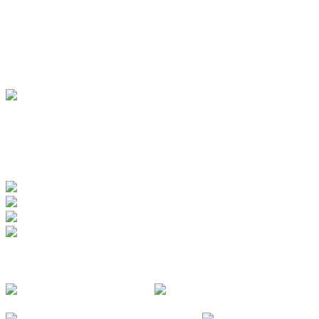
Hotels
Pensionen
Ferienwohnungen
Ferienhäuser
Bauernhöfe
Jugendherberge
BADEWERK
www.badewerk.de
ZERTIFIZIERUNGEN
FOLGE UNS