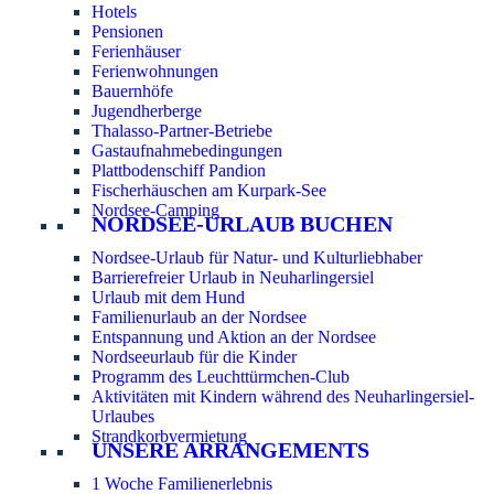
Hotels
Pensionen
Ferienhäuser
Ferienwohnungen
Bauernhöfe
Jugendherberge
Thalasso-Partner-Betriebe
Gastaufnahmebedingungen
Plattbodenschiff Pandion
Fischerhäuschen am Kurpark-See
Nordsee-Camping
NORDSEE-URLAUB BUCHEN
Nordsee-Urlaub für Natur- und Kulturliebhaber
Barrierefreier Urlaub in Neuharlingersiel
Urlaub mit dem Hund
Familienurlaub an der Nordsee
Entspannung und Aktion an der Nordsee
Nordseeurlaub für die Kinder
Programm des Leuchttürmchen-Club
Aktivitäten mit Kindern während des Neuharlingersiel-
Urlaubes
Strandkorbvermietung
UNSERE ARRANGEMENTS
1 Woche Familienerlebnis