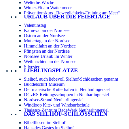
Welterbe-Woche
Winter-Fit am Wattenmeer
Präventionskurs „Beweglichkeits-Training am Meer“
URLAUB ÜBER DIE FEIERTAGE
Valentinstag
Karneval an der Nordsee
Ostern an der Nordsee
Muttertag an der Nordsee
Himmelfahrt an der Nordsee
Pfingsten an der Nordsee
Nordsee-Urlaub im Winter
Weihnachten an der Nordsee
Silvester
LIEBLINGSPLÄTZE
Sielhof, auch liebevoll Sielhof-Schlösschen genannt
Buddelschiff-Museum
Der malerische Kutterhafen in Neuharlingersiel
DGzRS Rettungsschuppen in Neuharlingersiel
Nordsee-Strand Neuharlingersiel
Windloop Kite- und Windsurfschule
Thalasso-Zentrum BadeWerk Neuharlingersiel
DAS SIELHOF-SCHLÖSSCHEN
Bibelfliesen im Sielhof
Haus des Gastes im Sielhof