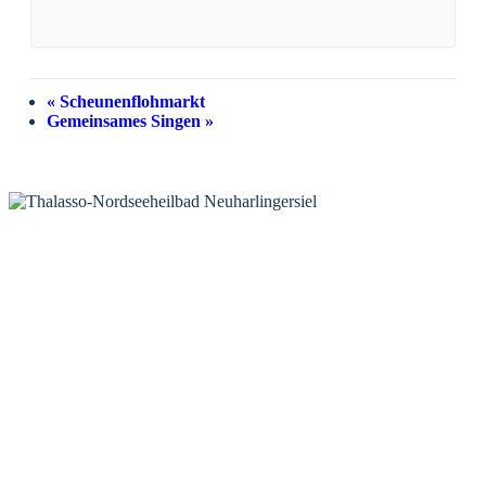
«
Scheunenflohmarkt
Gemeinsames Singen
»
KONTAKT
Tourist-Information Neuharlingersiel
Öffnungszeiten Tourist-Information
Öffnungszeiten Haus des Gastes
Öffnungszeiten Leuchttürmchen-Club
Nordsee-Camping Neuharlingersiel
INFORMATIONEN
Veranstaltungskalender
Prospektbestellung
Newsletter
Wochen-News
Webcams
UNTERKÜNFTE