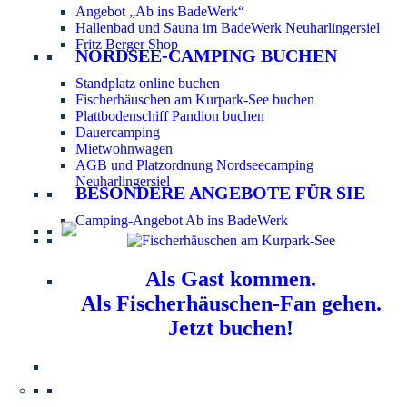
Angebot „Ab ins BadeWerk“
Hallenbad und Sauna im BadeWerk Neuharlingersiel
Fritz Berger Shop
NORDSEE-CAMPING BUCHEN
Standplatz online buchen
Fischerhäuschen am Kurpark-See buchen
Plattbodenschiff Pandion buchen
Dauercamping
Mietwohnwagen
AGB und Platzordnung Nordseecamping
Neuharlingersiel
BESONDERE ANGEBOTE FÜR SIE
Camping-Angebot Ab ins BadeWerk
Als Gast kommen.
Als Fischerhäuschen-Fan gehen.
Jetzt buchen!
Information für Hundebesitzer:
Der Nordsee-
Campingplatz Neuharlingersiel ist ein hundefreier Platz.