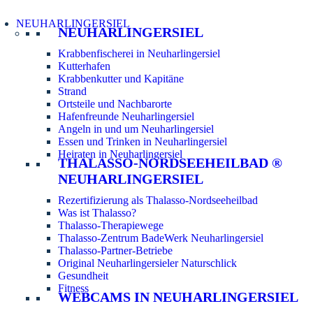
NEUHARLINGERSIEL
NEUHARLINGERSIEL
Krabbenfischerei in Neuharlingersiel
Kutterhafen
Krabbenkutter und Kapitäne
Strand
Ortsteile und Nachbarorte
Hafenfreunde Neuharlingersiel
Angeln in und um Neuharlingersiel
Essen und Trinken in Neuharlingersiel
Heiraten in Neuharlingersiel
THALASSO-NORDSEEHEILBAD ®
NEUHARLINGERSIEL
Rezertifizierung als Thalasso-Nordseeheilbad
Was ist Thalasso?
Thalasso-Therapiewege
Thalasso-Zentrum BadeWerk Neuharlingersiel
Thalasso-Partner-Betriebe
Original Neuharlingersieler Naturschlick
Gesundheit
Fitness
WEBCAMS IN NEUHARLINGERSIEL