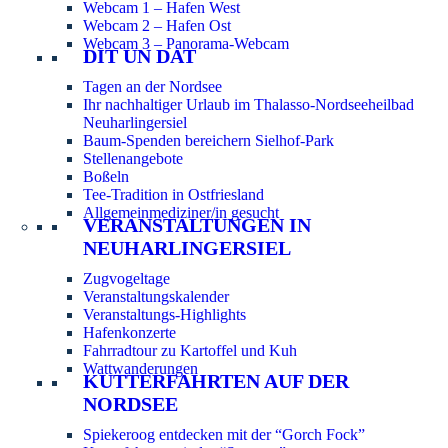
Webcam 1 – Hafen West
Webcam 2 – Hafen Ost
Webcam 3 – Panorama-Webcam
DIT UN DAT
Tagen an der Nordsee
Ihr nachhaltiger Urlaub im Thalasso-Nordseeheilbad
Neuharlingersiel
Baum-Spenden bereichern Sielhof-Park
Stellenangebote
Boßeln
Tee-Tradition in Ostfriesland
Allgemeinmediziner/in gesucht
VERANSTALTUNGEN IN
NEUHARLINGERSIEL
Zugvogeltage
Veranstaltungskalender
Veranstaltungs-Highlights
Hafenkonzerte
Fahrradtour zu Kartoffel und Kuh
Wattwanderungen
KUTTERFAHRTEN AUF DER
NORDSEE
Spiekeroog entdecken mit der “Gorch Fock”