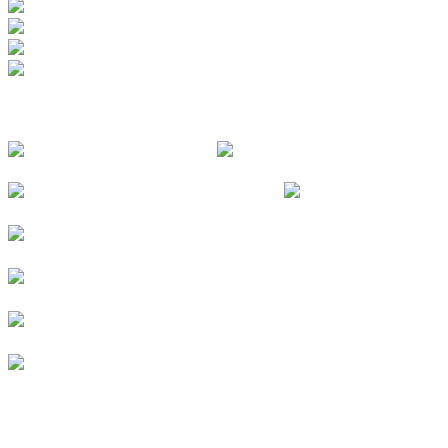
FOLGE UNS
© 2026
Kurverein Neuharlingersiel e.V.
|
Impressum
|
Datenschutz
|
Erklärung zur Barrierefreiheit
|
Stellenangebote
|
Presse
|
Vermieterbereich