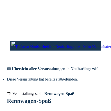
Zum
Inhalt
springen
wasser
Niedrigwasser
1 Uhr
00.03 Uhr
6 Uhr
12.25 Uhr
📅 Übersicht aller Veranstaltungen in Neuharlingersiel
Diese Veranstaltung hat bereits stattgefunden.
Veranstaltungsserie:
Rennwagen-Spaß
Rennwagen-Spaß