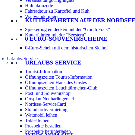
Veranstaltungs-Highlights
Hafenkonzerte
Fahrradtour zu Kartoffel und Kuh
Wattwanderungen
KUTTERFAHRTEN AUF DER NORDSE
Spiekeroog entdecken mit der “Gorch Fock”
Kutterfahrten mit der “Seestern”
0 EURO-SOUVENIRSCHEINE
0-Euro-Schein mit dem historischen Sielhof
Urlaubs-Service
URLAUBS-SERVICE
Tourist-Information
Öffnungszeiten Tourist-Information
Öffnungszeiten Haus des Gastes
Öffnungszeiten Leuchttürmchen-Club
Post- und Souvenirshop
Ortsplan Neuharlingersiel
Nordsee-ServiceCard
Strandkorbvermietung
Wattmobil leihen
Tablet leihen
Prospekte bestellen
Prospekte herunterladen
INFOS VOM SIEL