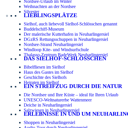
Nordsee-Urlaub im Winter
Weihnachten an der Nordsee
Silvester
LIEBLINGSPLÄTZE
Sielhof, auch liebevoll Sielhof-Schlösschen genannt
Buddelschiff-Museum
Der malerische Kutterhafen in Neuharlingersiel
DGzRS Rettungsschuppen in Neuharlingersiel
Nordsee-Strand Neuharlingersiel
Windloop Kite- und Windsurfschule
Thalasso-Zentrum BadeWerk Neuharlingersiel
DAS SIELHOF-SCHLÖSSCHEN
Bibelfliesen im Sielhof
Haus des Gastes im Sielhof
Geschichte des Sielhofs
Heiraten im Sielhof
EIN STREIFZUG DURCH DIE NATUR
Die Nordsee und Ihre Küste – ideal für Ihren Urlaub
UNESCO-Weltnaturerbe Wattenmeer
Deiche in Neuharlingersiel
Salzwiesen in Neuharlingersiel
ERLEBNISSE IN UND UM NEUHARLIN
Shoppen in Neuharlingersiel
Audio-Tour durch Neuharlingersiel