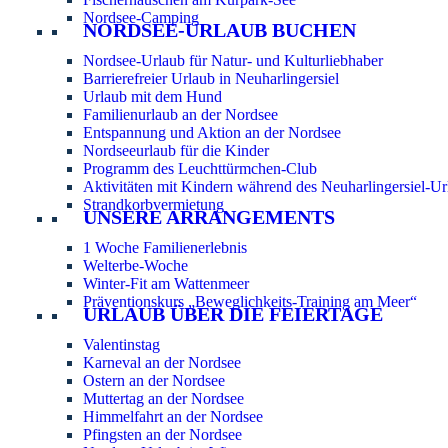
Nordsee-Camping
NORDSEE-URLAUB BUCHEN
Nordsee-Urlaub für Natur- und Kulturliebhaber
Barrierefreier Urlaub in Neuharlingersiel
Urlaub mit dem Hund
Familienurlaub an der Nordsee
Entspannung und Aktion an der Nordsee
Nordseeurlaub für die Kinder
Programm des Leuchttürmchen-Club
Aktivitäten mit Kindern während des Neuharlingersiel-Ur
Strandkorbvermietung
UNSERE ARRANGEMENTS
1 Woche Familienerlebnis
Welterbe-Woche
Winter-Fit am Wattenmeer
Präventionskurs „Beweglichkeits-Training am Meer“
URLAUB ÜBER DIE FEIERTAGE
Valentinstag
Karneval an der Nordsee
Ostern an der Nordsee
Muttertag an der Nordsee
Himmelfahrt an der Nordsee
Pfingsten an der Nordsee