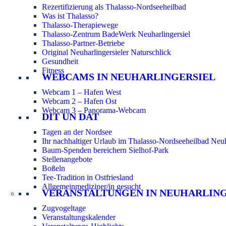
Rezertifizierung als Thalasso-Nordseeheilbad
Was ist Thalasso?
Thalasso-Therapiewege
Thalasso-Zentrum BadeWerk Neuharlingersiel
Thalasso-Partner-Betriebe
Original Neuharlingersieler Naturschlick
Gesundheit
Fitness
WEBCAMS IN NEUHARLINGERSIEL
Webcam 1 – Hafen West
Webcam 2 – Hafen Ost
Webcam 3 – Panorama-Webcam
DIT UN DAT
Tagen an der Nordsee
Ihr nachhaltiger Urlaub im Thalasso-Nordseeheilbad Neuh
Baum-Spenden bereichern Sielhof-Park
Stellenangebote
Boßeln
Tee-Tradition in Ostfriesland
Allgemeinmediziner/in gesucht
VERANSTALTUNGEN IN NEUHARLIN
Zugvogeltage
Veranstaltungskalender