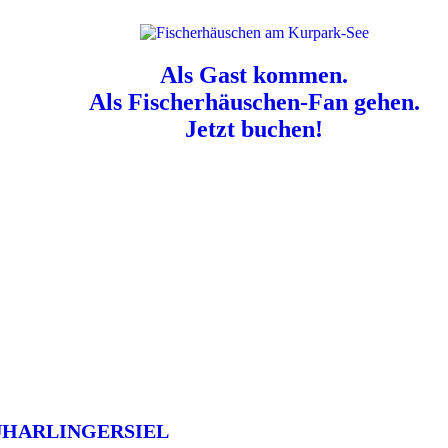
Als Gast kommen.
Als Fischerhäuschen-Fan gehen.
Jetzt buchen!
n für Hundebesitzer:
Der Nordsee-Campingplatz Neuharlingersiel ist e
UHARLINGERSIEL