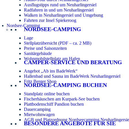
Ausflugstipps rund um Neuharlingersiel
Radfahren in und um Neuharlingersiel
Walken in Neuharlingersiel und Umgebung
Fahrten zur Insel Spiekeroog
Nordsee-Camping
NORDSEE-CAMPING
Lage
Stellplatzübersicht (PDF – ca. 2 MB)
Preise und Saisonzeiten
Sanitärgebäude
Wohnmobilstellplatz am Hafen
CAMPER-SERVICE UND BERATUNG
Angebot „Ab ins BadeWerk“
Hallenbad und Sauna im BadeWerk Neuharlingersiel
Fritz Berger Shop
NORDSEE-CAMPING BUCHEN
Standplatz online buchen
Fischerhäuschen am Kurpark-See buchen
Plattbodenschiff Pandion buchen
Dauercamping
Mietwohnwagen
AGB und Platzordnung Nordseecamping Neuharlingersie
BESONDERE ANGEBOTE FÜR SIE