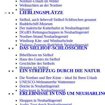
Nordsee-Urlaub im Winter
Weihnachten an der Nordsee
Silvester
LIEBLINGSPLÄTZE
Sielhof, auch liebevoll Sielhof-Schlösschen genannt
Buddelschiff-Museum
Der malerische Kutterhafen in Neuharlingersiel
DGzRS Rettungsschuppen in Neuharlingersiel
Nordsee-Strand Neuharlingersiel
Windloop Kite- und Windsurfschule
Thalasso-Zentrum BadeWerk Neuharlingersiel
DAS SIELHOF-SCHLÖSSCHEN
Bibelfliesen im Sielhof
Haus des Gastes im Sielhof
Geschichte des Sielhofs
Heiraten im Sielhof
EIN STREIFZUG DURCH DIE NATUR
Die Nordsee und Ihre Küste – ideal für Ihren Urlaub
UNESCO-Weltnaturerbe Wattenmeer
Deiche in Neuharlingersiel
Salzwiesen in Neuharlingersiel
ERLEBNISSE IN UND UM NEUHARLIN
Shoppen in Neuharlingersiel
Audio-Tour durch Neuharlingersiel