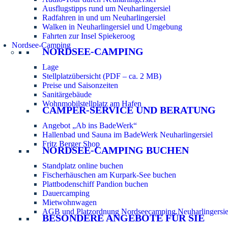
Ausflugstipps rund um Neuharlingersiel
Radfahren in und um Neuharlingersiel
Walken in Neuharlingersiel und Umgebung
Fahrten zur Insel Spiekeroog
Nordsee-Camping
NORDSEE-CAMPING
Lage
Stellplatzübersicht (PDF – ca. 2 MB)
Preise und Saisonzeiten
Sanitärgebäude
Wohnmobilstellplatz am Hafen
CAMPER-SERVICE UND BERATUNG
Angebot „Ab ins BadeWerk“
Hallenbad und Sauna im BadeWerk Neuharlingersiel
Fritz Berger Shop
NORDSEE-CAMPING BUCHEN
Standplatz online buchen
Fischerhäuschen am Kurpark-See buchen
Plattbodenschiff Pandion buchen
Dauercamping
Mietwohnwagen
AGB und Platzordnung Nordseecamping Neuharlingersie
BESONDERE ANGEBOTE FÜR SIE