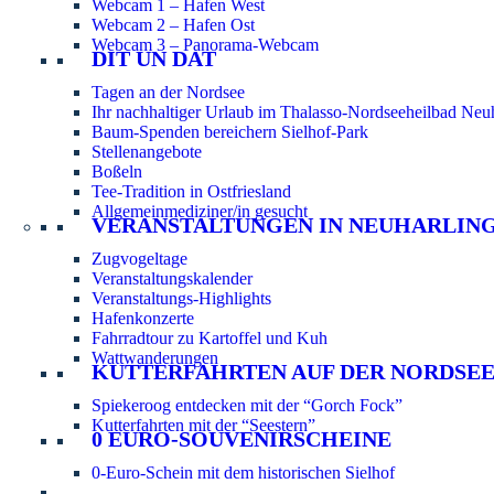
Webcam 1 – Hafen West
Webcam 2 – Hafen Ost
Webcam 3 – Panorama-Webcam
DIT UN DAT
Tagen an der Nordsee
Ihr nachhaltiger Urlaub im Thalasso-Nordseeheilbad Neuh
Baum-Spenden bereichern Sielhof-Park
Stellenangebote
Boßeln
Tee-Tradition in Ostfriesland
Allgemeinmediziner/in gesucht
VERANSTALTUNGEN IN NEUHARLIN
Zugvogeltage
Veranstaltungskalender
Veranstaltungs-Highlights
Hafenkonzerte
Fahrradtour zu Kartoffel und Kuh
Wattwanderungen
KUTTERFAHRTEN AUF DER NORDSE
Spiekeroog entdecken mit der “Gorch Fock”
Kutterfahrten mit der “Seestern”
0 EURO-SOUVENIRSCHEINE
0-Euro-Schein mit dem historischen Sielhof