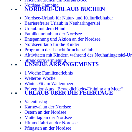
Nordsee-Camping
NORDSEE-URLAUB BUCHEN
Nordsee-Urlaub für Natur- und Kulturliebhaber
Barrierefreier Urlaub in Neuharlingersiel
Urlaub mit dem Hund
Familienurlaub an der Nordsee
Entspannung und Aktion an der Nordsee
Nordseeurlaub für die Kinder
Programm des Leuchttürmchen-Club
Aktivitäten mit Kindern während des Neuharlingersiel-Ur
Strandkorbvermietung
UNSERE ARRANGEMENTS
1 Woche Familienerlebnis
Welterbe-Woche
Winter-Fit am Wattenmeer
Präventionskurs „Beweglichkeits-Training am Meer“
URLAUB ÜBER DIE FEIERTAGE
Valentinstag
Karneval an der Nordsee
Ostern an der Nordsee
Muttertag an der Nordsee
Himmelfahrt an der Nordsee
Pfingsten an der Nordsee