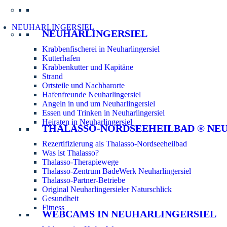
Informatio
NEUHARLINGERSIEL
NEUHARLINGERSIEL
Krabbenfischerei in Neuharlingersiel
Kutterhafen
Krabbenkutter und Kapitäne
Strand
Ortsteile und Nachbarorte
Hafenfreunde Neuharlingersiel
Angeln in und um Neuharlingersiel
Essen und Trinken in Neuharlingersiel
Heiraten in Neuharlingersiel
THALASSO-NORDSEEHEILBAD ® NE
Rezertifizierung als Thalasso-Nordseeheilbad
Was ist Thalasso?
Thalasso-Therapiewege
Thalasso-Zentrum BadeWerk Neuharlingersiel
Thalasso-Partner-Betriebe
Original Neuharlingersieler Naturschlick
Gesundheit
Fitness
WEBCAMS IN NEUHARLINGERSIEL