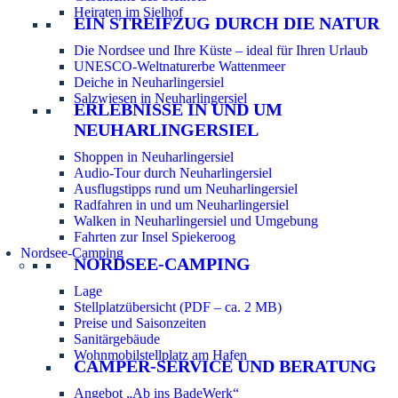
Heiraten im Sielhof
EIN STREIFZUG DURCH DIE NATUR
Die Nordsee und Ihre Küste – ideal für Ihren Urlaub
UNESCO-Weltnaturerbe Wattenmeer
Deiche in Neuharlingersiel
Salzwiesen in Neuharlingersiel
ERLEBNISSE IN UND UM
NEUHARLINGERSIEL
Shoppen in Neuharlingersiel
Audio-Tour durch Neuharlingersiel
Ausflugstipps rund um Neuharlingersiel
Radfahren in und um Neuharlingersiel
Walken in Neuharlingersiel und Umgebung
Fahrten zur Insel Spiekeroog
Nordsee-Camping
NORDSEE-CAMPING
Lage
Stellplatzübersicht (PDF – ca. 2 MB)
Preise und Saisonzeiten
Sanitärgebäude
Wohnmobilstellplatz am Hafen
CAMPER-SERVICE UND BERATUNG
Angebot „Ab ins BadeWerk“