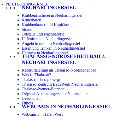
NEUHARLINGERSIEL
NEUHARLINGERSIEL
Krabbenfischerei in Neuharlingersiel
Kutterhafen
Krabbenkutter und Kapitäne
Strand
Ortsteile und Nachbarorte
Hafenfreunde Neuharlingersiel
Angeln in und um Neuharlingersiel
Essen und Trinken in Neuharlingersiel
Heiraten in Neuharlingersiel
THALASSO-NORDSEEHEILBAD ®
NEUHARLINGERSIEL
Rezertifizierung als Thalasso-Nordseeheilbad
Was ist Thalasso?
Thalasso-Therapiewege
Thalasso-Zentrum BadeWerk Neuharlingersiel
Thalasso-Partner-Betriebe
Original Neuharlingersieler Naturschlick
Gesundheit
Fitness
WEBCAMS IN NEUHARLINGERSIEL
Webcam 1 – Hafen West