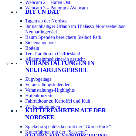
Webcam 2 – Hafen Ost
Webcam 3 – Panorama-Webcam
DIT UN DAT
Tagen an der Nordsee
Ihr nachhaltiger Urlaub im Thalasso-Nordseeheilbad
Neuharlingersiel
Baum-Spenden bereichern Sielhof-Park
Stellenangebote
Boßeln
Tee-Tradition in Ostfriesland
Allgemeinmediziner/in gesucht
VERANSTALTUNGEN IN
NEUHARLINGERSIEL
Zugvogeltage
Veranstaltungskalender
Veranstaltungs-Highlights
Hafenkonzerte
Fahrradtour zu Kartoffel und Kuh
Wattwanderungen
KUTTERFAHRTEN AUF DER
NORDSEE
Spiekeroog entdecken mit der “Gorch Fock”
Kutterfahrten mit der “Seestern”
0 EURO-SOUVENIRSCHEINE