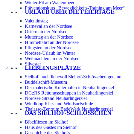
Winter-Fit am Wattenmeer
Präventionskurs „Beweglichkeits-Training am Meer“
URLAUB ÜBER DIE FEIERTAGE
Valentinstag
Karneval an der Nordsee
Ostern an der Nordsee
Muttertag an der Nordsee
Himmelfahrt an der Nordsee
Pfingsten an der Nordsee
Nordsee-Urlaub im Winter
Weihnachten an der Nordsee
Silvester
LIEBLINGSPLÄTZE
Sielhof, auch liebevoll Sielhof-Schlösschen genannt
Buddelschiff-Museum
Der malerische Kutterhafen in Neuharlingersiel
DGzRS Rettungsschuppen in Neuharlingersiel
Nordsee-Strand Neuharlingersiel
Windloop Kite- und Windsurfschule
Thalasso-Zentrum BadeWerk Neuharlingersiel
DAS SIELHOF-SCHLÖSSCHEN
Bibelfliesen im Sielhof
Haus des Gastes im Sielhof
Geschichte des Sielhofs