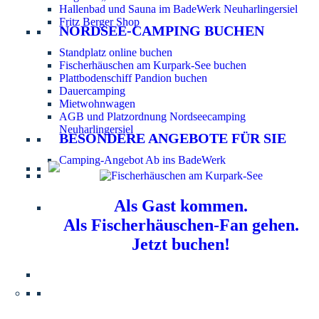
Hallenbad und Sauna im BadeWerk Neuharlingersiel
Fritz Berger Shop
NORDSEE-CAMPING BUCHEN
Standplatz online buchen
Fischerhäuschen am Kurpark-See buchen
Plattbodenschiff Pandion buchen
Dauercamping
Mietwohnwagen
AGB und Platzordnung Nordseecamping
Neuharlingersiel
BESONDERE ANGEBOTE FÜR SIE
Camping-Angebot Ab ins BadeWerk
Als Gast kommen.
Als Fischerhäuschen-Fan gehen.
Jetzt buchen!
Information für Hundebesitzer:
Der Nordsee-
Campingplatz Neuharlingersiel ist ein hundefreier Platz.