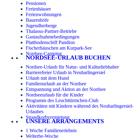
Pensionen
Ferienhäuser
Ferienwohnungen
Bauernhöfe
Jugendherberge
Thalasso-Partner-Betriebe
Gastaufnahmebedingungen
Plattbodenschiff Pandion
Fischerhäuschen am Kurpark-See
Nordsee-Camping
NORDSEE-URLAUB BUCHEN
Nordsee-Urlaub für Natur- und Kulturliebhaber
Barrierefreier Urlaub in Neuharlingersiel
Urlaub mit dem Hund
Familienurlaub an der Nordsee
Entspannung und Aktion an der Nordsee
Nordseeurlaub für die Kinder
Programm des Leuchttürmchen-Club
Aktivitäten mit Kindern während des Neuharlingersiel-
Urlaubes
Strandkorbvermietung
UNSERE ARRANGEMENTS
1 Woche Familienerlebnis
Welterbe-Woche