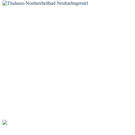
KONTAKT
Tourist-Information Neuharlingersiel
Öffnungszeiten Tourist-Information
Öffnungszeiten Haus des Gastes
Öffnungszeiten Leuchttürmchen-Club
Nordsee-Camping Neuharlingersiel
INFORMATIONEN
Veranstaltungskalender
Prospektbestellung
Newsletter
Wochen-News
Webcams
UNTERKÜNFTE
Hotels
Pensionen
Ferienwohnungen
Ferienhäuser
Bauernhöfe
Jugendherberge
BADEWERK