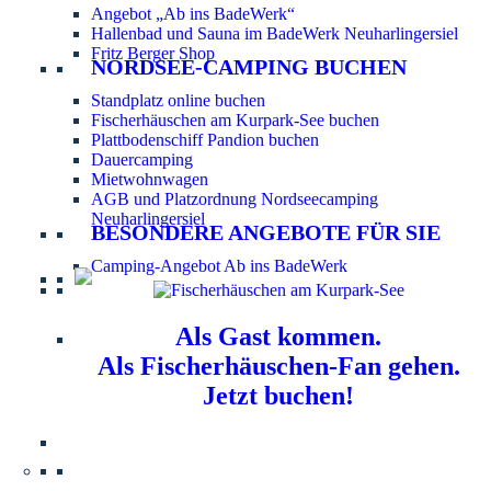
Angebot „Ab ins BadeWerk“
Hallenbad und Sauna im BadeWerk Neuharlingersiel
Fritz Berger Shop
NORDSEE-CAMPING BUCHEN
Standplatz online buchen
Fischerhäuschen am Kurpark-See buchen
Plattbodenschiff Pandion buchen
Dauercamping
Mietwohnwagen
AGB und Platzordnung Nordseecamping
Neuharlingersiel
BESONDERE ANGEBOTE FÜR SIE
Camping-Angebot Ab ins BadeWerk
Als Gast kommen.
Als Fischerhäuschen-Fan gehen.
Jetzt buchen!
Information für Hundebesitzer:
Der Nordsee-
Campingplatz Neuharlingersiel ist ein hundefreier Platz.