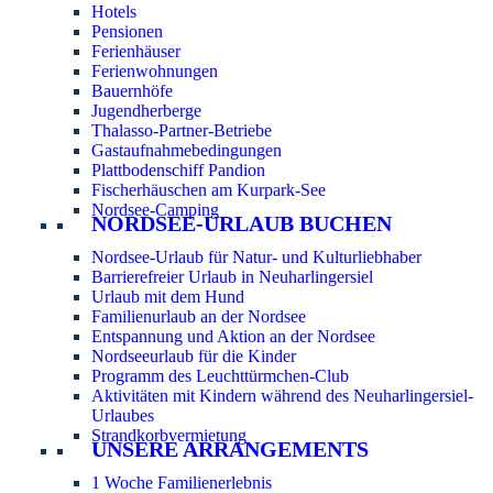
Hotels
Pensionen
Ferienhäuser
Ferienwohnungen
Bauernhöfe
Jugendherberge
Thalasso-Partner-Betriebe
Gastaufnahmebedingungen
Plattbodenschiff Pandion
Fischerhäuschen am Kurpark-See
Nordsee-Camping
NORDSEE-URLAUB BUCHEN
Nordsee-Urlaub für Natur- und Kulturliebhaber
Barrierefreier Urlaub in Neuharlingersiel
Urlaub mit dem Hund
Familienurlaub an der Nordsee
Entspannung und Aktion an der Nordsee
Nordseeurlaub für die Kinder
Programm des Leuchttürmchen-Club
Aktivitäten mit Kindern während des Neuharlingersiel-
Urlaubes
Strandkorbvermietung
UNSERE ARRANGEMENTS
1 Woche Familienerlebnis