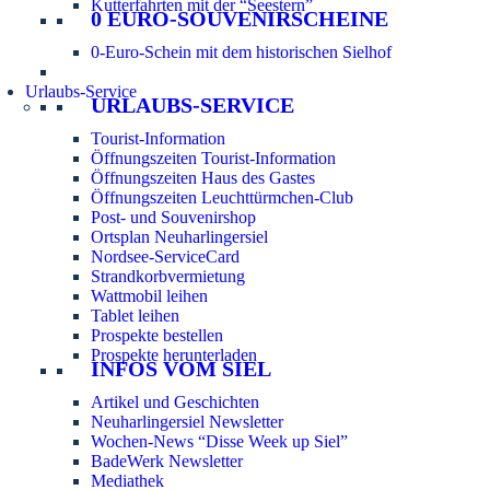
Kutterfahrten mit der “Seestern”
0 EURO-SOUVENIRSCHEINE
0-Euro-Schein mit dem historischen Sielhof
Urlaubs-Service
URLAUBS-SERVICE
Tourist-Information
Öffnungszeiten Tourist-Information
Öffnungszeiten Haus des Gastes
Öffnungszeiten Leuchttürmchen-Club
Post- und Souvenirshop
Ortsplan Neuharlingersiel
Nordsee-ServiceCard
Strandkorbvermietung
Wattmobil leihen
Tablet leihen
Prospekte bestellen
Prospekte herunterladen
INFOS VOM SIEL
Artikel und Geschichten
Neuharlingersiel Newsletter
Wochen-News “Disse Week up Siel”
BadeWerk Newsletter
Mediathek