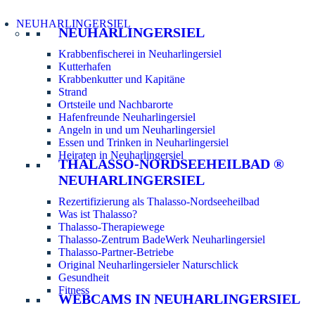
NEUHARLINGERSIEL
NEUHARLINGERSIEL
Krabbenfischerei in Neuharlingersiel
Kutterhafen
Krabbenkutter und Kapitäne
Strand
Ortsteile und Nachbarorte
Hafenfreunde Neuharlingersiel
Angeln in und um Neuharlingersiel
Essen und Trinken in Neuharlingersiel
Heiraten in Neuharlingersiel
THALASSO-NORDSEEHEILBAD ®
NEUHARLINGERSIEL
Rezertifizierung als Thalasso-Nordseeheilbad
Was ist Thalasso?
Thalasso-Therapiewege
Thalasso-Zentrum BadeWerk Neuharlingersiel
Thalasso-Partner-Betriebe
Original Neuharlingersieler Naturschlick
Gesundheit
Fitness
WEBCAMS IN NEUHARLINGERSIEL