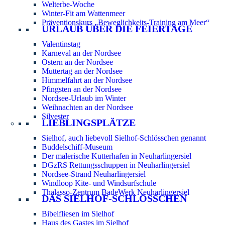
Welterbe-Woche
Winter-Fit am Wattenmeer
Präventionskurs „Beweglichkeits-Training am Meer“
URLAUB ÜBER DIE FEIERTAGE
Valentinstag
Karneval an der Nordsee
Ostern an der Nordsee
Muttertag an der Nordsee
Himmelfahrt an der Nordsee
Pfingsten an der Nordsee
Nordsee-Urlaub im Winter
Weihnachten an der Nordsee
Silvester
LIEBLINGSPLÄTZE
Sielhof, auch liebevoll Sielhof-Schlösschen genannt
Buddelschiff-Museum
Der malerische Kutterhafen in Neuharlingersiel
DGzRS Rettungsschuppen in Neuharlingersiel
Nordsee-Strand Neuharlingersiel
Windloop Kite- und Windsurfschule
Thalasso-Zentrum BadeWerk Neuharlingersiel
DAS SIELHOF-SCHLÖSSCHEN
Bibelfliesen im Sielhof
Haus des Gastes im Sielhof