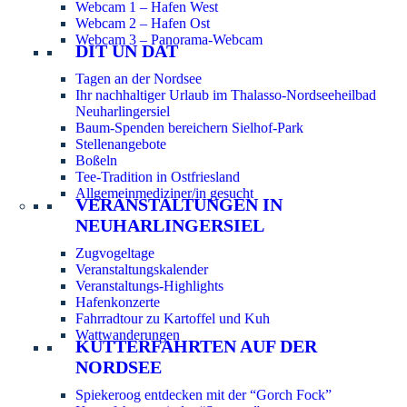
Webcam 1 – Hafen West
Webcam 2 – Hafen Ost
Webcam 3 – Panorama-Webcam
DIT UN DAT
Tagen an der Nordsee
Ihr nachhaltiger Urlaub im Thalasso-Nordseeheilbad
Neuharlingersiel
Baum-Spenden bereichern Sielhof-Park
Stellenangebote
Boßeln
Tee-Tradition in Ostfriesland
Allgemeinmediziner/in gesucht
VERANSTALTUNGEN IN
NEUHARLINGERSIEL
Zugvogeltage
Veranstaltungskalender
Veranstaltungs-Highlights
Hafenkonzerte
Fahrradtour zu Kartoffel und Kuh
Wattwanderungen
KUTTERFAHRTEN AUF DER
NORDSEE
Spiekeroog entdecken mit der “Gorch Fock”