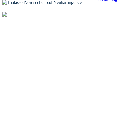
KONTAKT
Tourist-Information Neuharlingersiel
Öffnungszeiten Tourist-Information
Öffnungszeiten Haus des Gastes
Öffnungszeiten Leuchttürmchen-Club
Nordsee-Camping Neuharlingersiel
INFORMATIONEN
Veranstaltungskalender
Prospektbestellung
Newsletter
Wochen-News
Webcams
UNTERKÜNFTE
Hotels
Pensionen
Ferienwohnungen
Ferienhäuser
Bauernhöfe
Jugendherberge
BADEWERK