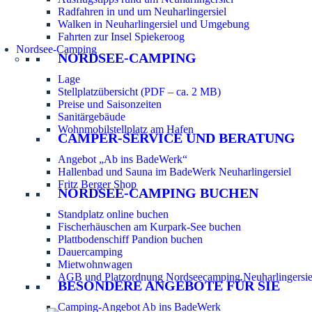
Radfahren in und um Neuharlingersiel
Walken in Neuharlingersiel und Umgebung
Fahrten zur Insel Spiekeroog
Nordsee-Camping
NORDSEE-CAMPING
Lage
Stellplatzübersicht (PDF – ca. 2 MB)
Preise und Saisonzeiten
Sanitärgebäude
Wohnmobilstellplatz am Hafen
CAMPER-SERVICE UND BERATUNG
Angebot „Ab ins BadeWerk“
Hallenbad und Sauna im BadeWerk Neuharlingersiel
Fritz Berger Shop
NORDSEE-CAMPING BUCHEN
Standplatz online buchen
Fischerhäuschen am Kurpark-See buchen
Plattbodenschiff Pandion buchen
Dauercamping
Mietwohnwagen
AGB und Platzordnung Nordseecamping Neuharlingersie
BESONDERE ANGEBOTE FÜR SIE
Camping-Angebot Ab ins BadeWerk