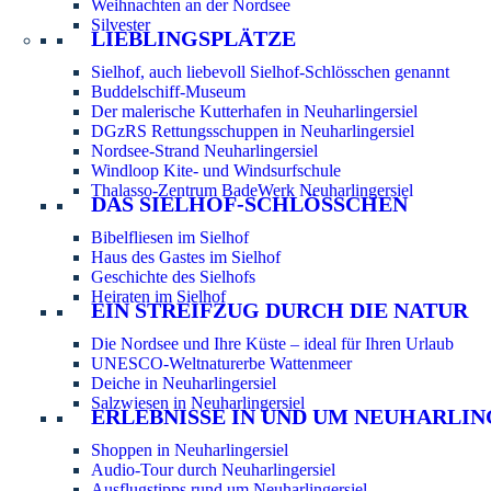
Weihnachten an der Nordsee
Silvester
LIEBLINGSPLÄTZE
Sielhof, auch liebevoll Sielhof-Schlösschen genannt
Buddelschiff-Museum
Der malerische Kutterhafen in Neuharlingersiel
DGzRS Rettungsschuppen in Neuharlingersiel
Nordsee-Strand Neuharlingersiel
Windloop Kite- und Windsurfschule
Thalasso-Zentrum BadeWerk Neuharlingersiel
DAS SIELHOF-SCHLÖSSCHEN
Bibelfliesen im Sielhof
Haus des Gastes im Sielhof
Geschichte des Sielhofs
Heiraten im Sielhof
EIN STREIFZUG DURCH DIE NATUR
Die Nordsee und Ihre Küste – ideal für Ihren Urlaub
UNESCO-Weltnaturerbe Wattenmeer
Deiche in Neuharlingersiel
Salzwiesen in Neuharlingersiel
ERLEBNISSE IN UND UM NEUHARLIN
Shoppen in Neuharlingersiel
Audio-Tour durch Neuharlingersiel
Ausflugstipps rund um Neuharlingersiel