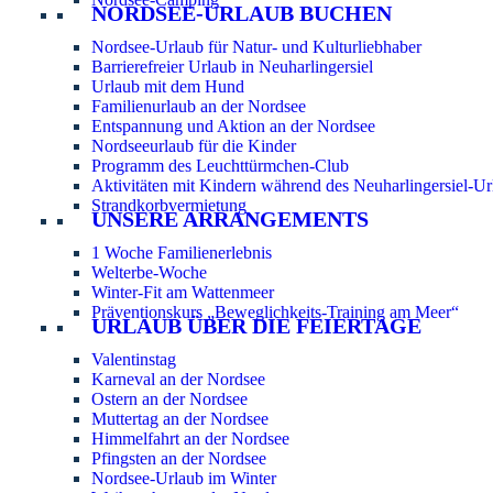
NORDSEE-URLAUB BUCHEN
Nordsee-Urlaub für Natur- und Kulturliebhaber
Barrierefreier Urlaub in Neuharlingersiel
Urlaub mit dem Hund
Familienurlaub an der Nordsee
Entspannung und Aktion an der Nordsee
Nordseeurlaub für die Kinder
Programm des Leuchttürmchen-Club
Aktivitäten mit Kindern während des Neuharlingersiel-Ur
Strandkorbvermietung
UNSERE ARRANGEMENTS
1 Woche Familienerlebnis
Welterbe-Woche
Winter-Fit am Wattenmeer
Präventionskurs „Beweglichkeits-Training am Meer“
URLAUB ÜBER DIE FEIERTAGE
Valentinstag
Karneval an der Nordsee
Ostern an der Nordsee
Muttertag an der Nordsee
Himmelfahrt an der Nordsee
Pfingsten an der Nordsee
Nordsee-Urlaub im Winter