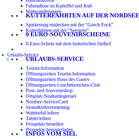
Hafenkonzerte
Fahrradtour zu Kartoffel und Kuh
Wattwanderungen
KUTTERFAHRTEN AUF DER NORDSE
Spiekeroog entdecken mit der “Gorch Fock”
Kutterfahrten mit der “Seestern”
0 EURO-SOUVENIRSCHEINE
0-Euro-Schein mit dem historischen Sielhof
Urlaubs-Service
URLAUBS-SERVICE
Tourist-Information
Öffnungszeiten Tourist-Information
Öffnungszeiten Haus des Gastes
Öffnungszeiten Leuchttürmchen-Club
Post- und Souvenirshop
Ortsplan Neuharlingersiel
Nordsee-ServiceCard
Strandkorbvermietung
Wattmobil leihen
Tablet leihen
Prospekte bestellen
Prospekte herunterladen
INFOS VOM SIEL