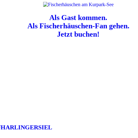
Als Gast kommen.
Als Fischerhäuschen-Fan gehen.
Jetzt buchen!
n für Hundebesitzer:
Der Nordsee-Campingplatz Neuharlingersiel ist e
UHARLINGERSIEL