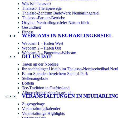
Was ist Thalasso?
Thalasso-Therapiewege
Thalasso-Zentrum BadeWerk Neuharlingersiel
Thalasso-Partner-Betriebe
Original Neuharlingersieler Naturschlick
Gesundheit
Fitness
WEBCAMS IN NEUHARLINGERSIEL
Webcam 1 – Hafen West
Webcam 2 – Hafen Ost
Webcam 3 – Panorama-Webcam
DIT UN DAT
Tagen an der Nordsee
Ihr nachhaltiger Urlaub im Thalasso-Nordseeheilbad Neuh
Baum-Spenden bereichern Sielhof-Park
Stellenangebote
Boßeln
Tee-Tradition in Ostfriesland
Allgemeinmediziner/in gesucht
VERANSTALTUNGEN IN NEUHARLIN
Zugvogeltage
Veranstaltungskalender
Veranstaltungs-Highlights