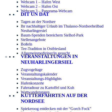
Webcam 1 – Hafen West
Webcam 2 – Hafen Ost
Webcam 3 – Panorama-Webcam
DIT UN DAT
Tagen an der Nordsee
Ihr nachhaltiger Urlaub im Thalasso-Nordseeheilbad
Neuharlingersiel
Baum-Spenden bereichern Sielhof-Park
Stellenangebote
Boßeln
Tee-Tradition in Ostfriesland
Allgemeinmediziner/in gesucht
VERANSTALTUNGEN IN
NEUHARLINGERSIEL
Zugvogeltage
Veranstaltungskalender
Veranstaltungs-Highlights
Hafenkonzerte
Fahrradtour zu Kartoffel und Kuh
Wattwanderungen
KUTTERFAHRTEN AUF DER
NORDSEE
Spiekeroog entdecken mit der “Gorch Fock”