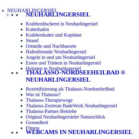
NEUHARLINGERSIEL
NEUHARLINGERSIEL
Krabbenfischerei in Neuharlingersiel
Kutterhafen
Krabbenkutter und Kapitäne
Strand
Ortsteile und Nachbarorte
Hafenfreunde Neuharlingersiel
Angeln in und um Neuharlingersiel
Essen und Trinken in Neuharlingersiel
Heiraten in Neuharlingersiel
THALASSO-NORDSEEHEILBAD ®
NEUHARLINGERSIEL
Rezertifizierung als Thalasso-Nordseeheilbad
Was ist Thalasso?
Thalasso-Therapiewege
Thalasso-Zentrum BadeWerk Neuharlingersiel
Thalasso-Partner-Betriebe
Original Neuharlingersieler Naturschlick
Gesundheit
Fitness
WEBCAMS IN NEUHARLINGERSIEL