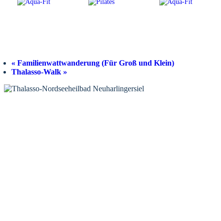
«
Familienwattwanderung (Für Groß und Klein)
Thalasso-Walk
»
KONTAKT
Tourist-Information Neuharlingersiel
Öffnungszeiten Tourist-Information
Öffnungszeiten Haus des Gastes
Öffnungszeiten Leuchttürmchen-Club
Nordsee-Camping Neuharlingersiel
INFORMATIONEN
Veranstaltungskalender
Prospektbestellung
Newsletter
Wochen-News
Webcams
UNTERKÜNFTE
Hotels