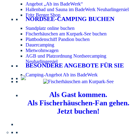
Angebot „Ab ins BadeWerk“
Hallenbad und Sauna im BadeWerk Neuharlingersiel
Fritz Berger Shop
NORDSEE-CAMPING BUCHEN
Standplatz online buchen
Fischerhäuschen am Kurpark-See buchen
Plattbodenschiff Pandion buchen
Dauercamping
Mietwohnwagen
AGB und Platzordnung Nordseecamping
Neuharlingersiel
BESONDERE ANGEBOTE FÜR SIE
Camping-Angebot Ab ins BadeWerk
Als Gast kommen.
Als Fischerhäuschen-Fan gehen.
Jetzt buchen!
Information für Hundebesitzer:
Der Nordsee-
Campingplatz Neuharlingersiel ist ein hundefreier Platz.