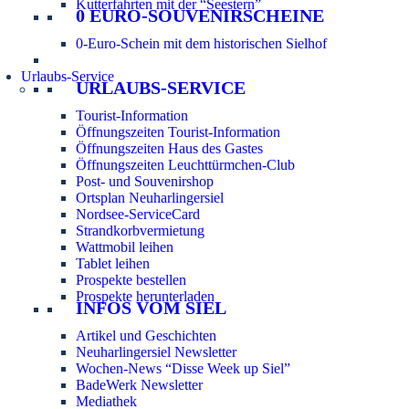
Kutterfahrten mit der “Seestern”
0 EURO-SOUVENIRSCHEINE
0-Euro-Schein mit dem historischen Sielhof
Urlaubs-Service
URLAUBS-SERVICE
Tourist-Information
Öffnungszeiten Tourist-Information
Öffnungszeiten Haus des Gastes
Öffnungszeiten Leuchttürmchen-Club
Post- und Souvenirshop
Ortsplan Neuharlingersiel
Nordsee-ServiceCard
Strandkorbvermietung
Wattmobil leihen
Tablet leihen
Prospekte bestellen
Prospekte herunterladen
INFOS VOM SIEL
Artikel und Geschichten
Neuharlingersiel Newsletter
Wochen-News “Disse Week up Siel”
BadeWerk Newsletter
Mediathek