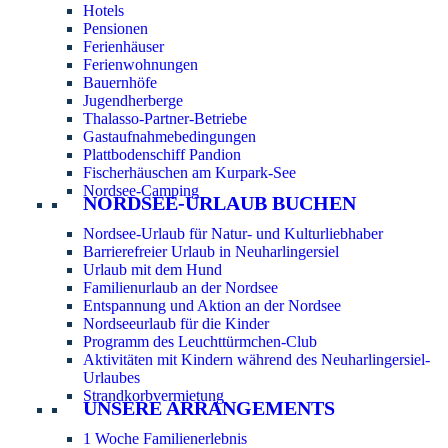
Hotels
Pensionen
Ferienhäuser
Ferienwohnungen
Bauernhöfe
Jugendherberge
Thalasso-Partner-Betriebe
Gastaufnahmebedingungen
Plattbodenschiff Pandion
Fischerhäuschen am Kurpark-See
Nordsee-Camping
NORDSEE-URLAUB BUCHEN
Nordsee-Urlaub für Natur- und Kulturliebhaber
Barrierefreier Urlaub in Neuharlingersiel
Urlaub mit dem Hund
Familienurlaub an der Nordsee
Entspannung und Aktion an der Nordsee
Nordseeurlaub für die Kinder
Programm des Leuchttürmchen-Club
Aktivitäten mit Kindern während des Neuharlingersiel-
Urlaubes
Strandkorbvermietung
UNSERE ARRANGEMENTS
1 Woche Familienerlebnis