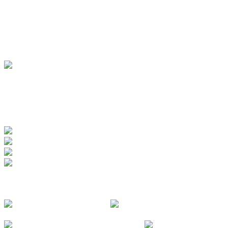
Pensionen
Ferienwohnungen
Ferienhäuser
Bauernhöfe
Jugendherberge
BADEWERK
www.badewerk.de
ZERTIFIZIERUNGEN
FOLGE UNS