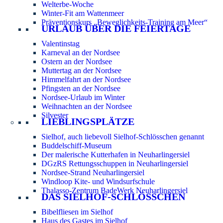
Welterbe-Woche
Winter-Fit am Wattenmeer
Präventionskurs „Beweglichkeits-Training am Meer“
URLAUB ÜBER DIE FEIERTAGE
Valentinstag
Karneval an der Nordsee
Ostern an der Nordsee
Muttertag an der Nordsee
Himmelfahrt an der Nordsee
Pfingsten an der Nordsee
Nordsee-Urlaub im Winter
Weihnachten an der Nordsee
Silvester
LIEBLINGSPLÄTZE
Sielhof, auch liebevoll Sielhof-Schlösschen genannt
Buddelschiff-Museum
Der malerische Kutterhafen in Neuharlingersiel
DGzRS Rettungsschuppen in Neuharlingersiel
Nordsee-Strand Neuharlingersiel
Windloop Kite- und Windsurfschule
Thalasso-Zentrum BadeWerk Neuharlingersiel
DAS SIELHOF-SCHLÖSSCHEN
Bibelfliesen im Sielhof
Haus des Gastes im Sielhof