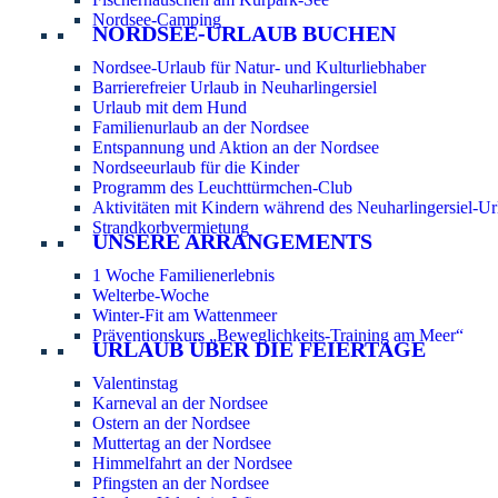
Nordsee-Camping
NORDSEE-URLAUB BUCHEN
Nordsee-Urlaub für Natur- und Kulturliebhaber
Barrierefreier Urlaub in Neuharlingersiel
Urlaub mit dem Hund
Familienurlaub an der Nordsee
Entspannung und Aktion an der Nordsee
Nordseeurlaub für die Kinder
Programm des Leuchttürmchen-Club
Aktivitäten mit Kindern während des Neuharlingersiel-Ur
Strandkorbvermietung
UNSERE ARRANGEMENTS
1 Woche Familienerlebnis
Welterbe-Woche
Winter-Fit am Wattenmeer
Präventionskurs „Beweglichkeits-Training am Meer“
URLAUB ÜBER DIE FEIERTAGE
Valentinstag
Karneval an der Nordsee
Ostern an der Nordsee
Muttertag an der Nordsee
Himmelfahrt an der Nordsee
Pfingsten an der Nordsee