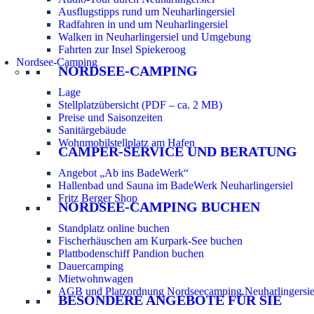
Ausflugstipps rund um Neuharlingersiel
Radfahren in und um Neuharlingersiel
Walken in Neuharlingersiel und Umgebung
Fahrten zur Insel Spiekeroog
Nordsee-Camping
NORDSEE-CAMPING
Lage
Stellplatzübersicht (PDF – ca. 2 MB)
Preise und Saisonzeiten
Sanitärgebäude
Wohnmobilstellplatz am Hafen
CAMPER-SERVICE UND BERATUNG
Angebot „Ab ins BadeWerk“
Hallenbad und Sauna im BadeWerk Neuharlingersiel
Fritz Berger Shop
NORDSEE-CAMPING BUCHEN
Standplatz online buchen
Fischerhäuschen am Kurpark-See buchen
Plattbodenschiff Pandion buchen
Dauercamping
Mietwohnwagen
AGB und Platzordnung Nordseecamping Neuharlingersie
BESONDERE ANGEBOTE FÜR SIE