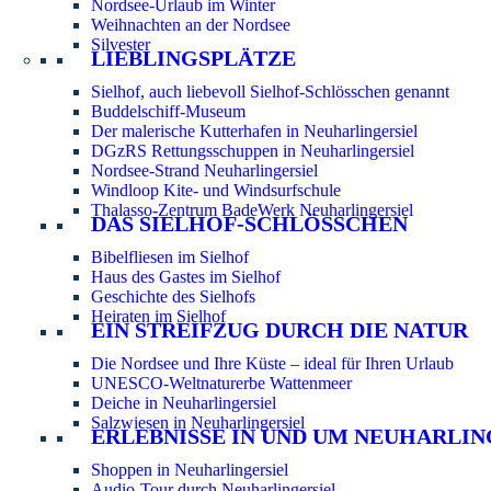
Nordsee-Urlaub im Winter
Weihnachten an der Nordsee
Silvester
LIEBLINGSPLÄTZE
Sielhof, auch liebevoll Sielhof-Schlösschen genannt
Buddelschiff-Museum
Der malerische Kutterhafen in Neuharlingersiel
DGzRS Rettungsschuppen in Neuharlingersiel
Nordsee-Strand Neuharlingersiel
Windloop Kite- und Windsurfschule
Thalasso-Zentrum BadeWerk Neuharlingersiel
DAS SIELHOF-SCHLÖSSCHEN
Bibelfliesen im Sielhof
Haus des Gastes im Sielhof
Geschichte des Sielhofs
Heiraten im Sielhof
EIN STREIFZUG DURCH DIE NATUR
Die Nordsee und Ihre Küste – ideal für Ihren Urlaub
UNESCO-Weltnaturerbe Wattenmeer
Deiche in Neuharlingersiel
Salzwiesen in Neuharlingersiel
ERLEBNISSE IN UND UM NEUHARLIN
Shoppen in Neuharlingersiel
Audio-Tour durch Neuharlingersiel