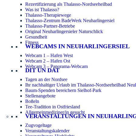
Rezertifizierung als Thalasso-Nordseeheilbad
Was ist Thalasso?
Thalasso-Therapiewege
Thalasso-Zentrum BadeWerk Neuharlingersiel
Thalasso-Partner-Betriebe
Original Neuharlingersieler Naturschlick
Gesundheit
Fitness
WEBCAMS IN NEUHARLINGERSIEL
Webcam 1 – Hafen West
Webcam 2 – Hafen Ost
Webcam 3 – Panorama-Webcam
DIT UN DAT
Tagen an der Nordsee
Ihr nachhaltiger Urlaub im Thalasso-Nordseeheilbad Neuh
Baum-Spenden bereichern Sielhof-Park
Stellenangebote
Boßeln
Tee-Tradition in Ostfriesland
Allgemeinmediziner/in gesucht
VERANSTALTUNGEN IN NEUHARLIN
Zugvogeltage
Veranstaltungskalender