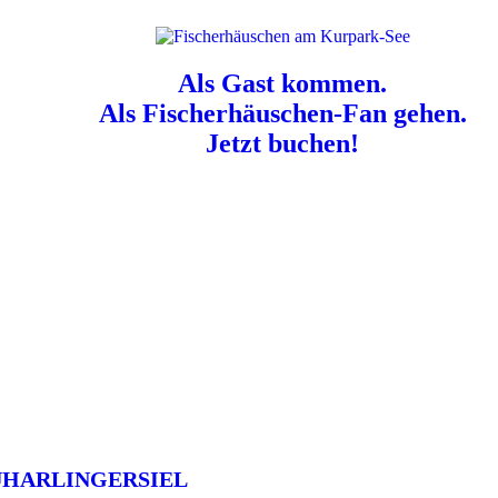
Als Gast kommen.
Als Fischerhäuschen-Fan gehen.
Jetzt buchen!
n für Hundebesitzer:
Der Nordsee-Campingplatz Neuharlingersiel ist e
UHARLINGERSIEL