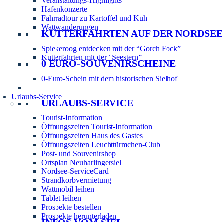
Veranstaltungs-Highlights
Hafenkonzerte
Fahrradtour zu Kartoffel und Kuh
Wattwanderungen
KUTTERFAHRTEN AUF DER NORDSE
Spiekeroog entdecken mit der “Gorch Fock”
Kutterfahrten mit der “Seestern”
0 EURO-SOUVENIRSCHEINE
0-Euro-Schein mit dem historischen Sielhof
Urlaubs-Service
URLAUBS-SERVICE
Tourist-Information
Öffnungszeiten Tourist-Information
Öffnungszeiten Haus des Gastes
Öffnungszeiten Leuchttürmchen-Club
Post- und Souvenirshop
Ortsplan Neuharlingersiel
Nordsee-ServiceCard
Strandkorbvermietung
Wattmobil leihen
Tablet leihen
Prospekte bestellen
Prospekte herunterladen
INFOS VOM SIEL