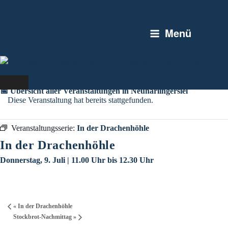
Zum
Inhalt
Menü
springen
📅 Übersicht aller Veranstaltungen in Neuharlingersiel
Diese Veranstaltung hat bereits stattgefunden.
Veranstaltungsserie:
In der Drachenhöhle
In der Drachenhöhle
Donnerstag, 9. Juli | 11.00 Uhr
bis
12.30 Uhr
«
In der Drachenhöhle
Stockbrot-Nachmittag
»