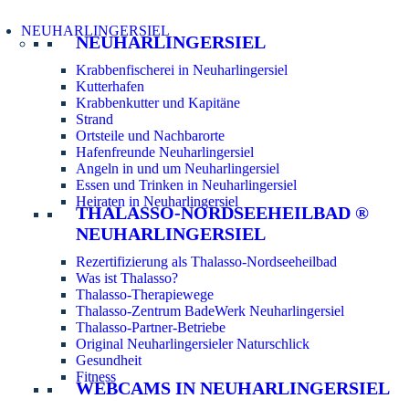
NEUHARLINGERSIEL
NEUHARLINGERSIEL
Krabbenfischerei in Neuharlingersiel
Kutterhafen
Krabbenkutter und Kapitäne
Strand
Ortsteile und Nachbarorte
Hafenfreunde Neuharlingersiel
Angeln in und um Neuharlingersiel
Essen und Trinken in Neuharlingersiel
Heiraten in Neuharlingersiel
THALASSO-NORDSEEHEILBAD ®
NEUHARLINGERSIEL
Rezertifizierung als Thalasso-Nordseeheilbad
Was ist Thalasso?
Thalasso-Therapiewege
Thalasso-Zentrum BadeWerk Neuharlingersiel
Thalasso-Partner-Betriebe
Original Neuharlingersieler Naturschlick
Gesundheit
Fitness
WEBCAMS IN NEUHARLINGERSIEL