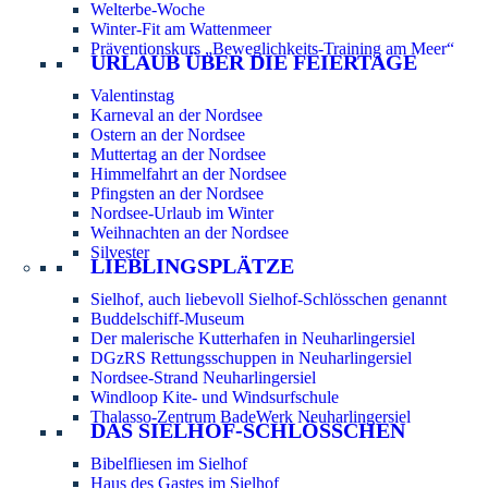
Welterbe-Woche
Winter-Fit am Wattenmeer
Präventionskurs „Beweglichkeits-Training am Meer“
URLAUB ÜBER DIE FEIERTAGE
Valentinstag
Karneval an der Nordsee
Ostern an der Nordsee
Muttertag an der Nordsee
Himmelfahrt an der Nordsee
Pfingsten an der Nordsee
Nordsee-Urlaub im Winter
Weihnachten an der Nordsee
Silvester
LIEBLINGSPLÄTZE
Sielhof, auch liebevoll Sielhof-Schlösschen genannt
Buddelschiff-Museum
Der malerische Kutterhafen in Neuharlingersiel
DGzRS Rettungsschuppen in Neuharlingersiel
Nordsee-Strand Neuharlingersiel
Windloop Kite- und Windsurfschule
Thalasso-Zentrum BadeWerk Neuharlingersiel
DAS SIELHOF-SCHLÖSSCHEN
Bibelfliesen im Sielhof
Haus des Gastes im Sielhof