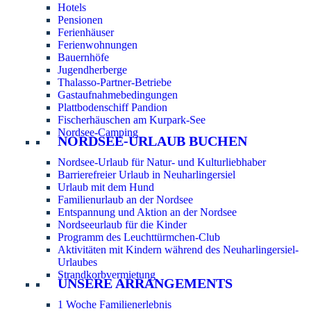
Hotels
Pensionen
Ferienhäuser
Ferienwohnungen
Bauernhöfe
Jugendherberge
Thalasso-Partner-Betriebe
Gastaufnahmebedingungen
Plattbodenschiff Pandion
Fischerhäuschen am Kurpark-See
Nordsee-Camping
NORDSEE-URLAUB BUCHEN
Nordsee-Urlaub für Natur- und Kulturliebhaber
Barrierefreier Urlaub in Neuharlingersiel
Urlaub mit dem Hund
Familienurlaub an der Nordsee
Entspannung und Aktion an der Nordsee
Nordseeurlaub für die Kinder
Programm des Leuchttürmchen-Club
Aktivitäten mit Kindern während des Neuharlingersiel-
Urlaubes
Strandkorbvermietung
UNSERE ARRANGEMENTS
1 Woche Familienerlebnis