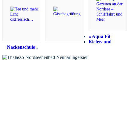
«
Aqua-Fit
Kiefer- und
Nackenschule
»
KONTAKT
Tourist-Information Neuharlingersiel
Öffnungszeiten Tourist-Information
Öffnungszeiten Haus des Gastes
Öffnungszeiten Leuchttürmchen-Club
Nordsee-Camping Neuharlingersiel
INFORMATIONEN
Veranstaltungskalender
Prospektbestellung
Newsletter
Wochen-News
Webcams
UNTERKÜNFTE