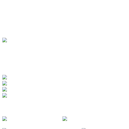
Hotels
Pensionen
Ferienwohnungen
Ferienhäuser
Bauernhöfe
Jugendherberge
BADEWERK
www.badewerk.de
ZERTIFIZIERUNGEN
FOLGE UNS