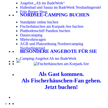
Angebot „Ab ins BadeWerk“
Hallenbad und Sauna im BadeWerk Neuharlingersiel
Fritz Berger Shop
NORDSEE-CAMPING BUCHEN
Standplatz online buchen
Fischerhäuschen am Kurpark-See buchen
Plattbodenschiff Pandion buchen
Dauercamping
Mietwohnwagen
AGB und Platzordnung Nordseecamping
Neuharlingersiel
BESONDERE ANGEBOTE FÜR SIE
Camping-Angebot Ab ins BadeWerk
Als Gast kommen.
Als Fischerhäuschen-Fan gehen.
Jetzt buchen!
Information für Hundebesitzer:
Der Nordsee-
Campingplatz Neuharlingersiel ist ein hundefreier Platz.