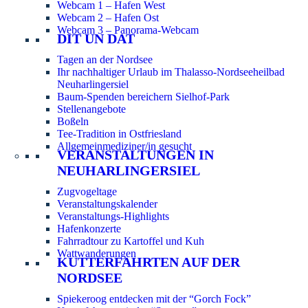
Webcam 1 – Hafen West
Webcam 2 – Hafen Ost
Webcam 3 – Panorama-Webcam
DIT UN DAT
Tagen an der Nordsee
Ihr nachhaltiger Urlaub im Thalasso-Nordseeheilbad
Neuharlingersiel
Baum-Spenden bereichern Sielhof-Park
Stellenangebote
Boßeln
Tee-Tradition in Ostfriesland
Allgemeinmediziner/in gesucht
VERANSTALTUNGEN IN
NEUHARLINGERSIEL
Zugvogeltage
Veranstaltungskalender
Veranstaltungs-Highlights
Hafenkonzerte
Fahrradtour zu Kartoffel und Kuh
Wattwanderungen
KUTTERFAHRTEN AUF DER
NORDSEE
Spiekeroog entdecken mit der “Gorch Fock”