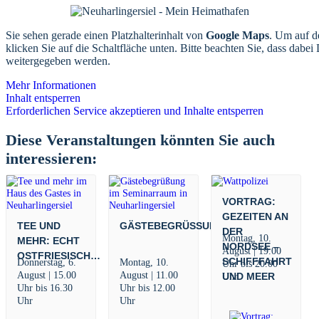
Sie sehen gerade einen Platzhalterinhalt von
Google Maps
. Um auf de
klicken Sie auf die Schaltfläche unten. Bitte beachten Sie, dass dabei 
weitergegeben werden.
Mehr Informationen
Inhalt entsperren
Erforderlichen Service akzeptieren und Inhalte entsperren
Diese Veranstaltungen könnten Sie auch
interessieren:
VORTRAG:
GEZEITEN AN
TEE UND
GÄSTEBEGRÜSSUNG
DER
Montag, 10.
MEHR: ECHT
NORDSEE –
August | 19.00
OSTFRIESISCH…
SCHIFFFAHRT
Donnerstag, 6.
Montag, 10.
Uhr
bis
20.00
August | 15.00
August | 11.00
UND MEER
Uhr
Uhr
bis
16.30
Uhr
bis
12.00
Uhr
Uhr