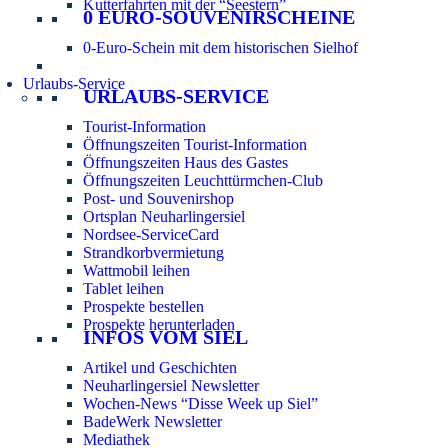
Kutterfahrten mit der “Seestern”
0 EURO-SOUVENIRSCHEINE
0-Euro-Schein mit dem historischen Sielhof
Urlaubs-Service
URLAUBS-SERVICE
Tourist-Information
Öffnungszeiten Tourist-Information
Öffnungszeiten Haus des Gastes
Öffnungszeiten Leuchttürmchen-Club
Post- und Souvenirshop
Ortsplan Neuharlingersiel
Nordsee-ServiceCard
Strandkorbvermietung
Wattmobil leihen
Tablet leihen
Prospekte bestellen
Prospekte herunterladen
INFOS VOM SIEL
Artikel und Geschichten
Neuharlingersiel Newsletter
Wochen-News “Disse Week up Siel”
BadeWerk Newsletter
Mediathek