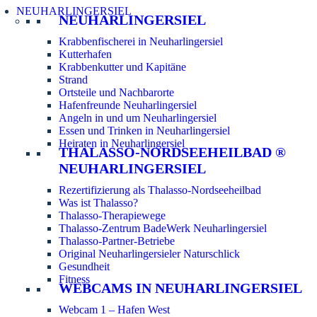
NEUHARLINGERSIEL
NEUHARLINGERSIEL
Krabbenfischerei in Neuharlingersiel
Kutterhafen
Krabbenkutter und Kapitäne
Strand
Ortsteile und Nachbarorte
Hafenfreunde Neuharlingersiel
Angeln in und um Neuharlingersiel
Essen und Trinken in Neuharlingersiel
Heiraten in Neuharlingersiel
THALASSO-NORDSEEHEILBAD ®
NEUHARLINGERSIEL
Rezertifizierung als Thalasso-Nordseeheilbad
Was ist Thalasso?
Thalasso-Therapiewege
Thalasso-Zentrum BadeWerk Neuharlingersiel
Thalasso-Partner-Betriebe
Original Neuharlingersieler Naturschlick
Gesundheit
Fitness
WEBCAMS IN NEUHARLINGERSIEL
Webcam 1 – Hafen West