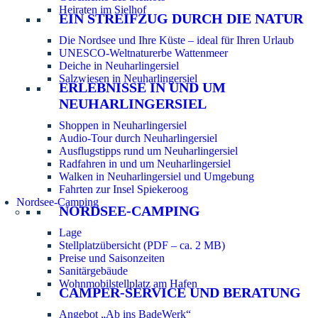
Heiraten im Sielhof
EIN STREIFZUG DURCH DIE NATUR
Die Nordsee und Ihre Küste – ideal für Ihren Urlaub
UNESCO-Weltnaturerbe Wattenmeer
Deiche in Neuharlingersiel
Salzwiesen in Neuharlingersiel
ERLEBNISSE IN UND UM
NEUHARLINGERSIEL
Shoppen in Neuharlingersiel
Audio-Tour durch Neuharlingersiel
Ausflugstipps rund um Neuharlingersiel
Radfahren in und um Neuharlingersiel
Walken in Neuharlingersiel und Umgebung
Fahrten zur Insel Spiekeroog
Nordsee-Camping
NORDSEE-CAMPING
Lage
Stellplatzübersicht (PDF – ca. 2 MB)
Preise und Saisonzeiten
Sanitärgebäude
Wohnmobilstellplatz am Hafen
CAMPER-SERVICE UND BERATUNG
Angebot „Ab ins BadeWerk“