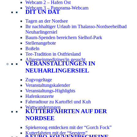
Webcam 2 – Hafen Ost
Webcam 3 – Panorama-Webcam
DIT UN DAT
Tagen an der Nordsee
Ihr nachhaltiger Urlaub im Thalasso-Nordseeheilbad
Neuharlingersiel
Baum-Spenden bereichern Sielhof-Park
Stellenangebote
Boßeln
Tee-Tradition in Ostfriesland
Allgemeinmediziner/in gesucht
VERANSTALTUNGEN IN
NEUHARLINGERSIEL
Zugvogeltage
Veranstaltungskalender
Veranstaltungs-Highlights
Hafenkonzerte
Fahrradtour zu Kartoffel und Kuh
Wattwanderungen
KUTTERFAHRTEN AUF DER
NORDSEE
Spiekeroog entdecken mit der “Gorch Fock”
Kutterfahrten mit der “Seestern”
0 EURO-SOUVENIRSCHEINE