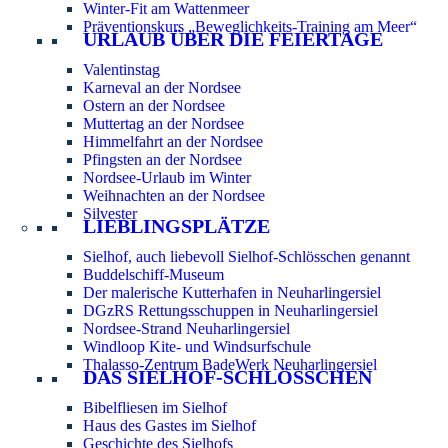
Winter-Fit am Wattenmeer
Präventionskurs „Beweglichkeits-Training am Meer“
URLAUB ÜBER DIE FEIERTAGE
Valentinstag
Karneval an der Nordsee
Ostern an der Nordsee
Muttertag an der Nordsee
Himmelfahrt an der Nordsee
Pfingsten an der Nordsee
Nordsee-Urlaub im Winter
Weihnachten an der Nordsee
Silvester
LIEBLINGSPLÄTZE
Sielhof, auch liebevoll Sielhof-Schlösschen genannt
Buddelschiff-Museum
Der malerische Kutterhafen in Neuharlingersiel
DGzRS Rettungsschuppen in Neuharlingersiel
Nordsee-Strand Neuharlingersiel
Windloop Kite- und Windsurfschule
Thalasso-Zentrum BadeWerk Neuharlingersiel
DAS SIELHOF-SCHLÖSSCHEN
Bibelfliesen im Sielhof
Haus des Gastes im Sielhof
Geschichte des Sielhofs