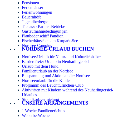
Pensionen
Ferienhäuser
Ferienwohnungen
Bauernhöfe
Jugendherberge
Thalasso-Partner-Betriebe
Gastaufnahmebedingungen
Plattbodenschiff Pandion
Fischerhäuschen am Kurpark-See
Nordsee-Camping
NORDSEE-URLAUB BUCHEN
Nordsee-Urlaub für Natur- und Kulturliebhaber
Barrierefreier Urlaub in Neuharlingersiel
Urlaub mit dem Hund
Familienurlaub an der Nordsee
Entspannung und Aktion an der Nordsee
Nordseeurlaub für die Kinder
Programm des Leuchttürmchen-Club
Aktivitäten mit Kindern während des Neuharlingersiel-
Urlaubes
Strandkorbvermietung
UNSERE ARRANGEMENTS
1 Woche Familienerlebnis
Welterbe-Woche