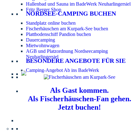
Hallenbad und Sauna im BadeWerk Neuharlingersiel
Fritz Berger Shop
NORDSEE-CAMPING BUCHEN
Standplatz online buchen
Fischerhäuschen am Kurpark-See buchen
Plattbodenschiff Pandion buchen
Dauercamping
Mietwohnwagen
AGB und Platzordnung Nordseecamping
Neuharlingersiel
BESONDERE ANGEBOTE FÜR SIE
Camping-Angebot Ab ins BadeWerk
Als Gast kommen.
Als Fischerhäuschen-Fan gehen.
Jetzt buchen!
Information für Hundebesitzer:
Der Nordsee-
Campingplatz Neuharlingersiel ist ein hundefreier Platz.