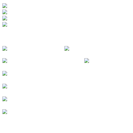
FOLGE UNS
© 2026
Kurverein Neuharlingersiel e.V.
|
Impressum
|
Datenschutz
|
Erklärung zur Barrierefreiheit
|
Stellenangebote
|
Presse
|