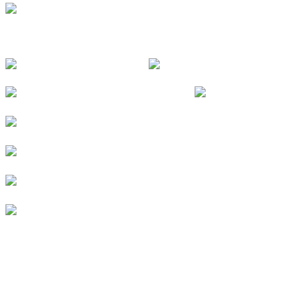
FOLGE UNS
© 2026
Kurverein Neuharlingersiel e.V.
|
Impressum
|
Datenschutz
|
Erklärung zur Barrierefreiheit
|
Stellenangebote
|
Presse
|
Vermieterbereich