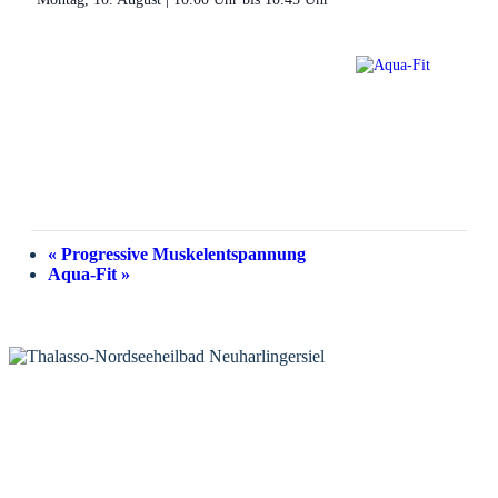
«
Progressive Muskelentspannung
Aqua-Fit
»
KONTAKT
Tourist-Information Neuharlingersiel
Öffnungszeiten Tourist-Information
Öffnungszeiten Haus des Gastes
Öffnungszeiten Leuchttürmchen-Club
Nordsee-Camping Neuharlingersiel