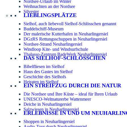
Nordsee-Urlaub im Winter
Weihnachten an der Nordsee
Silvester
LIEBLINGSPLÄTZE
Sielhof, auch liebevoll Sielhof-Schlösschen genannt
Buddelschiff-Museum
Der malerische Kutterhafen in Neuharlingersiel
DGzRS Rettungsschuppen in Neuharlingersiel
Nordsee-Strand Neuharlingersiel
Windloop Kite- und Windsurfschule
Thalasso-Zentrum BadeWerk Neuharlingersiel
DAS SIELHOF-SCHLÖSSCHEN
Bibelfliesen im Sielhof
Haus des Gastes im Sielhof
Geschichte des Sielhofs
Heiraten im Sielhof
EIN STREIFZUG DURCH DIE NATUR
Die Nordsee und Ihre Küste – ideal für Ihren Urlaub
UNESCO-Weltnaturerbe Wattenmeer
Deiche in Neuharlingersiel
Salzwiesen in Neuharlingersiel
ERLEBNISSE IN UND UM NEUHARLIN
Shoppen in Neuharlingersiel
Audio-Tour durch Neuharlingersiel