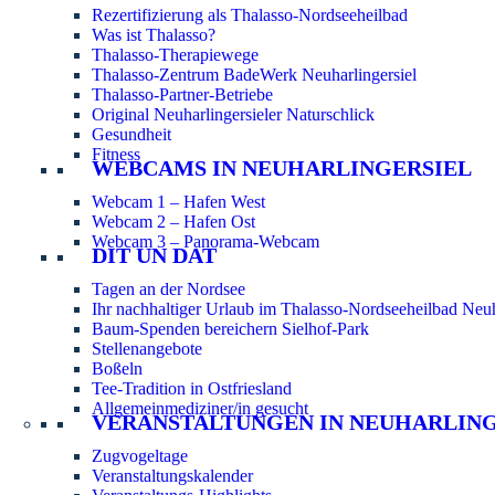
Rezertifizierung als Thalasso-Nordseeheilbad
Was ist Thalasso?
Thalasso-Therapiewege
Thalasso-Zentrum BadeWerk Neuharlingersiel
Thalasso-Partner-Betriebe
Original Neuharlingersieler Naturschlick
Gesundheit
Fitness
WEBCAMS IN NEUHARLINGERSIEL
Webcam 1 – Hafen West
Webcam 2 – Hafen Ost
Webcam 3 – Panorama-Webcam
DIT UN DAT
Tagen an der Nordsee
Ihr nachhaltiger Urlaub im Thalasso-Nordseeheilbad Neuh
Baum-Spenden bereichern Sielhof-Park
Stellenangebote
Boßeln
Tee-Tradition in Ostfriesland
Allgemeinmediziner/in gesucht
VERANSTALTUNGEN IN NEUHARLIN
Zugvogeltage
Veranstaltungskalender