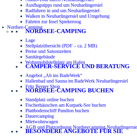
Ausflugstipps rund um Neuharlingersiel
Radfahren in und um Neuharlingersiel
Walken in Neuharlingersiel und Umgebung
Fahrten zur Insel Spiekeroog
Nordsee-Camping
NORDSEE-CAMPING
Lage
Stellplatzübersicht (PDF – ca. 2 MB)
Preise und Saisonzeiten
Sanitärgebäude
Wohnmobilstellplatz am Hafen
CAMPER-SERVICE UND BERATUNG
Angebot „Ab ins BadeWerk“
Hallenbad und Sauna im BadeWerk Neuharlingersiel
Fritz Berger Shop
NORDSEE-CAMPING BUCHEN
Standplatz online buchen
Fischerhäuschen am Kurpark-See buchen
Plattbodenschiff Pandion buchen
Dauercamping
Mietwohnwagen
AGB und Platzordnung Nordseecamping Neuharlingersie
BESONDERE ANGEBOTE FÜR SIE