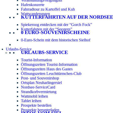
Veranstaltungs-Highlights
Hafenkonzerte
Fahrradtour zu Kartoffel und Kuh
Wattwanderungen
KUTTERFAHRTEN AUF DER NORDSE
Spiekeroog entdecken mit der “Gorch Fock”
Kutterfahrten mit der “Seestern”
0 EURO-SOUVENIRSCHEINE
0-Euro-Schein mit dem historischen Sielhof
Urlaubs-Service
URLAUBS-SERVICE
Tourist-Information
Öffnungszeiten Tourist-Information
Öffnungszeiten Haus des Gastes
Öffnungszeiten Leuchttürmchen-Club
Post- und Souvenirshop
Ortsplan Neuharlingersiel
Nordsee-ServiceCard
Strandkorbvermietung
Wattmobil leihen
Tablet leihen
Prospekte bestellen
Prospekte herunterladen
INFOS VOM SIEL