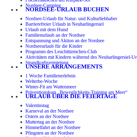
Nordsee-Camping
NORDSEE-URLAUB BUCHEN
Nordsee-Urlaub für Natur- und Kulturliebhaber
Barrierefreier Urlaub in Neuharlingersiel
Urlaub mit dem Hund
Familienurlaub an der Nordsee
Entspannung und Aktion an der Nordsee
Nordseeurlaub für die Kinder
Programm des Leuchttürmchen-Club
Aktivitäten mit Kindern während des Neuharlingersiel-Ur
Strandkorbvermietung
UNSERE ARRANGEMENTS
1 Woche Familienerlebnis
Welterbe-Woche
Winter-Fit am Wattenmeer
Präventionskurs „Beweglichkeits-Training am Meer“
URLAUB ÜBER DIE FEIERTAGE
Valentinstag
Karneval an der Nordsee
Ostern an der Nordsee
Muttertag an der Nordsee
Himmelfahrt an der Nordsee
Pfingsten an der Nordsee