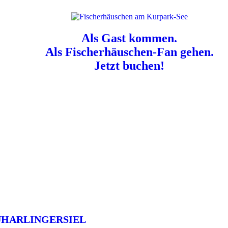
Als Gast kommen.
Als Fischerhäuschen-Fan gehen.
Jetzt buchen!
n für Hundebesitzer:
Der Nordsee-Campingplatz Neuharlingersiel ist e
UHARLINGERSIEL