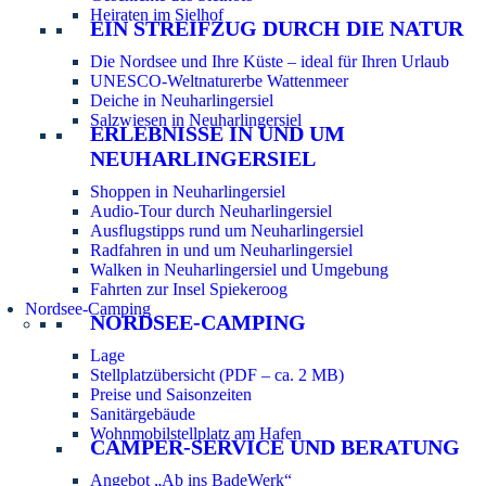
Heiraten im Sielhof
EIN STREIFZUG DURCH DIE NATUR
Die Nordsee und Ihre Küste – ideal für Ihren Urlaub
UNESCO-Weltnaturerbe Wattenmeer
Deiche in Neuharlingersiel
Salzwiesen in Neuharlingersiel
ERLEBNISSE IN UND UM
NEUHARLINGERSIEL
Shoppen in Neuharlingersiel
Audio-Tour durch Neuharlingersiel
Ausflugstipps rund um Neuharlingersiel
Radfahren in und um Neuharlingersiel
Walken in Neuharlingersiel und Umgebung
Fahrten zur Insel Spiekeroog
Nordsee-Camping
NORDSEE-CAMPING
Lage
Stellplatzübersicht (PDF – ca. 2 MB)
Preise und Saisonzeiten
Sanitärgebäude
Wohnmobilstellplatz am Hafen
CAMPER-SERVICE UND BERATUNG
Angebot „Ab ins BadeWerk“