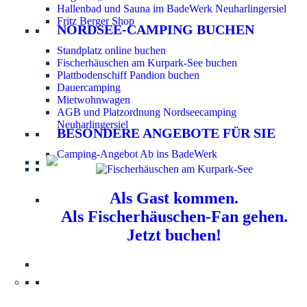
Hallenbad und Sauna im BadeWerk Neuharlingersiel
Fritz Berger Shop
NORDSEE-CAMPING BUCHEN
Standplatz online buchen
Fischerhäuschen am Kurpark-See buchen
Plattbodenschiff Pandion buchen
Dauercamping
Mietwohnwagen
AGB und Platzordnung Nordseecamping
Neuharlingersiel
BESONDERE ANGEBOTE FÜR SIE
Camping-Angebot Ab ins BadeWerk
Als Gast kommen.
Als Fischerhäuschen-Fan gehen.
Jetzt buchen!
Information für Hundebesitzer:
Der Nordsee-
Campingplatz Neuharlingersiel ist ein hundefreier Platz.