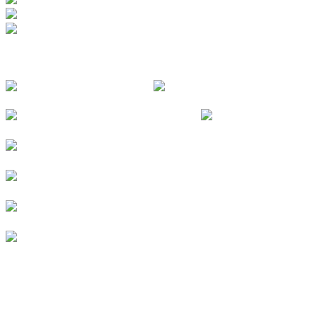
FOLGE UNS
© 2026
Kurverein Neuharlingersiel e.V.
|
Impressum
|
Datenschutz
|
Erklärung zur Barrierefreiheit
|
Stellenangebote
|
Presse
|
Vermieterbereich