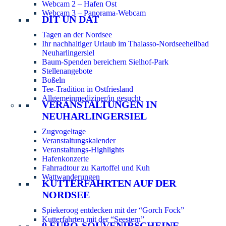
Webcam 2 – Hafen Ost
Webcam 3 – Panorama-Webcam
DIT UN DAT
Tagen an der Nordsee
Ihr nachhaltiger Urlaub im Thalasso-Nordseeheilbad
Neuharlingersiel
Baum-Spenden bereichern Sielhof-Park
Stellenangebote
Boßeln
Tee-Tradition in Ostfriesland
Allgemeinmediziner/in gesucht
VERANSTALTUNGEN IN
NEUHARLINGERSIEL
Zugvogeltage
Veranstaltungskalender
Veranstaltungs-Highlights
Hafenkonzerte
Fahrradtour zu Kartoffel und Kuh
Wattwanderungen
KUTTERFAHRTEN AUF DER
NORDSEE
Spiekeroog entdecken mit der “Gorch Fock”
Kutterfahrten mit der “Seestern”
0 EURO-SOUVENIRSCHEINE