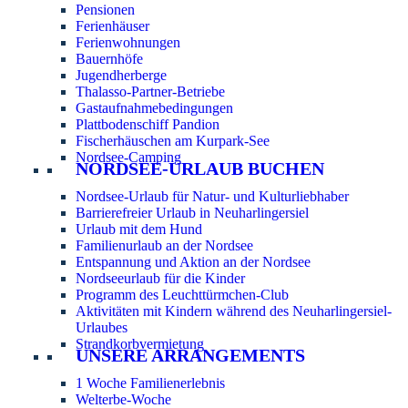
Pensionen
Ferienhäuser
Ferienwohnungen
Bauernhöfe
Jugendherberge
Thalasso-Partner-Betriebe
Gastaufnahmebedingungen
Plattbodenschiff Pandion
Fischerhäuschen am Kurpark-See
Nordsee-Camping
NORDSEE-URLAUB BUCHEN
Nordsee-Urlaub für Natur- und Kulturliebhaber
Barrierefreier Urlaub in Neuharlingersiel
Urlaub mit dem Hund
Familienurlaub an der Nordsee
Entspannung und Aktion an der Nordsee
Nordseeurlaub für die Kinder
Programm des Leuchttürmchen-Club
Aktivitäten mit Kindern während des Neuharlingersiel-
Urlaubes
Strandkorbvermietung
UNSERE ARRANGEMENTS
1 Woche Familienerlebnis
Welterbe-Woche