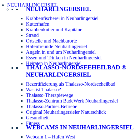
NEUHARLINGERSIEL
NEUHARLINGERSIEL
Krabbenfischerei in Neuharlingersiel
Kutterhafen
Krabbenkutter und Kapitäne
Strand
Ortsteile und Nachbarorte
Hafenfreunde Neuharlingersiel
Angeln in und um Neuharlingersiel
Essen und Trinken in Neuharlingersiel
Heiraten in Neuharlingersiel
THALASSO-NORDSEEHEILBAD ®
NEUHARLINGERSIEL
Rezertifizierung als Thalasso-Nordseeheilbad
Was ist Thalasso?
Thalasso-Therapiewege
Thalasso-Zentrum BadeWerk Neuharlingersiel
Thalasso-Partner-Betriebe
Original Neuharlingersieler Naturschlick
Gesundheit
Fitness
WEBCAMS IN NEUHARLINGERSIEL
Webcam 1 – Hafen West