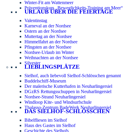
Winter-Fit am Wattenmeer
Präventionskurs „Beweglichkeits-Training am Meer“
URLAUB ÜBER DIE FEIERTAGE
Valentinstag
Karneval an der Nordsee
Ostern an der Nordsee
Muttertag an der Nordsee
Himmelfahrt an der Nordsee
Pfingsten an der Nordsee
Nordsee-Urlaub im Winter
Weihnachten an der Nordsee
Silvester
LIEBLINGSPLÄTZE
Sielhof, auch liebevoll Sielhof-Schlösschen genannt
Buddelschiff-Museum
Der malerische Kutterhafen in Neuharlingersiel
DGzRS Rettungsschuppen in Neuharlingersiel
Nordsee-Strand Neuharlingersiel
Windloop Kite- und Windsurfschule
Thalasso-Zentrum BadeWerk Neuharlingersiel
DAS SIELHOF-SCHLÖSSCHEN
Bibelfliesen im Sielhof
Haus des Gastes im Sielhof
Geschichte des Sielhofs