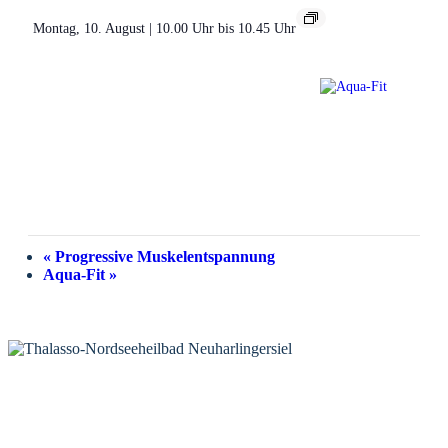
Montag, 10. August | 10.00 Uhr
bis
10.45 Uhr
«
Progressive Muskelentspannung
Aqua-Fit
»
KONTAKT
Tourist-Information Neuharlingersiel
Öffnungszeiten Tourist-Information
Öffnungszeiten Haus des Gastes
Öffnungszeiten Leuchttürmchen-Club