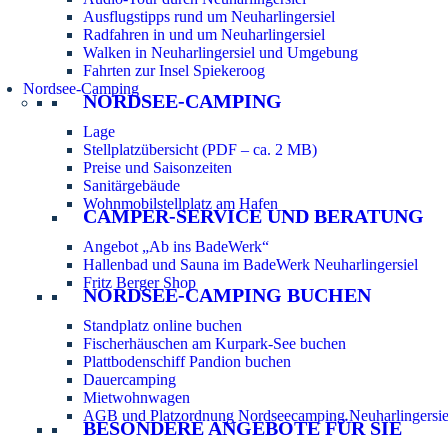
Ausflugstipps rund um Neuharlingersiel
Radfahren in und um Neuharlingersiel
Walken in Neuharlingersiel und Umgebung
Fahrten zur Insel Spiekeroog
Nordsee-Camping
NORDSEE-CAMPING
Lage
Stellplatzübersicht (PDF – ca. 2 MB)
Preise und Saisonzeiten
Sanitärgebäude
Wohnmobilstellplatz am Hafen
CAMPER-SERVICE UND BERATUNG
Angebot „Ab ins BadeWerk“
Hallenbad und Sauna im BadeWerk Neuharlingersiel
Fritz Berger Shop
NORDSEE-CAMPING BUCHEN
Standplatz online buchen
Fischerhäuschen am Kurpark-See buchen
Plattbodenschiff Pandion buchen
Dauercamping
Mietwohnwagen
AGB und Platzordnung Nordseecamping Neuharlingersie
BESONDERE ANGEBOTE FÜR SIE