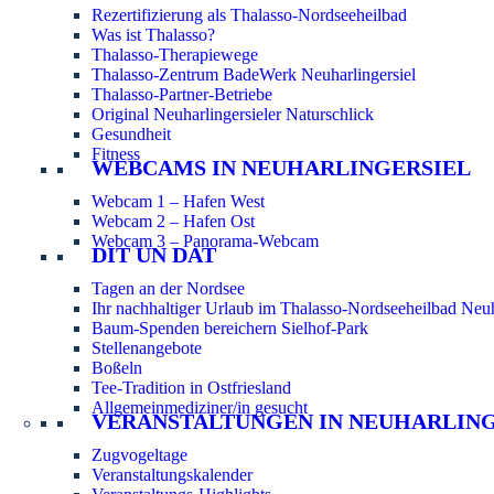
Rezertifizierung als Thalasso-Nordseeheilbad
Was ist Thalasso?
Thalasso-Therapiewege
Thalasso-Zentrum BadeWerk Neuharlingersiel
Thalasso-Partner-Betriebe
Original Neuharlingersieler Naturschlick
Gesundheit
Fitness
WEBCAMS IN NEUHARLINGERSIEL
Webcam 1 – Hafen West
Webcam 2 – Hafen Ost
Webcam 3 – Panorama-Webcam
DIT UN DAT
Tagen an der Nordsee
Ihr nachhaltiger Urlaub im Thalasso-Nordseeheilbad Neuh
Baum-Spenden bereichern Sielhof-Park
Stellenangebote
Boßeln
Tee-Tradition in Ostfriesland
Allgemeinmediziner/in gesucht
VERANSTALTUNGEN IN NEUHARLIN
Zugvogeltage
Veranstaltungskalender