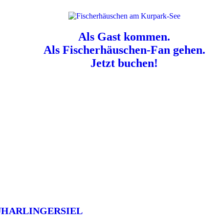
Als Gast kommen.
Als Fischerhäuschen-Fan gehen.
Jetzt buchen!
n für Hundebesitzer:
Der Nordsee-Campingplatz Neuharlingersiel ist e
UHARLINGERSIEL