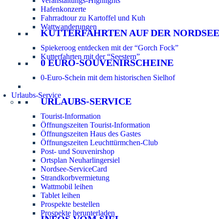
Veranstaltungs-Highlights
Hafenkonzerte
Fahrradtour zu Kartoffel und Kuh
Wattwanderungen
KUTTERFAHRTEN AUF DER NORDSE
Spiekeroog entdecken mit der “Gorch Fock”
Kutterfahrten mit der “Seestern”
0 EURO-SOUVENIRSCHEINE
0-Euro-Schein mit dem historischen Sielhof
Urlaubs-Service
URLAUBS-SERVICE
Tourist-Information
Öffnungszeiten Tourist-Information
Öffnungszeiten Haus des Gastes
Öffnungszeiten Leuchttürmchen-Club
Post- und Souvenirshop
Ortsplan Neuharlingersiel
Nordsee-ServiceCard
Strandkorbvermietung
Wattmobil leihen
Tablet leihen
Prospekte bestellen
Prospekte herunterladen
INFOS VOM SIEL