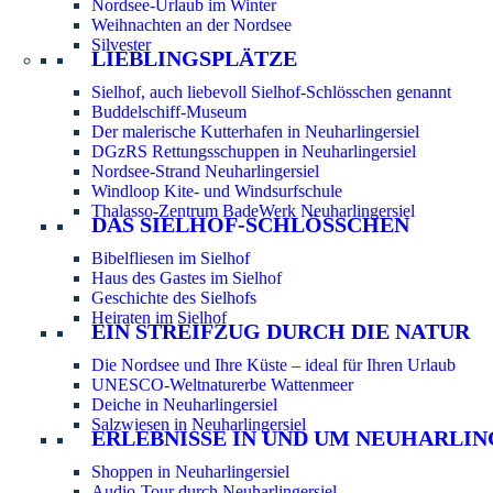
Nordsee-Urlaub im Winter
Weihnachten an der Nordsee
Silvester
LIEBLINGSPLÄTZE
Sielhof, auch liebevoll Sielhof-Schlösschen genannt
Buddelschiff-Museum
Der malerische Kutterhafen in Neuharlingersiel
DGzRS Rettungsschuppen in Neuharlingersiel
Nordsee-Strand Neuharlingersiel
Windloop Kite- und Windsurfschule
Thalasso-Zentrum BadeWerk Neuharlingersiel
DAS SIELHOF-SCHLÖSSCHEN
Bibelfliesen im Sielhof
Haus des Gastes im Sielhof
Geschichte des Sielhofs
Heiraten im Sielhof
EIN STREIFZUG DURCH DIE NATUR
Die Nordsee und Ihre Küste – ideal für Ihren Urlaub
UNESCO-Weltnaturerbe Wattenmeer
Deiche in Neuharlingersiel
Salzwiesen in Neuharlingersiel
ERLEBNISSE IN UND UM NEUHARLIN
Shoppen in Neuharlingersiel
Audio-Tour durch Neuharlingersiel