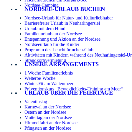
Nordsee-Camping
NORDSEE-URLAUB BUCHEN
Nordsee-Urlaub für Natur- und Kulturliebhaber
Barrierefreier Urlaub in Neuharlingersiel
Urlaub mit dem Hund
Familienurlaub an der Nordsee
Entspannung und Aktion an der Nordsee
Nordseeurlaub für die Kinder
Programm des Leuchttürmchen-Club
Aktivitäten mit Kindern während des Neuharlingersiel-Ur
Strandkorbvermietung
UNSERE ARRANGEMENTS
1 Woche Familienerlebnis
Welterbe-Woche
Winter-Fit am Wattenmeer
Präventionskurs „Beweglichkeits-Training am Meer“
URLAUB ÜBER DIE FEIERTAGE
Valentinstag
Karneval an der Nordsee
Ostern an der Nordsee
Muttertag an der Nordsee
Himmelfahrt an der Nordsee
Pfingsten an der Nordsee