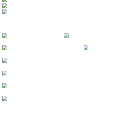
FOLGE UNS
© 2026
Kurverein Neuharlingersiel e.V.
|
Impressum
|
Datenschutz
|
Erklärung zur Barrierefreiheit
|
Stellenangebote
|
Presse
|
Vermieterbereich