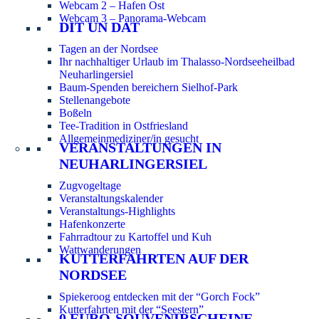
Webcam 2 – Hafen Ost
Webcam 3 – Panorama-Webcam
DIT UN DAT
Tagen an der Nordsee
Ihr nachhaltiger Urlaub im Thalasso-Nordseeheilbad
Neuharlingersiel
Baum-Spenden bereichern Sielhof-Park
Stellenangebote
Boßeln
Tee-Tradition in Ostfriesland
Allgemeinmediziner/in gesucht
VERANSTALTUNGEN IN
NEUHARLINGERSIEL
Zugvogeltage
Veranstaltungskalender
Veranstaltungs-Highlights
Hafenkonzerte
Fahrradtour zu Kartoffel und Kuh
Wattwanderungen
KUTTERFAHRTEN AUF DER
NORDSEE
Spiekeroog entdecken mit der “Gorch Fock”
Kutterfahrten mit der “Seestern”
0 EURO-SOUVENIRSCHEINE