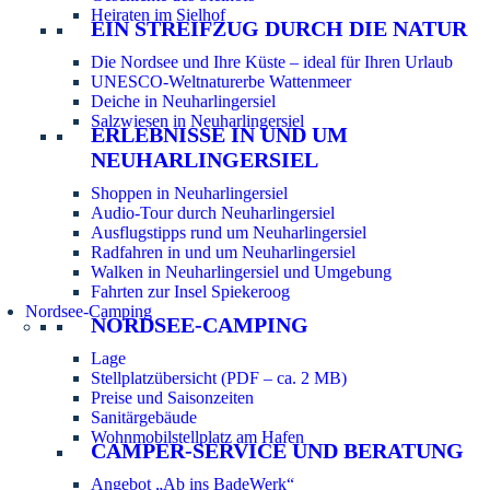
Heiraten im Sielhof
EIN STREIFZUG DURCH DIE NATUR
Die Nordsee und Ihre Küste – ideal für Ihren Urlaub
UNESCO-Weltnaturerbe Wattenmeer
Deiche in Neuharlingersiel
Salzwiesen in Neuharlingersiel
ERLEBNISSE IN UND UM
NEUHARLINGERSIEL
Shoppen in Neuharlingersiel
Audio-Tour durch Neuharlingersiel
Ausflugstipps rund um Neuharlingersiel
Radfahren in und um Neuharlingersiel
Walken in Neuharlingersiel und Umgebung
Fahrten zur Insel Spiekeroog
Nordsee-Camping
NORDSEE-CAMPING
Lage
Stellplatzübersicht (PDF – ca. 2 MB)
Preise und Saisonzeiten
Sanitärgebäude
Wohnmobilstellplatz am Hafen
CAMPER-SERVICE UND BERATUNG
Angebot „Ab ins BadeWerk“