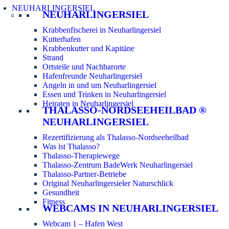
NEUHARLINGERSIEL
NEUHARLINGERSIEL
Krabbenfischerei in Neuharlingersiel
Kutterhafen
Krabbenkutter und Kapitäne
Strand
Ortsteile und Nachbarorte
Hafenfreunde Neuharlingersiel
Angeln in und um Neuharlingersiel
Essen und Trinken in Neuharlingersiel
Heiraten in Neuharlingersiel
THALASSO-NORDSEEHEILBAD ®
NEUHARLINGERSIEL
Rezertifizierung als Thalasso-Nordseeheilbad
Was ist Thalasso?
Thalasso-Therapiewege
Thalasso-Zentrum BadeWerk Neuharlingersiel
Thalasso-Partner-Betriebe
Original Neuharlingersieler Naturschlick
Gesundheit
Fitness
WEBCAMS IN NEUHARLINGERSIEL
Webcam 1 – Hafen West