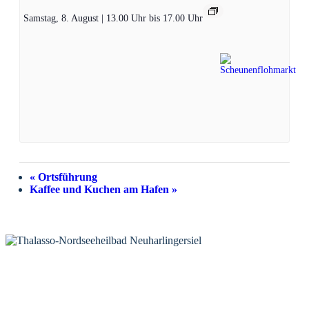
Samstag, 8. August | 13.00 Uhr
bis
17.00 Uhr
«
Ortsführung
Kaffee und Kuchen am Hafen
»
KONTAKT
Tourist-Information Neuharlingersiel
Öffnungszeiten Tourist-Information
Öffnungszeiten Haus des Gastes
Öffnungszeiten Leuchttürmchen-Club