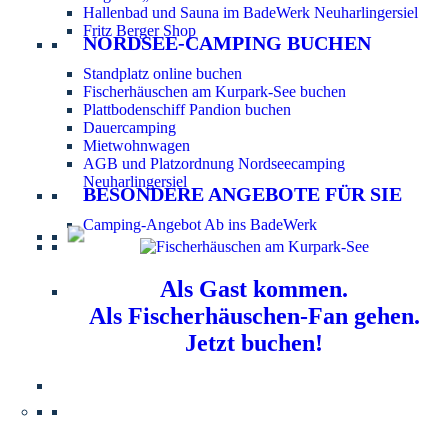
Hallenbad und Sauna im BadeWerk Neuharlingersiel
Fritz Berger Shop
NORDSEE-CAMPING BUCHEN
Standplatz online buchen
Fischerhäuschen am Kurpark-See buchen
Plattbodenschiff Pandion buchen
Dauercamping
Mietwohnwagen
AGB und Platzordnung Nordseecamping
Neuharlingersiel
BESONDERE ANGEBOTE FÜR SIE
Camping-Angebot Ab ins BadeWerk
Als Gast kommen.
Als Fischerhäuschen-Fan gehen.
Jetzt buchen!
Information für Hundebesitzer:
Der Nordsee-
Campingplatz Neuharlingersiel ist ein hundefreier Platz.