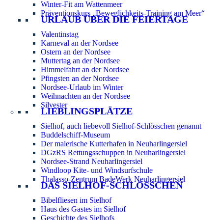
Winter-Fit am Wattenmeer
Präventionskurs „Beweglichkeits-Training am Meer“
URLAUB ÜBER DIE FEIERTAGE
Valentinstag
Karneval an der Nordsee
Ostern an der Nordsee
Muttertag an der Nordsee
Himmelfahrt an der Nordsee
Pfingsten an der Nordsee
Nordsee-Urlaub im Winter
Weihnachten an der Nordsee
Silvester
LIEBLINGSPLÄTZE
Sielhof, auch liebevoll Sielhof-Schlösschen genannt
Buddelschiff-Museum
Der malerische Kutterhafen in Neuharlingersiel
DGzRS Rettungsschuppen in Neuharlingersiel
Nordsee-Strand Neuharlingersiel
Windloop Kite- und Windsurfschule
Thalasso-Zentrum BadeWerk Neuharlingersiel
DAS SIELHOF-SCHLÖSSCHEN
Bibelfliesen im Sielhof
Haus des Gastes im Sielhof
Geschichte des Sielhofs