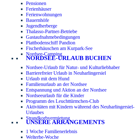
Pensionen
Ferienhäuser
Ferienwohnungen
Bauernhöfe
Jugendherberge
Thalasso-Partner-Betriebe
Gastaufnahmebedingungen
Plattbodenschiff Pandion
Fischerhäuschen am Kurpark-See
Nordsee-Camping
NORDSEE-URLAUB BUCHEN
Nordsee-Urlaub für Natur- und Kulturliebhaber
Barrierefreier Urlaub in Neuharlingersiel
Urlaub mit dem Hund
Familienurlaub an der Nordsee
Entspannung und Aktion an der Nordsee
Nordseeurlaub für die Kinder
Programm des Leuchttürmchen-Club
Aktivitäten mit Kindern während des Neuharlingersiel-
Urlaubes
Strandkorbvermietung
UNSERE ARRANGEMENTS
1 Woche Familienerlebnis
Welterbe-Woche