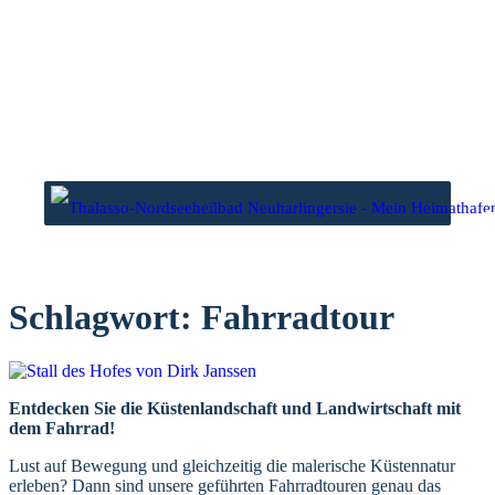
Zum
Inhalt
springen
wasser
Niedrigwasser
3 Uhr
00.57 Uhr
2 Uhr
13.38 Uhr
Schlagwort:
Fahrradtour
Entdecken Sie die Küstenlandschaft und Landwirtschaft mit
dem Fahrrad!
Lust auf Bewegung und gleichzeitig die malerische Küstennatur
erleben? Dann sind unsere geführten Fahrradtouren genau das