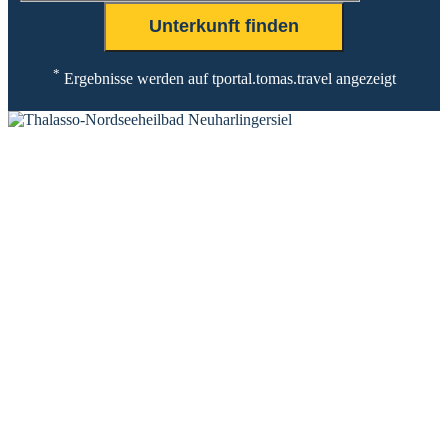
*
Ergebnisse werden auf tportal.tomas.travel angezeigt
KONTAKT
Tourist-Information Neuharlingersiel
Öffnungszeiten Tourist-Information
Öffnungszeiten Haus des Gastes
Öffnungszeiten Leuchttürmchen-Club
Nordsee-Camping Neuharlingersiel
INFORMATIONEN
Veranstaltungskalender
Prospektbestellung
Newsletter
Wochen-News
Webcams
UNTERKÜNFTE
Hotels
Pensionen
Ferienwohnungen
Ferienhäuser
Bauernhöfe
Jugendherberge