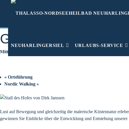
Zum
Inhalt
📅 Übersicht aller Veranstaltungen in Neuharlingersiel
springen
Diese Veranstaltung hat bereits stattgefunden.
Geführte Fahrradtou
NEUHARLINGERSIEL
URLAUBS-SERVICE
Mittwoch, 15. Juli | 13.30 Uhr
bis
18.00 Uhr
«
Ortsführung
Nordic Walking
»
Lust auf Bewegung und gleichzeitig die malerische Küstennatur erleb
gewinnen Sie Einblicke über die Entwicklung und Entstehung unserer 