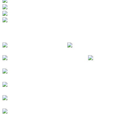
FOLGE UNS
© 2026
Kurverein Neuharlingersiel e.V.
|
Impressum
|
Datenschutz
|
Erklärung zur Barrierefreiheit
|
Stellenangebote
|
Presse
|
Vermieterbereich