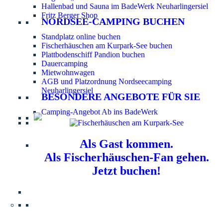
Hallenbad und Sauna im BadeWerk Neuharlingersiel
Fritz Berger Shop
NORDSEE-CAMPING BUCHEN
Standplatz online buchen
Fischerhäuschen am Kurpark-See buchen
Plattbodenschiff Pandion buchen
Dauercamping
Mietwohnwagen
AGB und Platzordnung Nordseecamping
Neuharlingersiel
BESONDERE ANGEBOTE FÜR SIE
Camping-Angebot Ab ins BadeWerk
Als Gast kommen.
Als Fischerhäuschen-Fan gehen.
Jetzt buchen!
Information für Hundebesitzer:
Der Nordsee-
Campingplatz Neuharlingersiel ist ein hundefreier Platz.