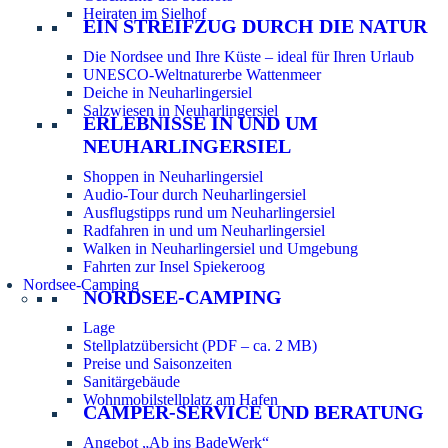
Heiraten im Sielhof
EIN STREIFZUG DURCH DIE NATUR
Die Nordsee und Ihre Küste – ideal für Ihren Urlaub
UNESCO-Weltnaturerbe Wattenmeer
Deiche in Neuharlingersiel
Salzwiesen in Neuharlingersiel
ERLEBNISSE IN UND UM
NEUHARLINGERSIEL
Shoppen in Neuharlingersiel
Audio-Tour durch Neuharlingersiel
Ausflugstipps rund um Neuharlingersiel
Radfahren in und um Neuharlingersiel
Walken in Neuharlingersiel und Umgebung
Fahrten zur Insel Spiekeroog
Nordsee-Camping
NORDSEE-CAMPING
Lage
Stellplatzübersicht (PDF – ca. 2 MB)
Preise und Saisonzeiten
Sanitärgebäude
Wohnmobilstellplatz am Hafen
CAMPER-SERVICE UND BERATUNG
Angebot „Ab ins BadeWerk“