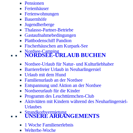
Pensionen
Ferienhäuser
Ferienwohnungen
Bauernhöfe
Jugendherberge
Thalasso-Partner-Betriebe
Gastaufnahmebedingungen
Plattbodenschiff Pandion
Fischerhäuschen am Kurpark-See
Nordsee-Camping
NORDSEE-URLAUB BUCHEN
Nordsee-Urlaub für Natur- und Kulturliebhaber
Barrierefreier Urlaub in Neuharlingersiel
Urlaub mit dem Hund
Familienurlaub an der Nordsee
Entspannung und Aktion an der Nordsee
Nordseeurlaub für die Kinder
Programm des Leuchttürmchen-Club
Aktivitäten mit Kindern während des Neuharlingersiel-
Urlaubes
Strandkorbvermietung
UNSERE ARRANGEMENTS
1 Woche Familienerlebnis
Welterbe-Woche