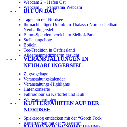
Webcam 2 – Hafen Ost
Webcam 3 – Panorama-Webcam
DIT UN DAT
Tagen an der Nordsee
Ihr nachhaltiger Urlaub im Thalasso-Nordseeheilbad
Neuharlingersiel
Baum-Spenden bereichern Sielhof-Park
Stellenangebote
Boßeln
Tee-Tradition in Ostfriesland
Allgemeinmediziner/in gesucht
VERANSTALTUNGEN IN
NEUHARLINGERSIEL
Zugvogeltage
Veranstaltungskalender
Veranstaltungs-Highlights
Hafenkonzerte
Fahrradtour zu Kartoffel und Kuh
Wattwanderungen
KUTTERFAHRTEN AUF DER
NORDSEE
Spiekeroog entdecken mit der “Gorch Fock”
Kutterfahrten mit der “Seestern”
0 EURO-SOUVENIRSCHEINE