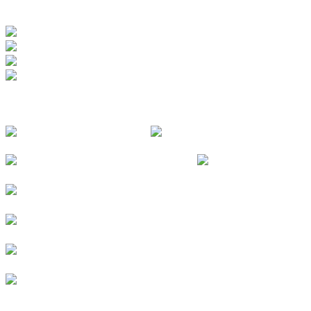
ZERTIFIZIERUNGEN
FOLGE UNS
© 2026
Kurverein Neuharlingersiel e.V.
|
Impressum
|
Datenschutz
|