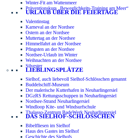
Winter-Fit am Wattenmeer
Präventionskurs „Beweglichkeits-Training am Meer“
URLAUB ÜBER DIE FEIERTAGE
Valentinstag
Karneval an der Nordsee
Ostern an der Nordsee
Muttertag an der Nordsee
Himmelfahrt an der Nordsee
Pfingsten an der Nordsee
Nordsee-Urlaub im Winter
Weihnachten an der Nordsee
Silvester
LIEBLINGSPLÄTZE
Sielhof, auch liebevoll Sielhof-Schlösschen genannt
Buddelschiff-Museum
Der malerische Kutterhafen in Neuharlingersiel
DGzRS Rettungsschuppen in Neuharlingersiel
Nordsee-Strand Neuharlingersiel
Windloop Kite- und Windsurfschule
Thalasso-Zentrum BadeWerk Neuharlingersiel
DAS SIELHOF-SCHLÖSSCHEN
Bibelfliesen im Sielhof
Haus des Gastes im Sielhof
Geschichte des Sielhofs