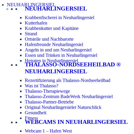
NEUHARLINGERSIEL
NEUHARLINGERSIEL
Krabbenfischerei in Neuharlingersiel
Kutterhafen
Krabbenkutter und Kapitäne
Strand
Ortsteile und Nachbarorte
Hafenfreunde Neuharlingersiel
Angeln in und um Neuharlingersiel
Essen und Trinken in Neuharlingersiel
Heiraten in Neuharlingersiel
THALASSO-NORDSEEHEILBAD ®
NEUHARLINGERSIEL
Rezertifizierung als Thalasso-Nordseeheilbad
Was ist Thalasso?
Thalasso-Therapiewege
Thalasso-Zentrum BadeWerk Neuharlingersiel
Thalasso-Partner-Betriebe
Original Neuharlingersieler Naturschlick
Gesundheit
Fitness
WEBCAMS IN NEUHARLINGERSIEL
Webcam 1 – Hafen West