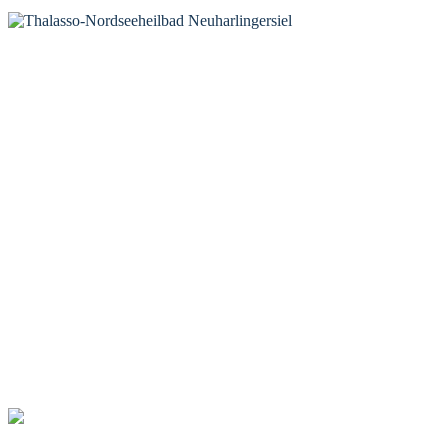
KONTAKT
Tourist-Information Neuharlingersiel
Öffnungszeiten Tourist-Information
Öffnungszeiten Haus des Gastes
Öffnungszeiten Leuchttürmchen-Club
Nordsee-Camping Neuharlingersiel
INFORMATIONEN
Veranstaltungskalender
Prospektbestellung
Newsletter
Wochen-News
Webcams
UNTERKÜNFTE
Hotels
Pensionen
Ferienwohnungen
Ferienhäuser
Bauernhöfe
Jugendherberge
BADEWERK