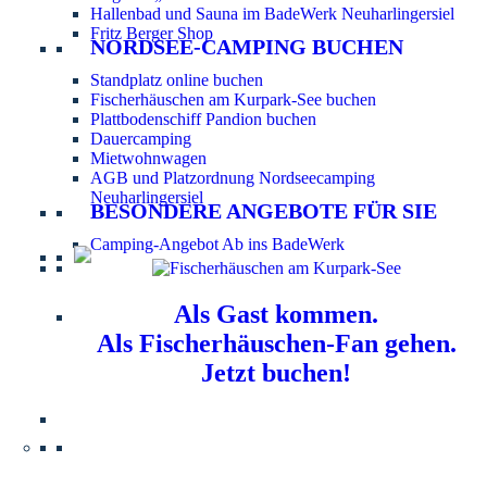
Hallenbad und Sauna im BadeWerk Neuharlingersiel
Fritz Berger Shop
NORDSEE-CAMPING BUCHEN
Standplatz online buchen
Fischerhäuschen am Kurpark-See buchen
Plattbodenschiff Pandion buchen
Dauercamping
Mietwohnwagen
AGB und Platzordnung Nordseecamping
Neuharlingersiel
BESONDERE ANGEBOTE FÜR SIE
Camping-Angebot Ab ins BadeWerk
Als Gast kommen.
Als Fischerhäuschen-Fan gehen.
Jetzt buchen!
Information für Hundebesitzer:
Der Nordsee-
Campingplatz Neuharlingersiel ist ein hundefreier Platz.