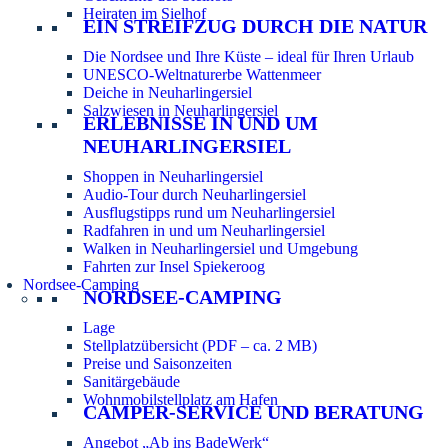
Heiraten im Sielhof
EIN STREIFZUG DURCH DIE NATUR
Die Nordsee und Ihre Küste – ideal für Ihren Urlaub
UNESCO-Weltnaturerbe Wattenmeer
Deiche in Neuharlingersiel
Salzwiesen in Neuharlingersiel
ERLEBNISSE IN UND UM
NEUHARLINGERSIEL
Shoppen in Neuharlingersiel
Audio-Tour durch Neuharlingersiel
Ausflugstipps rund um Neuharlingersiel
Radfahren in und um Neuharlingersiel
Walken in Neuharlingersiel und Umgebung
Fahrten zur Insel Spiekeroog
Nordsee-Camping
NORDSEE-CAMPING
Lage
Stellplatzübersicht (PDF – ca. 2 MB)
Preise und Saisonzeiten
Sanitärgebäude
Wohnmobilstellplatz am Hafen
CAMPER-SERVICE UND BERATUNG
Angebot „Ab ins BadeWerk“