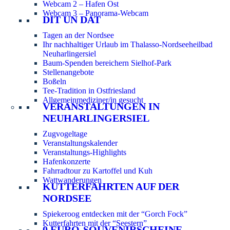
Webcam 2 – Hafen Ost
Webcam 3 – Panorama-Webcam
DIT UN DAT
Tagen an der Nordsee
Ihr nachhaltiger Urlaub im Thalasso-Nordseeheilbad
Neuharlingersiel
Baum-Spenden bereichern Sielhof-Park
Stellenangebote
Boßeln
Tee-Tradition in Ostfriesland
Allgemeinmediziner/in gesucht
VERANSTALTUNGEN IN
NEUHARLINGERSIEL
Zugvogeltage
Veranstaltungskalender
Veranstaltungs-Highlights
Hafenkonzerte
Fahrradtour zu Kartoffel und Kuh
Wattwanderungen
KUTTERFAHRTEN AUF DER
NORDSEE
Spiekeroog entdecken mit der “Gorch Fock”
Kutterfahrten mit der “Seestern”
0 EURO-SOUVENIRSCHEINE