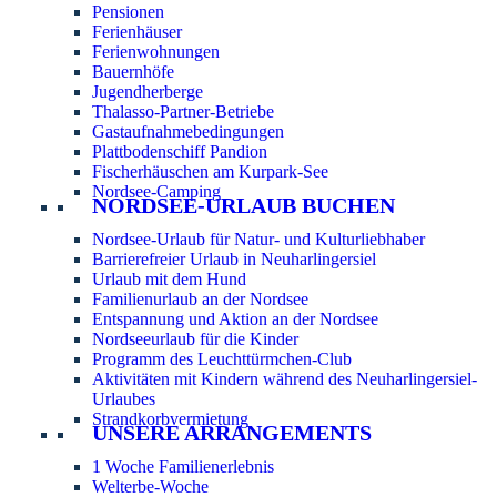
Pensionen
Ferienhäuser
Ferienwohnungen
Bauernhöfe
Jugendherberge
Thalasso-Partner-Betriebe
Gastaufnahmebedingungen
Plattbodenschiff Pandion
Fischerhäuschen am Kurpark-See
Nordsee-Camping
NORDSEE-URLAUB BUCHEN
Nordsee-Urlaub für Natur- und Kulturliebhaber
Barrierefreier Urlaub in Neuharlingersiel
Urlaub mit dem Hund
Familienurlaub an der Nordsee
Entspannung und Aktion an der Nordsee
Nordseeurlaub für die Kinder
Programm des Leuchttürmchen-Club
Aktivitäten mit Kindern während des Neuharlingersiel-
Urlaubes
Strandkorbvermietung
UNSERE ARRANGEMENTS
1 Woche Familienerlebnis
Welterbe-Woche