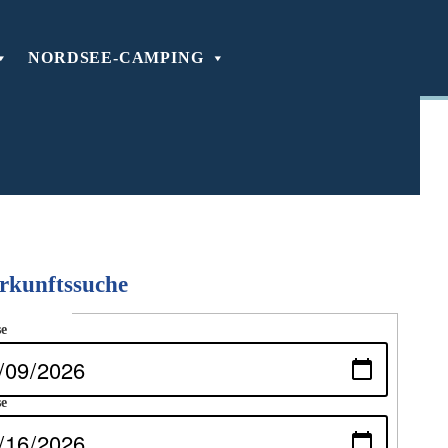
NORDSEE-CAMPING
rkunftssuche
nformationen
se
se