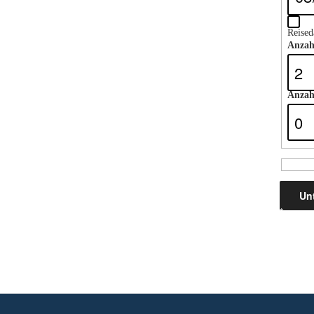
Reise
Anzah
Anzah
*
Ergebni