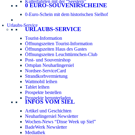
Kutterfahrten mit der “Seestern”
0 EURO-SOUVENIRSCHEINE
0-Euro-Schein mit dem historischen Sielhof
Urlaubs-Service
URLAUBS-SERVICE
Tourist-Information
Öffnungszeiten Tourist-Information
Öffnungszeiten Haus des Gastes
Öffnungszeiten Leuchttürmchen-Club
Post- und Souvenirshop
Ortsplan Neuharlingersiel
Nordsee-ServiceCard
Strandkorbvermietung
Wattmobil leihen
Tablet leihen
Prospekte bestellen
Prospekte herunterladen
INFOS VOM SIEL
Artikel und Geschichten
Neuharlingersiel Newsletter
Wochen-News “Disse Week up Siel”
BadeWerk Newsletter
Mediathek