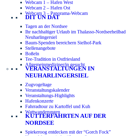
Webcam 1 – Hafen West
Webcam 2 – Hafen Ost
Webcam 3 – Panorama-Webcam
DIT UN DAT
Tagen an der Nordsee
Ihr nachhaltiger Urlaub im Thalasso-Nordseeheilbad
Neuharlingersiel
Baum-Spenden bereichern Sielhof-Park
Stellenangebote
Boßeln
Tee-Tradition in Ostfriesland
Allgemeinmediziner/in gesucht
VERANSTALTUNGEN IN
NEUHARLINGERSIEL
Zugvogeltage
Veranstaltungskalender
Veranstaltungs-Highlights
Hafenkonzerte
Fahrradtour zu Kartoffel und Kuh
Wattwanderungen
KUTTERFAHRTEN AUF DER
NORDSEE
Spiekeroog entdecken mit der “Gorch Fock”