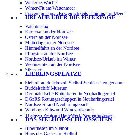
Welterbe-Woche
Winter-Fit am Wattenmeer
Präventionskurs „Beweglichkeits-Training am Meer“
URLAUB ÜBER DIE FEIERTAGE
Valentinstag
Karneval an der Nordsee
Ostern an der Nordsee
Muttertag an der Nordsee
Himmelfahrt an der Nordsee
Pfingsten an der Nordsee
Nordsee-Urlaub im Winter
Weihnachten an der Nordsee
Silvester
LIEBLINGSPLÄTZE
Sielhof, auch liebevoll Sielhof-Schlösschen genannt
Buddelschiff-Museum
Der malerische Kutterhafen in Neuharlingersiel
DGzRS Rettungsschuppen in Neuharlingersiel
Nordsee-Strand Neuharlingersiel
Windloop Kite- und Windsurfschule
Thalasso-Zentrum BadeWerk Neuharlingersiel
DAS SIELHOF-SCHLÖSSCHEN
Bibelfliesen im Sielhof
Haus des Gastes im Sielhof