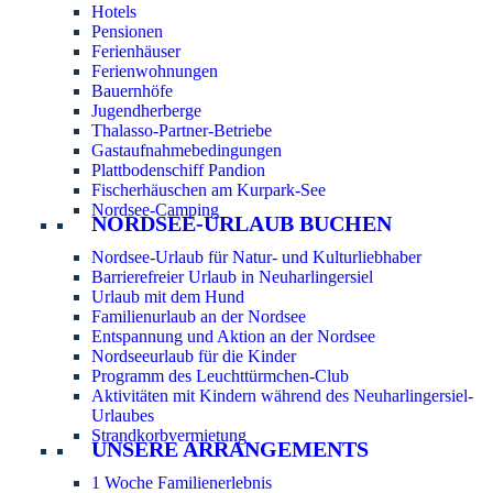
Hotels
Pensionen
Ferienhäuser
Ferienwohnungen
Bauernhöfe
Jugendherberge
Thalasso-Partner-Betriebe
Gastaufnahmebedingungen
Plattbodenschiff Pandion
Fischerhäuschen am Kurpark-See
Nordsee-Camping
NORDSEE-URLAUB BUCHEN
Nordsee-Urlaub für Natur- und Kulturliebhaber
Barrierefreier Urlaub in Neuharlingersiel
Urlaub mit dem Hund
Familienurlaub an der Nordsee
Entspannung und Aktion an der Nordsee
Nordseeurlaub für die Kinder
Programm des Leuchttürmchen-Club
Aktivitäten mit Kindern während des Neuharlingersiel-
Urlaubes
Strandkorbvermietung
UNSERE ARRANGEMENTS
1 Woche Familienerlebnis