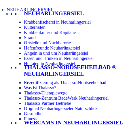
NEUHARLINGERSIEL
NEUHARLINGERSIEL
Krabbenfischerei in Neuharlingersiel
Kutterhafen
Krabbenkutter und Kapitäne
Strand
Ortsteile und Nachbarorte
Hafenfreunde Neuharlingersiel
Angeln in und um Neuharlingersiel
Essen und Trinken in Neuharlingersiel
Heiraten in Neuharlingersiel
THALASSO-NORDSEEHEILBAD ®
NEUHARLINGERSIEL
Rezertifizierung als Thalasso-Nordseeheilbad
Was ist Thalasso?
Thalasso-Therapiewege
Thalasso-Zentrum BadeWerk Neuharlingersiel
Thalasso-Partner-Betriebe
Original Neuharlingersieler Naturschlick
Gesundheit
Fitness
WEBCAMS IN NEUHARLINGERSIEL