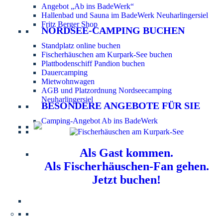
Angebot „Ab ins BadeWerk“
Hallenbad und Sauna im BadeWerk Neuharlingersiel
Fritz Berger Shop
NORDSEE-CAMPING BUCHEN
Standplatz online buchen
Fischerhäuschen am Kurpark-See buchen
Plattbodenschiff Pandion buchen
Dauercamping
Mietwohnwagen
AGB und Platzordnung Nordseecamping
Neuharlingersiel
BESONDERE ANGEBOTE FÜR SIE
Camping-Angebot Ab ins BadeWerk
Als Gast kommen.
Als Fischerhäuschen-Fan gehen.
Jetzt buchen!
Information für Hundebesitzer:
Der Nordsee-
Campingplatz Neuharlingersiel ist ein hundefreier Platz.