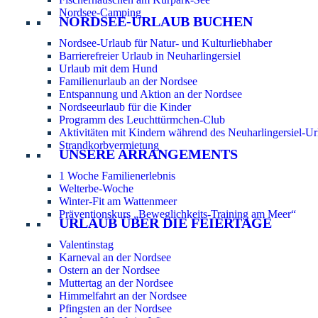
Nordsee-Camping
NORDSEE-URLAUB BUCHEN
Nordsee-Urlaub für Natur- und Kulturliebhaber
Barrierefreier Urlaub in Neuharlingersiel
Urlaub mit dem Hund
Familienurlaub an der Nordsee
Entspannung und Aktion an der Nordsee
Nordseeurlaub für die Kinder
Programm des Leuchttürmchen-Club
Aktivitäten mit Kindern während des Neuharlingersiel-Ur
Strandkorbvermietung
UNSERE ARRANGEMENTS
1 Woche Familienerlebnis
Welterbe-Woche
Winter-Fit am Wattenmeer
Präventionskurs „Beweglichkeits-Training am Meer“
URLAUB ÜBER DIE FEIERTAGE
Valentinstag
Karneval an der Nordsee
Ostern an der Nordsee
Muttertag an der Nordsee
Himmelfahrt an der Nordsee
Pfingsten an der Nordsee