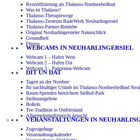
Rezertifizierung als Thalasso-Nordseeheilbad
Was ist Thalasso?
Thalasso-Therapiewege
Thalasso-Zentrum BadeWerk Neuharlingersiel
Thalasso-Partner-Betriebe
Original Neuharlingersieler Naturschlick
Gesundheit
Fitness
WEBCAMS IN NEUHARLINGERSIEL
Webcam 1 – Hafen West
Webcam 2 – Hafen Ost
Webcam 3 – Panorama-Webcam
DIT UN DAT
Tagen an der Nordsee
Ihr nachhaltiger Urlaub im Thalasso-Nordseeheilbad Neuh
Baum-Spenden bereichern Sielhof-Park
Stellenangebote
Boßeln
Tee-Tradition in Ostfriesland
Allgemeinmediziner/in gesucht
VERANSTALTUNGEN IN NEUHARLIN
Zugvogeltage
Veranstaltungskalender