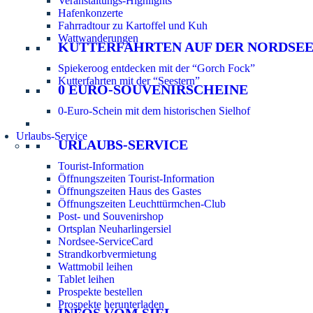
Veranstaltungs-Highlights
Hafenkonzerte
Fahrradtour zu Kartoffel und Kuh
Wattwanderungen
KUTTERFAHRTEN AUF DER NORDSE
Spiekeroog entdecken mit der “Gorch Fock”
Kutterfahrten mit der “Seestern”
0 EURO-SOUVENIRSCHEINE
0-Euro-Schein mit dem historischen Sielhof
Urlaubs-Service
URLAUBS-SERVICE
Tourist-Information
Öffnungszeiten Tourist-Information
Öffnungszeiten Haus des Gastes
Öffnungszeiten Leuchttürmchen-Club
Post- und Souvenirshop
Ortsplan Neuharlingersiel
Nordsee-ServiceCard
Strandkorbvermietung
Wattmobil leihen
Tablet leihen
Prospekte bestellen
Prospekte herunterladen
INFOS VOM SIEL