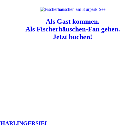
Als Gast kommen.
Als Fischerhäuschen-Fan gehen.
Jetzt buchen!
n für Hundebesitzer:
Der Nordsee-Campingplatz Neuharlingersiel ist e
UHARLINGERSIEL