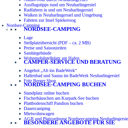
Ausflugstipps rund um Neuharlingersiel
Radfahren in und um Neuharlingersiel
Walken in Neuharlingersiel und Umgebung
Fahrten zur Insel Spiekeroog
Nordsee-Camping
NORDSEE-CAMPING
Lage
Stellplatzübersicht (PDF – ca. 2 MB)
Preise und Saisonzeiten
Sanitärgebäude
Wohnmobilstellplatz am Hafen
CAMPER-SERVICE UND BERATUNG
Angebot „Ab ins BadeWerk“
Hallenbad und Sauna im BadeWerk Neuharlingersiel
Fritz Berger Shop
NORDSEE-CAMPING BUCHEN
Standplatz online buchen
Fischerhäuschen am Kurpark-See buchen
Plattbodenschiff Pandion buchen
Dauercamping
Mietwohnwagen
AGB und Platzordnung Nordseecamping Neuharlingersie
BESONDERE ANGEBOTE FÜR SIE