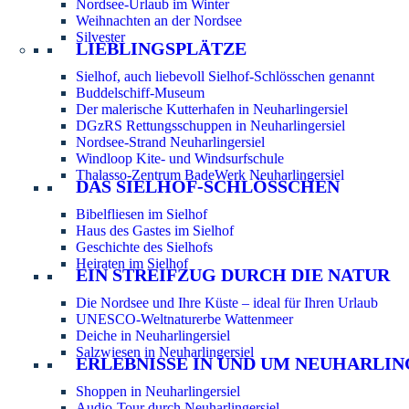
Nordsee-Urlaub im Winter
Weihnachten an der Nordsee
Silvester
LIEBLINGSPLÄTZE
Sielhof, auch liebevoll Sielhof-Schlösschen genannt
Buddelschiff-Museum
Der malerische Kutterhafen in Neuharlingersiel
DGzRS Rettungsschuppen in Neuharlingersiel
Nordsee-Strand Neuharlingersiel
Windloop Kite- und Windsurfschule
Thalasso-Zentrum BadeWerk Neuharlingersiel
DAS SIELHOF-SCHLÖSSCHEN
Bibelfliesen im Sielhof
Haus des Gastes im Sielhof
Geschichte des Sielhofs
Heiraten im Sielhof
EIN STREIFZUG DURCH DIE NATUR
Die Nordsee und Ihre Küste – ideal für Ihren Urlaub
UNESCO-Weltnaturerbe Wattenmeer
Deiche in Neuharlingersiel
Salzwiesen in Neuharlingersiel
ERLEBNISSE IN UND UM NEUHARLIN
Shoppen in Neuharlingersiel
Audio-Tour durch Neuharlingersiel