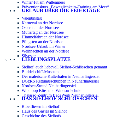
Winter-Fit am Wattenmeer
Präventionskurs „Beweglichkeits-Training am Meer“
URLAUB ÜBER DIE FEIERTAGE
Valentinstag
Karneval an der Nordsee
Ostern an der Nordsee
Muttertag an der Nordsee
Himmelfahrt an der Nordsee
Pfingsten an der Nordsee
Nordsee-Urlaub im Winter
Weihnachten an der Nordsee
Silvester
LIEBLINGSPLÄTZE
Sielhof, auch liebevoll Sielhof-Schlösschen genannt
Buddelschiff-Museum
Der malerische Kutterhafen in Neuharlingersiel
DGzRS Rettungsschuppen in Neuharlingersiel
Nordsee-Strand Neuharlingersiel
Windloop Kite- und Windsurfschule
Thalasso-Zentrum BadeWerk Neuharlingersiel
DAS SIELHOF-SCHLÖSSCHEN
Bibelfliesen im Sielhof
Haus des Gastes im Sielhof
Geschichte des Sielhofs