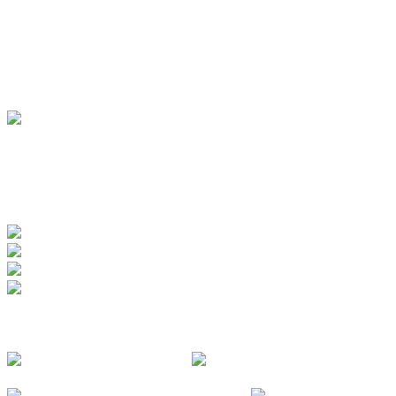
Hotels
Pensionen
Ferienwohnungen
Ferienhäuser
Bauernhöfe
Jugendherberge
BADEWERK
www.badewerk.de
ZERTIFIZIERUNGEN
FOLGE UNS