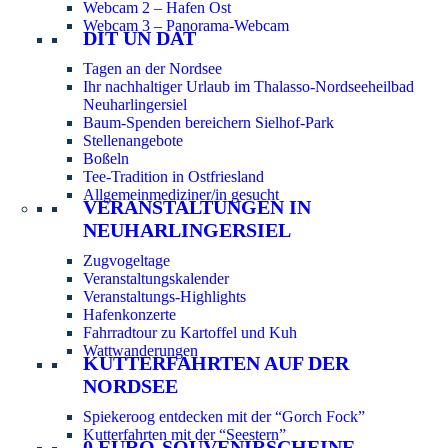
Webcam 2 – Hafen Ost
Webcam 3 – Panorama-Webcam
DIT UN DAT
Tagen an der Nordsee
Ihr nachhaltiger Urlaub im Thalasso-Nordseeheilbad
Neuharlingersiel
Baum-Spenden bereichern Sielhof-Park
Stellenangebote
Boßeln
Tee-Tradition in Ostfriesland
Allgemeinmediziner/in gesucht
VERANSTALTUNGEN IN
NEUHARLINGERSIEL
Zugvogeltage
Veranstaltungskalender
Veranstaltungs-Highlights
Hafenkonzerte
Fahrradtour zu Kartoffel und Kuh
Wattwanderungen
KUTTERFAHRTEN AUF DER
NORDSEE
Spiekeroog entdecken mit der “Gorch Fock”
Kutterfahrten mit der “Seestern”
0 EURO-SOUVENIRSCHEINE