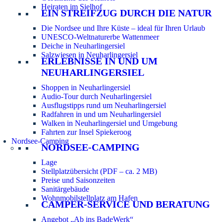
Heiraten im Sielhof
EIN STREIFZUG DURCH DIE NATUR
Die Nordsee und Ihre Küste – ideal für Ihren Urlaub
UNESCO-Weltnaturerbe Wattenmeer
Deiche in Neuharlingersiel
Salzwiesen in Neuharlingersiel
ERLEBNISSE IN UND UM
NEUHARLINGERSIEL
Shoppen in Neuharlingersiel
Audio-Tour durch Neuharlingersiel
Ausflugstipps rund um Neuharlingersiel
Radfahren in und um Neuharlingersiel
Walken in Neuharlingersiel und Umgebung
Fahrten zur Insel Spiekeroog
Nordsee-Camping
NORDSEE-CAMPING
Lage
Stellplatzübersicht (PDF – ca. 2 MB)
Preise und Saisonzeiten
Sanitärgebäude
Wohnmobilstellplatz am Hafen
CAMPER-SERVICE UND BERATUNG
Angebot „Ab ins BadeWerk“