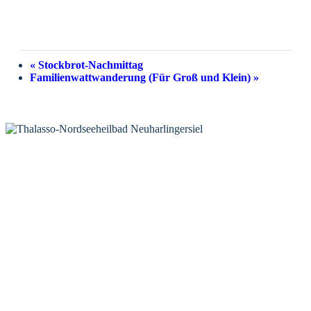
«
Stockbrot-Nachmittag
Familienwattwanderung (Für Groß und Klein)
»
KONTAKT
Tourist-Information Neuharlingersiel
Öffnungszeiten Tourist-Information
Öffnungszeiten Haus des Gastes
Öffnungszeiten Leuchttürmchen-Club
Nordsee-Camping Neuharlingersiel
INFORMATIONEN
Veranstaltungskalender
Prospektbestellung
Newsletter
Wochen-News
Webcams
UNTERKÜNFTE