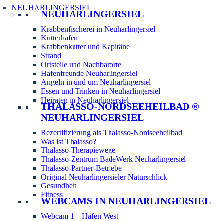
NEUHARLINGERSIEL
NEUHARLINGERSIEL
Krabbenfischerei in Neuharlingersiel
Kutterhafen
Krabbenkutter und Kapitäne
Strand
Ortsteile und Nachbarorte
Hafenfreunde Neuharlingersiel
Angeln in und um Neuharlingersiel
Essen und Trinken in Neuharlingersiel
Heiraten in Neuharlingersiel
THALASSO-NORDSEEHEILBAD ®
NEUHARLINGERSIEL
Rezertifizierung als Thalasso-Nordseeheilbad
Was ist Thalasso?
Thalasso-Therapiewege
Thalasso-Zentrum BadeWerk Neuharlingersiel
Thalasso-Partner-Betriebe
Original Neuharlingersieler Naturschlick
Gesundheit
Fitness
WEBCAMS IN NEUHARLINGERSIEL
Webcam 1 – Hafen West