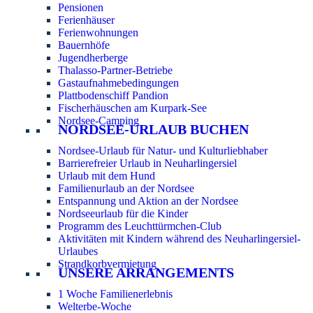
Pensionen
Ferienhäuser
Ferienwohnungen
Bauernhöfe
Jugendherberge
Thalasso-Partner-Betriebe
Gastaufnahmebedingungen
Plattbodenschiff Pandion
Fischerhäuschen am Kurpark-See
Nordsee-Camping
NORDSEE-URLAUB BUCHEN
Nordsee-Urlaub für Natur- und Kulturliebhaber
Barrierefreier Urlaub in Neuharlingersiel
Urlaub mit dem Hund
Familienurlaub an der Nordsee
Entspannung und Aktion an der Nordsee
Nordseeurlaub für die Kinder
Programm des Leuchttürmchen-Club
Aktivitäten mit Kindern während des Neuharlingersiel-
Urlaubes
Strandkorbvermietung
UNSERE ARRANGEMENTS
1 Woche Familienerlebnis
Welterbe-Woche