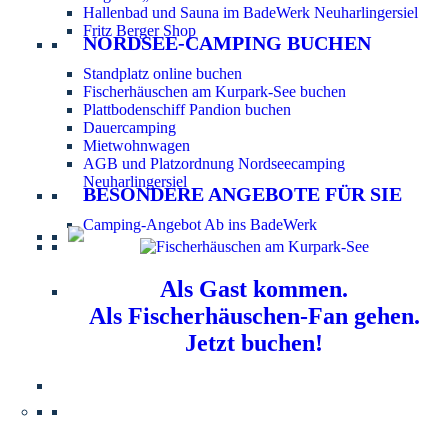
Hallenbad und Sauna im BadeWerk Neuharlingersiel
Fritz Berger Shop
NORDSEE-CAMPING BUCHEN
Standplatz online buchen
Fischerhäuschen am Kurpark-See buchen
Plattbodenschiff Pandion buchen
Dauercamping
Mietwohnwagen
AGB und Platzordnung Nordseecamping
Neuharlingersiel
BESONDERE ANGEBOTE FÜR SIE
Camping-Angebot Ab ins BadeWerk
Als Gast kommen.
Als Fischerhäuschen-Fan gehen.
Jetzt buchen!
Information für Hundebesitzer:
Der Nordsee-
Campingplatz Neuharlingersiel ist ein hundefreier Platz.