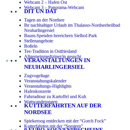
Webcam 2 – Hafen Ost
Webcam 3 – Panorama-Webcam
DIT UN DAT
Tagen an der Nordsee
Ihr nachhaltiger Urlaub im Thalasso-Nordseeheilbad
Neuharlingersiel
Baum-Spenden bereichern Sielhof-Park
Stellenangebote
Boßeln
Tee-Tradition in Ostfriesland
Allgemeinmediziner/in gesucht
VERANSTALTUNGEN IN
NEUHARLINGERSIEL
Zugvogeltage
Veranstaltungskalender
Veranstaltungs-Highlights
Hafenkonzerte
Fahrradtour zu Kartoffel und Kuh
Wattwanderungen
KUTTERFAHRTEN AUF DER
NORDSEE
Spiekeroog entdecken mit der “Gorch Fock”
Kutterfahrten mit der “Seestern”
0 EURO-SOUVENIRSCHEINE