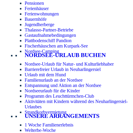
Pensionen
Ferienhäuser
Ferienwohnungen
Bauernhöfe
Jugendherberge
Thalasso-Partner-Betriebe
Gastaufnahmebedingungen
Plattbodenschiff Pandion
Fischerhäuschen am Kurpark-See
Nordsee-Camping
NORDSEE-URLAUB BUCHEN
Nordsee-Urlaub für Natur- und Kulturliebhaber
Barrierefreier Urlaub in Neuharlingersiel
Urlaub mit dem Hund
Familienurlaub an der Nordsee
Entspannung und Aktion an der Nordsee
Nordseeurlaub für die Kinder
Programm des Leuchttürmchen-Club
Aktivitäten mit Kindern während des Neuharlingersiel-
Urlaubes
Strandkorbvermietung
UNSERE ARRANGEMENTS
1 Woche Familienerlebnis
Welterbe-Woche