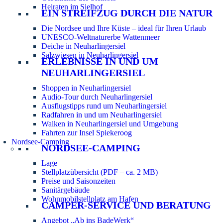
Heiraten im Sielhof
EIN STREIFZUG DURCH DIE NATUR
Die Nordsee und Ihre Küste – ideal für Ihren Urlaub
UNESCO-Weltnaturerbe Wattenmeer
Deiche in Neuharlingersiel
Salzwiesen in Neuharlingersiel
ERLEBNISSE IN UND UM
NEUHARLINGERSIEL
Shoppen in Neuharlingersiel
Audio-Tour durch Neuharlingersiel
Ausflugstipps rund um Neuharlingersiel
Radfahren in und um Neuharlingersiel
Walken in Neuharlingersiel und Umgebung
Fahrten zur Insel Spiekeroog
Nordsee-Camping
NORDSEE-CAMPING
Lage
Stellplatzübersicht (PDF – ca. 2 MB)
Preise und Saisonzeiten
Sanitärgebäude
Wohnmobilstellplatz am Hafen
CAMPER-SERVICE UND BERATUNG
Angebot „Ab ins BadeWerk“