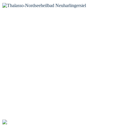
KONTAKT
Tourist-Information Neuharlingersiel
Öffnungszeiten Tourist-Information
Öffnungszeiten Haus des Gastes
Öffnungszeiten Leuchttürmchen-Club
Nordsee-Camping Neuharlingersiel
INFORMATIONEN
Veranstaltungskalender
Prospektbestellung
Newsletter
Wochen-News
Webcams
UNTERKÜNFTE
Hotels
Pensionen
Ferienwohnungen
Ferienhäuser
Bauernhöfe
Jugendherberge
BADEWERK