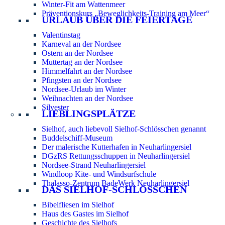
Winter-Fit am Wattenmeer
Präventionskurs „Beweglichkeits-Training am Meer“
URLAUB ÜBER DIE FEIERTAGE
Valentinstag
Karneval an der Nordsee
Ostern an der Nordsee
Muttertag an der Nordsee
Himmelfahrt an der Nordsee
Pfingsten an der Nordsee
Nordsee-Urlaub im Winter
Weihnachten an der Nordsee
Silvester
LIEBLINGSPLÄTZE
Sielhof, auch liebevoll Sielhof-Schlösschen genannt
Buddelschiff-Museum
Der malerische Kutterhafen in Neuharlingersiel
DGzRS Rettungsschuppen in Neuharlingersiel
Nordsee-Strand Neuharlingersiel
Windloop Kite- und Windsurfschule
Thalasso-Zentrum BadeWerk Neuharlingersiel
DAS SIELHOF-SCHLÖSSCHEN
Bibelfliesen im Sielhof
Haus des Gastes im Sielhof
Geschichte des Sielhofs