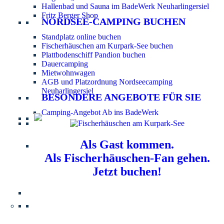
Hallenbad und Sauna im BadeWerk Neuharlingersiel
Fritz Berger Shop
NORDSEE-CAMPING BUCHEN
Standplatz online buchen
Fischerhäuschen am Kurpark-See buchen
Plattbodenschiff Pandion buchen
Dauercamping
Mietwohnwagen
AGB und Platzordnung Nordseecamping
Neuharlingersiel
BESONDERE ANGEBOTE FÜR SIE
Camping-Angebot Ab ins BadeWerk
Als Gast kommen.
Als Fischerhäuschen-Fan gehen.
Jetzt buchen!
Information für Hundebesitzer:
Der Nordsee-
Campingplatz Neuharlingersiel ist ein hundefreier Platz.