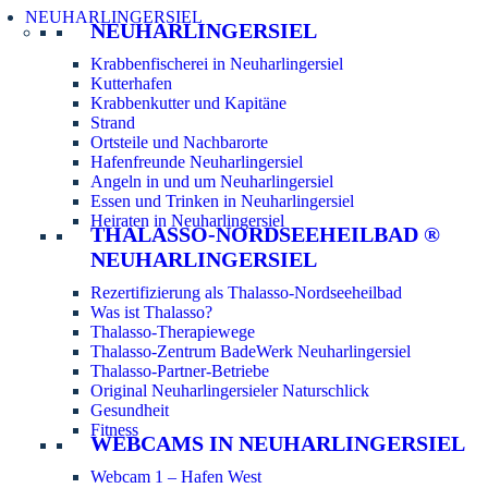
NEUHARLINGERSIEL
NEUHARLINGERSIEL
Krabbenfischerei in Neuharlingersiel
Kutterhafen
Krabbenkutter und Kapitäne
Strand
Ortsteile und Nachbarorte
Hafenfreunde Neuharlingersiel
Angeln in und um Neuharlingersiel
Essen und Trinken in Neuharlingersiel
Heiraten in Neuharlingersiel
THALASSO-NORDSEEHEILBAD ®
NEUHARLINGERSIEL
Rezertifizierung als Thalasso-Nordseeheilbad
Was ist Thalasso?
Thalasso-Therapiewege
Thalasso-Zentrum BadeWerk Neuharlingersiel
Thalasso-Partner-Betriebe
Original Neuharlingersieler Naturschlick
Gesundheit
Fitness
WEBCAMS IN NEUHARLINGERSIEL
Webcam 1 – Hafen West