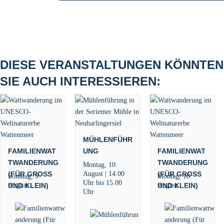
DIESE VERANSTALTUNGEN KÖNNTEN
SIE AUCH INTERESSIEREN:
MÜHLENFÜHR
FAMILIENWAT
UNG
FAMILIENWAT
TWANDERUNG
TWANDERUNG
Montag, 10.
August | 14.00
(FÜR GROSS U
(FÜR GROSS U
Sonntag, 9.
Montag, 10.
Uhr
bis
15.00
August
August
ND KLEIN)
ND KLEIN)
Uhr