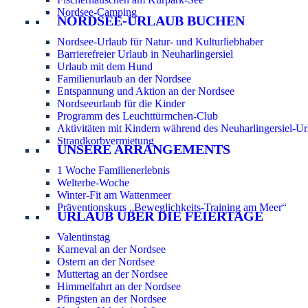
Nordsee-Camping
NORDSEE-URLAUB BUCHEN
Nordsee-Urlaub für Natur- und Kulturliebhaber
Barrierefreier Urlaub in Neuharlingersiel
Urlaub mit dem Hund
Familienurlaub an der Nordsee
Entspannung und Aktion an der Nordsee
Nordseeurlaub für die Kinder
Programm des Leuchttürmchen-Club
Aktivitäten mit Kindern während des Neuharlingersiel-Ur
Strandkorbvermietung
UNSERE ARRANGEMENTS
1 Woche Familienerlebnis
Welterbe-Woche
Winter-Fit am Wattenmeer
Präventionskurs „Beweglichkeits-Training am Meer“
URLAUB ÜBER DIE FEIERTAGE
Valentinstag
Karneval an der Nordsee
Ostern an der Nordsee
Muttertag an der Nordsee
Himmelfahrt an der Nordsee
Pfingsten an der Nordsee