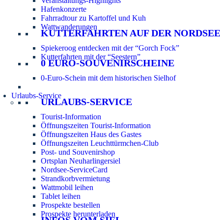
Veranstaltungs-Highlights
Hafenkonzerte
Fahrradtour zu Kartoffel und Kuh
Wattwanderungen
KUTTERFAHRTEN AUF DER NORDSE
Spiekeroog entdecken mit der “Gorch Fock”
Kutterfahrten mit der “Seestern”
0 EURO-SOUVENIRSCHEINE
0-Euro-Schein mit dem historischen Sielhof
Urlaubs-Service
URLAUBS-SERVICE
Tourist-Information
Öffnungszeiten Tourist-Information
Öffnungszeiten Haus des Gastes
Öffnungszeiten Leuchttürmchen-Club
Post- und Souvenirshop
Ortsplan Neuharlingersiel
Nordsee-ServiceCard
Strandkorbvermietung
Wattmobil leihen
Tablet leihen
Prospekte bestellen
Prospekte herunterladen
INFOS VOM SIEL