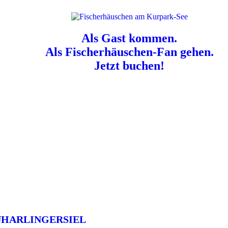
Als Gast kommen.
Als Fischerhäuschen-Fan gehen.
Jetzt buchen!
n für Hundebesitzer:
Der Nordsee-Campingplatz Neuharlingersiel ist e
UHARLINGERSIEL