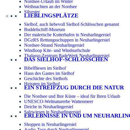
Nordsee-Urlaub im Winter
Weihnachten an der Nordsee
Silvester
LIEBLINGSPLÄTZE
Sielhof, auch liebevoll Sielhof-Schlösschen genannt
Buddelschiff-Museum
Der malerische Kutterhafen in Neuharlingersiel
DGzRS Rettungsschuppen in Neuharlingersiel
Nordsee-Strand Neuharlingersiel
Windloop Kite- und Windsurfschule
Thalasso-Zentrum BadeWerk Neuharlingersiel
DAS SIELHOF-SCHLÖSSCHEN
Bibelfliesen im Sielhof
Haus des Gastes im Sielhof
Geschichte des Sielhofs
Heiraten im Sielhof
EIN STREIFZUG DURCH DIE NATUR
Die Nordsee und Ihre Küste – ideal für Ihren Urlaub
UNESCO-Weltnaturerbe Wattenmeer
Deiche in Neuharlingersiel
Salzwiesen in Neuharlingersiel
ERLEBNISSE IN UND UM NEUHARLIN
Shoppen in Neuharlingersiel
Audio-Tour durch Neuharlingersiel