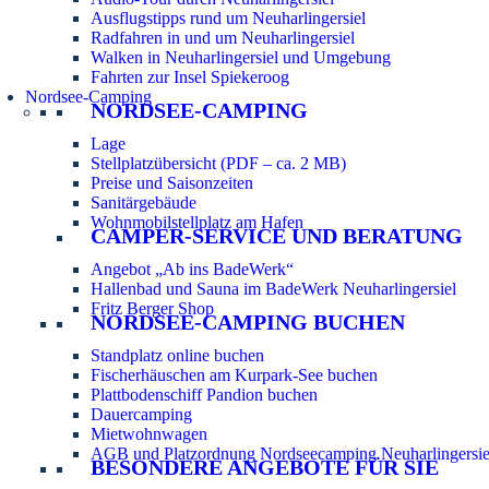
Ausflugstipps rund um Neuharlingersiel
Radfahren in und um Neuharlingersiel
Walken in Neuharlingersiel und Umgebung
Fahrten zur Insel Spiekeroog
Nordsee-Camping
NORDSEE-CAMPING
Lage
Stellplatzübersicht (PDF – ca. 2 MB)
Preise und Saisonzeiten
Sanitärgebäude
Wohnmobilstellplatz am Hafen
CAMPER-SERVICE UND BERATUNG
Angebot „Ab ins BadeWerk“
Hallenbad und Sauna im BadeWerk Neuharlingersiel
Fritz Berger Shop
NORDSEE-CAMPING BUCHEN
Standplatz online buchen
Fischerhäuschen am Kurpark-See buchen
Plattbodenschiff Pandion buchen
Dauercamping
Mietwohnwagen
AGB und Platzordnung Nordseecamping Neuharlingersie
BESONDERE ANGEBOTE FÜR SIE