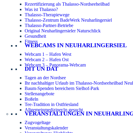
Rezertifizierung als Thalasso-Nordseeheilbad
Was ist Thalasso?
Thalasso-Therapiewege
Thalasso-Zentrum BadeWerk Neuharlingersiel
Thalasso-Partner-Betriebe
Original Neuharlingersieler Naturschlick
Gesundheit
Fitness
WEBCAMS IN NEUHARLINGERSIEL
Webcam 1 – Hafen West
Webcam 2 – Hafen Ost
Webcam 3 – Panorama-Webcam
DIT UN DAT
Tagen an der Nordsee
Ihr nachhaltiger Urlaub im Thalasso-Nordseeheilbad Neuh
Baum-Spenden bereichern Sielhof-Park
Stellenangebote
Boßeln
Tee-Tradition in Ostfriesland
Allgemeinmediziner/in gesucht
VERANSTALTUNGEN IN NEUHARLIN
Zugvogeltage
Veranstaltungskalender