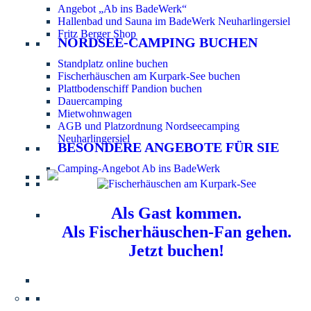
Angebot „Ab ins BadeWerk“
Hallenbad und Sauna im BadeWerk Neuharlingersiel
Fritz Berger Shop
NORDSEE-CAMPING BUCHEN
Standplatz online buchen
Fischerhäuschen am Kurpark-See buchen
Plattbodenschiff Pandion buchen
Dauercamping
Mietwohnwagen
AGB und Platzordnung Nordseecamping
Neuharlingersiel
BESONDERE ANGEBOTE FÜR SIE
Camping-Angebot Ab ins BadeWerk
Als Gast kommen.
Als Fischerhäuschen-Fan gehen.
Jetzt buchen!
Information für Hundebesitzer:
Der Nordsee-
Campingplatz Neuharlingersiel ist ein hundefreier Platz.