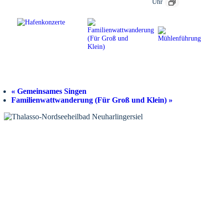
Uhr
«
Gemeinsames Singen
Familienwattwanderung (Für Groß und Klein)
»
KONTAKT
Tourist-Information Neuharlingersiel
Öffnungszeiten Tourist-Information
Öffnungszeiten Haus des Gastes
Öffnungszeiten Leuchttürmchen-Club
Nordsee-Camping Neuharlingersiel
INFORMATIONEN
Veranstaltungskalender
Prospektbestellung
Newsletter
Wochen-News