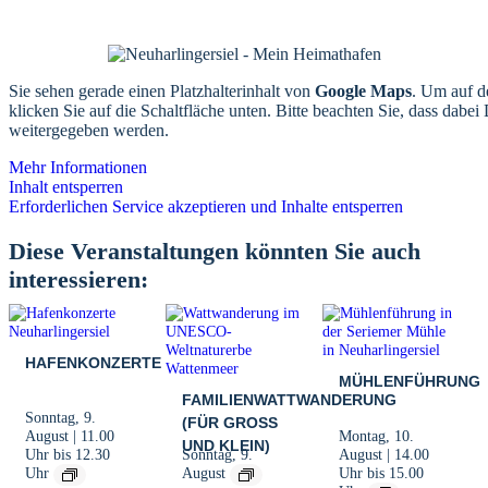
Sie sehen gerade einen Platzhalterinhalt von
Google Maps
. Um auf de
klicken Sie auf die Schaltfläche unten. Bitte beachten Sie, dass dabei 
weitergegeben werden.
Mehr Informationen
Inhalt entsperren
Erforderlichen Service akzeptieren und Inhalte entsperren
Diese Veranstaltungen könnten Sie auch
interessieren:
HAFENKONZERTE
MÜHLENFÜHRUNG
FAMILIENWATTWANDERUNG
Sonntag, 9.
(FÜR GROSS U
August | 11.00
Montag, 10.
ND KLEIN)
Uhr
bis
12.30
Sonntag, 9.
August | 14.00
Uhr
bis
15.00
Uhr
August