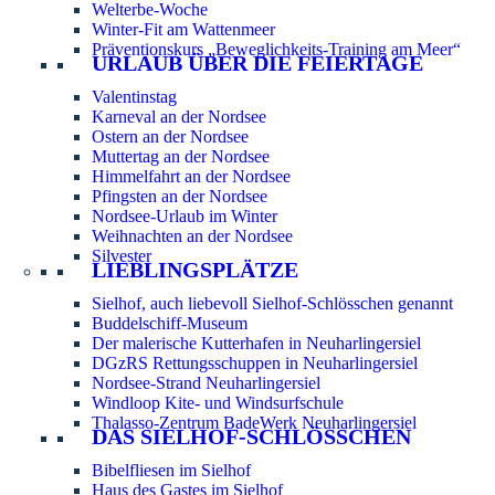
Welterbe-Woche
Winter-Fit am Wattenmeer
Präventionskurs „Beweglichkeits-Training am Meer“
URLAUB ÜBER DIE FEIERTAGE
Valentinstag
Karneval an der Nordsee
Ostern an der Nordsee
Muttertag an der Nordsee
Himmelfahrt an der Nordsee
Pfingsten an der Nordsee
Nordsee-Urlaub im Winter
Weihnachten an der Nordsee
Silvester
LIEBLINGSPLÄTZE
Sielhof, auch liebevoll Sielhof-Schlösschen genannt
Buddelschiff-Museum
Der malerische Kutterhafen in Neuharlingersiel
DGzRS Rettungsschuppen in Neuharlingersiel
Nordsee-Strand Neuharlingersiel
Windloop Kite- und Windsurfschule
Thalasso-Zentrum BadeWerk Neuharlingersiel
DAS SIELHOF-SCHLÖSSCHEN
Bibelfliesen im Sielhof
Haus des Gastes im Sielhof