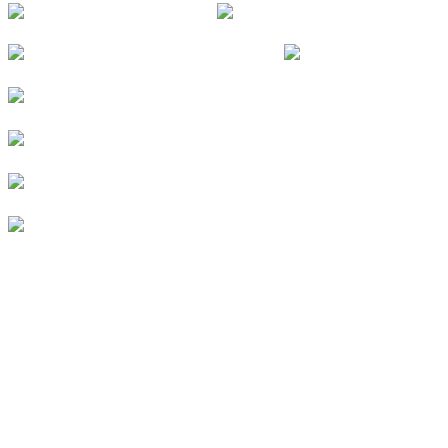
© 2026
Kurverein Neuharlingersiel e.V.
|
Impressum
|
Datenschutz
|
Erklärung zur Barrierefreiheit
|
Stellenangebote
|
Presse
|
Vermieterbereich