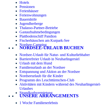
Hotels
Pensionen
Ferienhäuser
Ferienwohnungen
Bauernhöfe
Jugendherberge
Thalasso-Partner-Betriebe
Gastaufnahmebedingungen
Plattbodenschiff Pandion
Fischerhäuschen am Kurpark-See
Nordsee-Camping
NORDSEE-URLAUB BUCHEN
Nordsee-Urlaub für Natur- und Kulturliebhaber
Barrierefreier Urlaub in Neuharlingersiel
Urlaub mit dem Hund
Familienurlaub an der Nordsee
Entspannung und Aktion an der Nordsee
Nordseeurlaub für die Kinder
Programm des Leuchttürmchen-Club
Aktivitäten mit Kindern während des Neuharlingersiel-
Urlaubes
Strandkorbvermietung
UNSERE ARRANGEMENTS
1 Woche Familienerlebnis