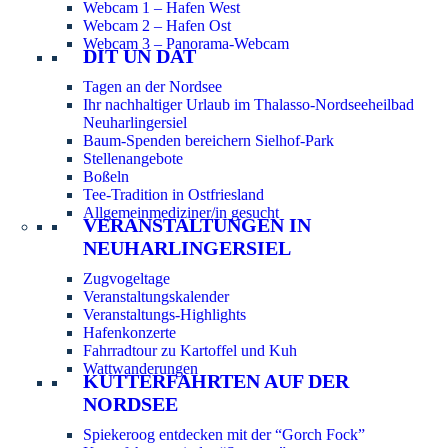
Webcam 1 – Hafen West
Webcam 2 – Hafen Ost
Webcam 3 – Panorama-Webcam
DIT UN DAT
Tagen an der Nordsee
Ihr nachhaltiger Urlaub im Thalasso-Nordseeheilbad
Neuharlingersiel
Baum-Spenden bereichern Sielhof-Park
Stellenangebote
Boßeln
Tee-Tradition in Ostfriesland
Allgemeinmediziner/in gesucht
VERANSTALTUNGEN IN
NEUHARLINGERSIEL
Zugvogeltage
Veranstaltungskalender
Veranstaltungs-Highlights
Hafenkonzerte
Fahrradtour zu Kartoffel und Kuh
Wattwanderungen
KUTTERFAHRTEN AUF DER
NORDSEE
Spiekeroog entdecken mit der “Gorch Fock”