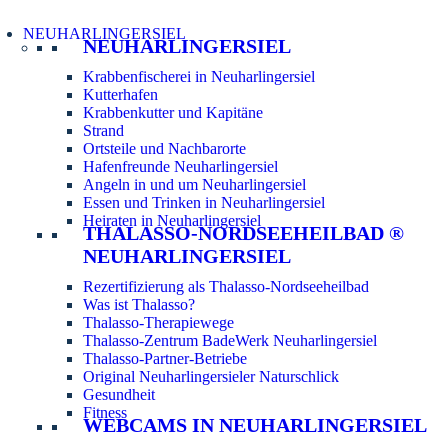
NEUHARLINGERSIEL
NEUHARLINGERSIEL
Krabbenfischerei in Neuharlingersiel
Kutterhafen
Krabbenkutter und Kapitäne
Strand
Ortsteile und Nachbarorte
Hafenfreunde Neuharlingersiel
Angeln in und um Neuharlingersiel
Essen und Trinken in Neuharlingersiel
Heiraten in Neuharlingersiel
THALASSO-NORDSEEHEILBAD ®
NEUHARLINGERSIEL
Rezertifizierung als Thalasso-Nordseeheilbad
Was ist Thalasso?
Thalasso-Therapiewege
Thalasso-Zentrum BadeWerk Neuharlingersiel
Thalasso-Partner-Betriebe
Original Neuharlingersieler Naturschlick
Gesundheit
Fitness
WEBCAMS IN NEUHARLINGERSIEL