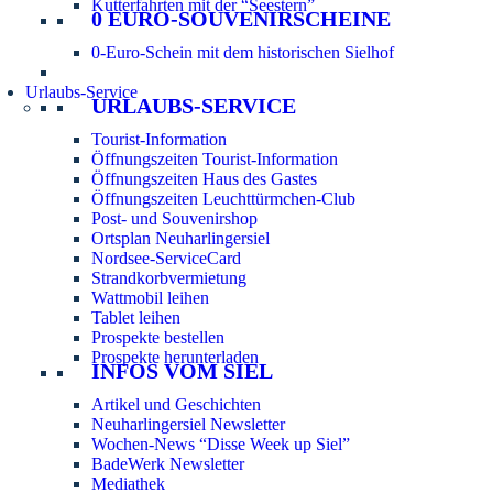
Kutterfahrten mit der “Seestern”
0 EURO-SOUVENIRSCHEINE
0-Euro-Schein mit dem historischen Sielhof
Urlaubs-Service
URLAUBS-SERVICE
Tourist-Information
Öffnungszeiten Tourist-Information
Öffnungszeiten Haus des Gastes
Öffnungszeiten Leuchttürmchen-Club
Post- und Souvenirshop
Ortsplan Neuharlingersiel
Nordsee-ServiceCard
Strandkorbvermietung
Wattmobil leihen
Tablet leihen
Prospekte bestellen
Prospekte herunterladen
INFOS VOM SIEL
Artikel und Geschichten
Neuharlingersiel Newsletter
Wochen-News “Disse Week up Siel”
BadeWerk Newsletter
Mediathek