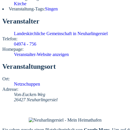
Kirche
Veranstaltung-Tags:
Singen
Veranstalter
Landeskirchliche Gemeinschaft in Neuharlingersiel
Telefon:
04974 - 756
Homepage:
Veranstalter-Website anzeigen
Veranstaltungsort
Ort:
Netzschuppen
Adresse:
Von-Eucken-Weg
26427 Neuharlingersiel
Sie sehen gerade einen Platzhalterinhalt von
Google Maps
. Um auf de