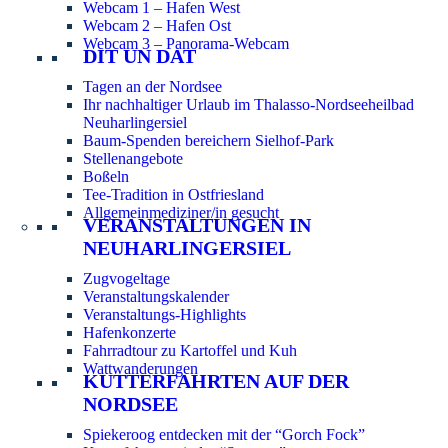
Webcam 1 – Hafen West
Webcam 2 – Hafen Ost
Webcam 3 – Panorama-Webcam
DIT UN DAT
Tagen an der Nordsee
Ihr nachhaltiger Urlaub im Thalasso-Nordseeheilbad
Neuharlingersiel
Baum-Spenden bereichern Sielhof-Park
Stellenangebote
Boßeln
Tee-Tradition in Ostfriesland
Allgemeinmediziner/in gesucht
VERANSTALTUNGEN IN
NEUHARLINGERSIEL
Zugvogeltage
Veranstaltungskalender
Veranstaltungs-Highlights
Hafenkonzerte
Fahrradtour zu Kartoffel und Kuh
Wattwanderungen
KUTTERFAHRTEN AUF DER
NORDSEE
Spiekeroog entdecken mit der “Gorch Fock”