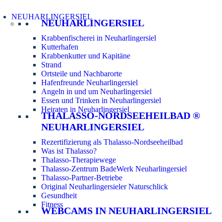
NEUHARLINGERSIEL
NEUHARLINGERSIEL
Krabbenfischerei in Neuharlingersiel
Kutterhafen
Krabbenkutter und Kapitäne
Strand
Ortsteile und Nachbarorte
Hafenfreunde Neuharlingersiel
Angeln in und um Neuharlingersiel
Essen und Trinken in Neuharlingersiel
Heiraten in Neuharlingersiel
THALASSO-NORDSEEHEILBAD ®
NEUHARLINGERSIEL
Rezertifizierung als Thalasso-Nordseeheilbad
Was ist Thalasso?
Thalasso-Therapiewege
Thalasso-Zentrum BadeWerk Neuharlingersiel
Thalasso-Partner-Betriebe
Original Neuharlingersieler Naturschlick
Gesundheit
Fitness
WEBCAMS IN NEUHARLINGERSIEL