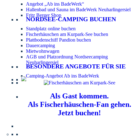
Angebot „Ab ins BadeWerk“
Hallenbad und Sauna im BadeWerk Neuharlingersiel
Fritz Berger Shop
NORDSEE-CAMPING BUCHEN
Standplatz online buchen
Fischerhäuschen am Kurpark-See buchen
Plattbodenschiff Pandion buchen
Dauercamping
Mietwohnwagen
AGB und Platzordnung Nordseecamping
Neuharlingersiel
BESONDERE ANGEBOTE FÜR SIE
Camping-Angebot Ab ins BadeWerk
Als Gast kommen.
Als Fischerhäuschen-Fan gehen.
Jetzt buchen!
Information für Hundebesitzer:
Der Nordsee-
Campingplatz Neuharlingersiel ist ein hundefreier Platz.