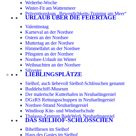
Welterbe-Woche
Winter-Fit am Wattenmeer
Präventionskurs „Beweglichkeits-Training am Meer“
URLAUB ÜBER DIE FEIERTAGE
Valentinstag
Karneval an der Nordsee
Ostern an der Nordsee
Muttertag an der Nordsee
Himmelfahrt an der Nordsee
Pfingsten an der Nordsee
Nordsee-Urlaub im Winter
Weihnachten an der Nordsee
Silvester
LIEBLINGSPLÄTZE
Sielhof, auch liebevoll Sielhof-Schlösschen genannt
Buddelschiff-Museum
Der malerische Kutterhafen in Neuharlingersiel
DGzRS Rettungsschuppen in Neuharlingersiel
Nordsee-Strand Neuharlingersiel
Windloop Kite- und Windsurfschule
Thalasso-Zentrum BadeWerk Neuharlingersiel
DAS SIELHOF-SCHLÖSSCHEN
Bibelfliesen im Sielhof
Haus des Gastes im Sielhof