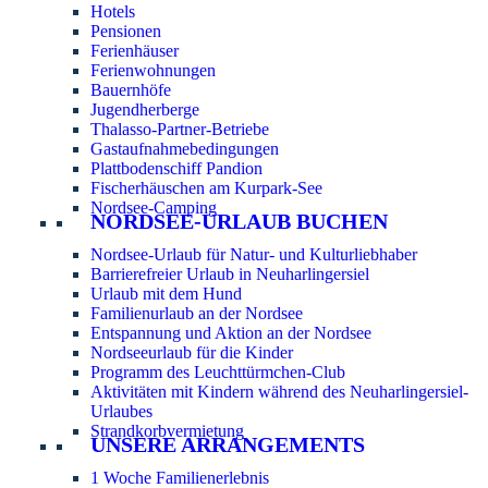
Hotels
Pensionen
Ferienhäuser
Ferienwohnungen
Bauernhöfe
Jugendherberge
Thalasso-Partner-Betriebe
Gastaufnahmebedingungen
Plattbodenschiff Pandion
Fischerhäuschen am Kurpark-See
Nordsee-Camping
NORDSEE-URLAUB BUCHEN
Nordsee-Urlaub für Natur- und Kulturliebhaber
Barrierefreier Urlaub in Neuharlingersiel
Urlaub mit dem Hund
Familienurlaub an der Nordsee
Entspannung und Aktion an der Nordsee
Nordseeurlaub für die Kinder
Programm des Leuchttürmchen-Club
Aktivitäten mit Kindern während des Neuharlingersiel-
Urlaubes
Strandkorbvermietung
UNSERE ARRANGEMENTS
1 Woche Familienerlebnis