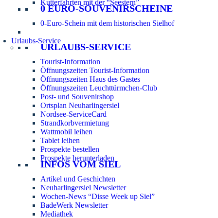
Kutterfahrten mit der “Seestern”
0 EURO-SOUVENIRSCHEINE
0-Euro-Schein mit dem historischen Sielhof
Urlaubs-Service
URLAUBS-SERVICE
Tourist-Information
Öffnungszeiten Tourist-Information
Öffnungszeiten Haus des Gastes
Öffnungszeiten Leuchttürmchen-Club
Post- und Souvenirshop
Ortsplan Neuharlingersiel
Nordsee-ServiceCard
Strandkorbvermietung
Wattmobil leihen
Tablet leihen
Prospekte bestellen
Prospekte herunterladen
INFOS VOM SIEL
Artikel und Geschichten
Neuharlingersiel Newsletter
Wochen-News “Disse Week up Siel”
BadeWerk Newsletter
Mediathek