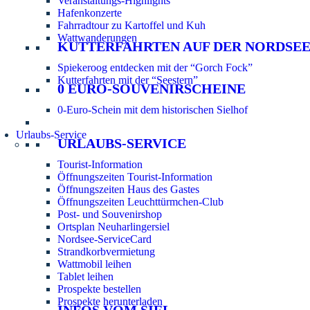
Veranstaltungs-Highlights
Hafenkonzerte
Fahrradtour zu Kartoffel und Kuh
Wattwanderungen
KUTTERFAHRTEN AUF DER NORDSE
Spiekeroog entdecken mit der “Gorch Fock”
Kutterfahrten mit der “Seestern”
0 EURO-SOUVENIRSCHEINE
0-Euro-Schein mit dem historischen Sielhof
Urlaubs-Service
URLAUBS-SERVICE
Tourist-Information
Öffnungszeiten Tourist-Information
Öffnungszeiten Haus des Gastes
Öffnungszeiten Leuchttürmchen-Club
Post- und Souvenirshop
Ortsplan Neuharlingersiel
Nordsee-ServiceCard
Strandkorbvermietung
Wattmobil leihen
Tablet leihen
Prospekte bestellen
Prospekte herunterladen
INFOS VOM SIEL