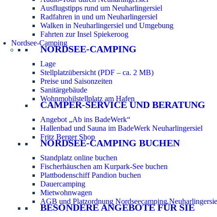
Ausflugstipps rund um Neuharlingersiel
Radfahren in und um Neuharlingersiel
Walken in Neuharlingersiel und Umgebung
Fahrten zur Insel Spiekeroog
Nordsee-Camping
NORDSEE-CAMPING
Lage
Stellplatzübersicht (PDF – ca. 2 MB)
Preise und Saisonzeiten
Sanitärgebäude
Wohnmobilstellplatz am Hafen
CAMPER-SERVICE UND BERATUNG
Angebot „Ab ins BadeWerk“
Hallenbad und Sauna im BadeWerk Neuharlingersiel
Fritz Berger Shop
NORDSEE-CAMPING BUCHEN
Standplatz online buchen
Fischerhäuschen am Kurpark-See buchen
Plattbodenschiff Pandion buchen
Dauercamping
Mietwohnwagen
AGB und Platzordnung Nordseecamping Neuharlingersie
BESONDERE ANGEBOTE FÜR SIE