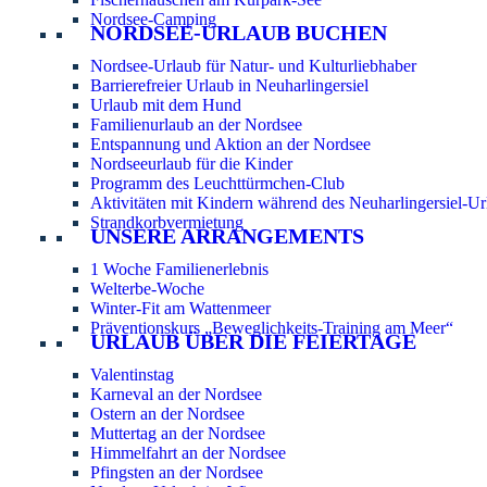
Nordsee-Camping
NORDSEE-URLAUB BUCHEN
Nordsee-Urlaub für Natur- und Kulturliebhaber
Barrierefreier Urlaub in Neuharlingersiel
Urlaub mit dem Hund
Familienurlaub an der Nordsee
Entspannung und Aktion an der Nordsee
Nordseeurlaub für die Kinder
Programm des Leuchttürmchen-Club
Aktivitäten mit Kindern während des Neuharlingersiel-Ur
Strandkorbvermietung
UNSERE ARRANGEMENTS
1 Woche Familienerlebnis
Welterbe-Woche
Winter-Fit am Wattenmeer
Präventionskurs „Beweglichkeits-Training am Meer“
URLAUB ÜBER DIE FEIERTAGE
Valentinstag
Karneval an der Nordsee
Ostern an der Nordsee
Muttertag an der Nordsee
Himmelfahrt an der Nordsee
Pfingsten an der Nordsee