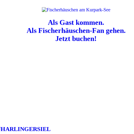
Als Gast kommen.
Als Fischerhäuschen-Fan gehen.
Jetzt buchen!
n für Hundebesitzer:
Der Nordsee-Campingplatz Neuharlingersiel ist e
UHARLINGERSIEL