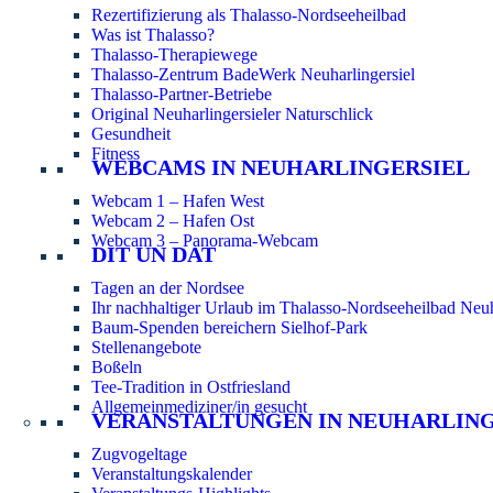
Rezertifizierung als Thalasso-Nordseeheilbad
Was ist Thalasso?
Thalasso-Therapiewege
Thalasso-Zentrum BadeWerk Neuharlingersiel
Thalasso-Partner-Betriebe
Original Neuharlingersieler Naturschlick
Gesundheit
Fitness
WEBCAMS IN NEUHARLINGERSIEL
Webcam 1 – Hafen West
Webcam 2 – Hafen Ost
Webcam 3 – Panorama-Webcam
DIT UN DAT
Tagen an der Nordsee
Ihr nachhaltiger Urlaub im Thalasso-Nordseeheilbad Neuh
Baum-Spenden bereichern Sielhof-Park
Stellenangebote
Boßeln
Tee-Tradition in Ostfriesland
Allgemeinmediziner/in gesucht
VERANSTALTUNGEN IN NEUHARLIN
Zugvogeltage
Veranstaltungskalender