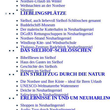
Nordsee-Urlaub im Winter
Weihnachten an der Nordsee
Silvester
LIEBLINGSPLÄTZE
Sielhof, auch liebevoll Sielhof-Schlösschen genannt
Buddelschiff-Museum
Der malerische Kutterhafen in Neuharlingersiel
DGzRS Rettungsschuppen in Neuharlingersiel
Nordsee-Strand Neuharlingersiel
Windloop Kite- und Windsurfschule
Thalasso-Zentrum BadeWerk Neuharlingersiel
DAS SIELHOF-SCHLÖSSCHEN
Bibelfliesen im Sielhof
Haus des Gastes im Sielhof
Geschichte des Sielhofs
Heiraten im Sielhof
EIN STREIFZUG DURCH DIE NATUR
Die Nordsee und Ihre Küste – ideal für Ihren Urlaub
UNESCO-Weltnaturerbe Wattenmeer
Deiche in Neuharlingersiel
Salzwiesen in Neuharlingersiel
ERLEBNISSE IN UND UM NEUHARLIN
Shoppen in Neuharlingersiel
Audio-Tour durch Neuharlingersiel