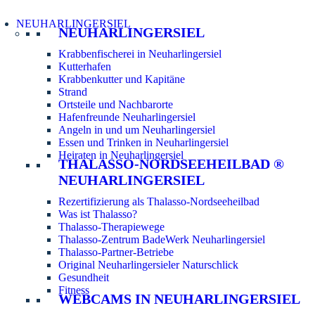
NEUHARLINGERSIEL
NEUHARLINGERSIEL
Krabbenfischerei in Neuharlingersiel
Kutterhafen
Krabbenkutter und Kapitäne
Strand
Ortsteile und Nachbarorte
Hafenfreunde Neuharlingersiel
Angeln in und um Neuharlingersiel
Essen und Trinken in Neuharlingersiel
Heiraten in Neuharlingersiel
THALASSO-NORDSEEHEILBAD ®
NEUHARLINGERSIEL
Rezertifizierung als Thalasso-Nordseeheilbad
Was ist Thalasso?
Thalasso-Therapiewege
Thalasso-Zentrum BadeWerk Neuharlingersiel
Thalasso-Partner-Betriebe
Original Neuharlingersieler Naturschlick
Gesundheit
Fitness
WEBCAMS IN NEUHARLINGERSIEL