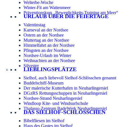
Welterbe-Woche
Winter-Fit am Wattenmeer
Präventionskurs „Beweglichkeits-Training am Meer“
URLAUB ÜBER DIE FEIERTAGE
Valentinstag
Karneval an der Nordsee
Ostern an der Nordsee
Muttertag an der Nordsee
Himmelfahrt an der Nordsee
Pfingsten an der Nordsee
Nordsee-Urlaub im Winter
Weihnachten an der Nordsee
Silvester
LIEBLINGSPLÄTZE
Sielhof, auch liebevoll Sielhof-Schlösschen genannt
Buddelschiff-Museum
Der malerische Kutterhafen in Neuharlingersiel
DGzRS Rettungsschuppen in Neuharlingersiel
Nordsee-Strand Neuharlingersiel
Windloop Kite- und Windsurfschule
Thalasso-Zentrum BadeWerk Neuharlingersiel
DAS SIELHOF-SCHLÖSSCHEN
Bibelfliesen im Sielhof
Haus des Gastes im Sielhof