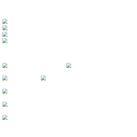
ZERTIFIZIERUNGEN
FOLGE UNS
© 2026
Kurverein Neuharlingersiel e.V.
|
Impressum
|
Datenschutz
|
Erklärung zur Barrierefreiheit
|
Stellenangebote
|
Presse
|