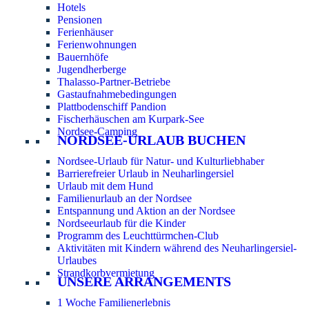
Hotels
Pensionen
Ferienhäuser
Ferienwohnungen
Bauernhöfe
Jugendherberge
Thalasso-Partner-Betriebe
Gastaufnahmebedingungen
Plattbodenschiff Pandion
Fischerhäuschen am Kurpark-See
Nordsee-Camping
NORDSEE-URLAUB BUCHEN
Nordsee-Urlaub für Natur- und Kulturliebhaber
Barrierefreier Urlaub in Neuharlingersiel
Urlaub mit dem Hund
Familienurlaub an der Nordsee
Entspannung und Aktion an der Nordsee
Nordseeurlaub für die Kinder
Programm des Leuchttürmchen-Club
Aktivitäten mit Kindern während des Neuharlingersiel-
Urlaubes
Strandkorbvermietung
UNSERE ARRANGEMENTS
1 Woche Familienerlebnis