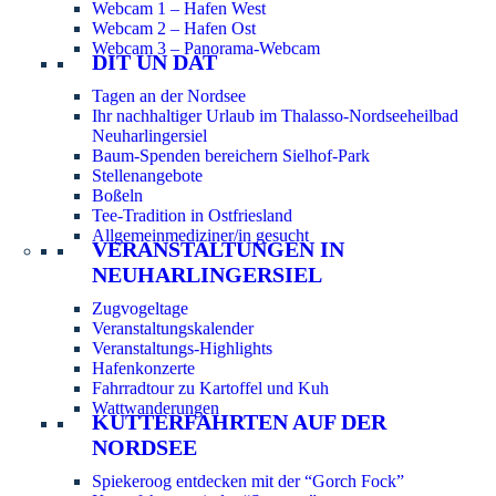
Webcam 1 – Hafen West
Webcam 2 – Hafen Ost
Webcam 3 – Panorama-Webcam
DIT UN DAT
Tagen an der Nordsee
Ihr nachhaltiger Urlaub im Thalasso-Nordseeheilbad
Neuharlingersiel
Baum-Spenden bereichern Sielhof-Park
Stellenangebote
Boßeln
Tee-Tradition in Ostfriesland
Allgemeinmediziner/in gesucht
VERANSTALTUNGEN IN
NEUHARLINGERSIEL
Zugvogeltage
Veranstaltungskalender
Veranstaltungs-Highlights
Hafenkonzerte
Fahrradtour zu Kartoffel und Kuh
Wattwanderungen
KUTTERFAHRTEN AUF DER
NORDSEE
Spiekeroog entdecken mit der “Gorch Fock”