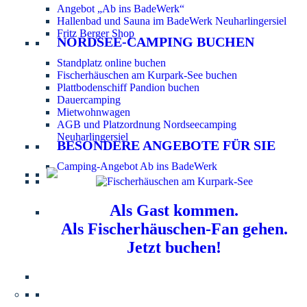
Angebot „Ab ins BadeWerk“
Hallenbad und Sauna im BadeWerk Neuharlingersiel
Fritz Berger Shop
NORDSEE-CAMPING BUCHEN
Standplatz online buchen
Fischerhäuschen am Kurpark-See buchen
Plattbodenschiff Pandion buchen
Dauercamping
Mietwohnwagen
AGB und Platzordnung Nordseecamping
Neuharlingersiel
BESONDERE ANGEBOTE FÜR SIE
Camping-Angebot Ab ins BadeWerk
Als Gast kommen.
Als Fischerhäuschen-Fan gehen.
Jetzt buchen!
Information für Hundebesitzer:
Der Nordsee-
Campingplatz Neuharlingersiel ist ein hundefreier Platz.