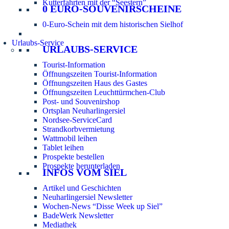
Kutterfahrten mit der “Seestern”
0 EURO-SOUVENIRSCHEINE
0-Euro-Schein mit dem historischen Sielhof
Urlaubs-Service
URLAUBS-SERVICE
Tourist-Information
Öffnungszeiten Tourist-Information
Öffnungszeiten Haus des Gastes
Öffnungszeiten Leuchttürmchen-Club
Post- und Souvenirshop
Ortsplan Neuharlingersiel
Nordsee-ServiceCard
Strandkorbvermietung
Wattmobil leihen
Tablet leihen
Prospekte bestellen
Prospekte herunterladen
INFOS VOM SIEL
Artikel und Geschichten
Neuharlingersiel Newsletter
Wochen-News “Disse Week up Siel”
BadeWerk Newsletter
Mediathek