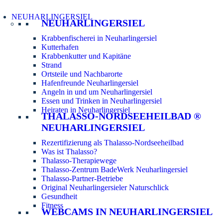
NEUHARLINGERSIEL
NEUHARLINGERSIEL
Krabbenfischerei in Neuharlingersiel
Kutterhafen
Krabbenkutter und Kapitäne
Strand
Ortsteile und Nachbarorte
Hafenfreunde Neuharlingersiel
Angeln in und um Neuharlingersiel
Essen und Trinken in Neuharlingersiel
Heiraten in Neuharlingersiel
THALASSO-NORDSEEHEILBAD ®
NEUHARLINGERSIEL
Rezertifizierung als Thalasso-Nordseeheilbad
Was ist Thalasso?
Thalasso-Therapiewege
Thalasso-Zentrum BadeWerk Neuharlingersiel
Thalasso-Partner-Betriebe
Original Neuharlingersieler Naturschlick
Gesundheit
Fitness
WEBCAMS IN NEUHARLINGERSIEL