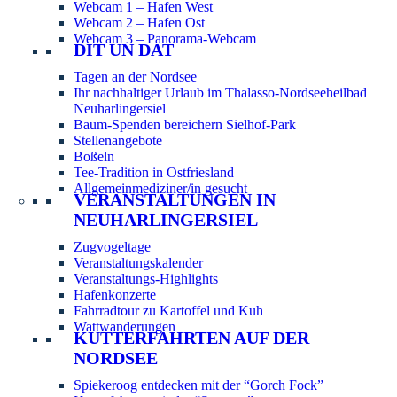
Webcam 1 – Hafen West
Webcam 2 – Hafen Ost
Webcam 3 – Panorama-Webcam
DIT UN DAT
Tagen an der Nordsee
Ihr nachhaltiger Urlaub im Thalasso-Nordseeheilbad
Neuharlingersiel
Baum-Spenden bereichern Sielhof-Park
Stellenangebote
Boßeln
Tee-Tradition in Ostfriesland
Allgemeinmediziner/in gesucht
VERANSTALTUNGEN IN
NEUHARLINGERSIEL
Zugvogeltage
Veranstaltungskalender
Veranstaltungs-Highlights
Hafenkonzerte
Fahrradtour zu Kartoffel und Kuh
Wattwanderungen
KUTTERFAHRTEN AUF DER
NORDSEE
Spiekeroog entdecken mit der “Gorch Fock”