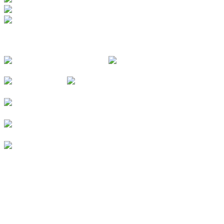
FOLGE UNS
© 2026
Kurverein Neuharlingersiel e.V.
|
Impressum
|
Datenschutz
|
Erklärung zur Barrierefreiheit
|
Stellenangebote
|
Presse
|
Vermieterbereich