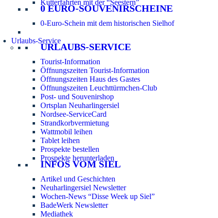
Kutterfahrten mit der “Seestern”
0 EURO-SOUVENIRSCHEINE
0-Euro-Schein mit dem historischen Sielhof
Urlaubs-Service
URLAUBS-SERVICE
Tourist-Information
Öffnungszeiten Tourist-Information
Öffnungszeiten Haus des Gastes
Öffnungszeiten Leuchttürmchen-Club
Post- und Souvenirshop
Ortsplan Neuharlingersiel
Nordsee-ServiceCard
Strandkorbvermietung
Wattmobil leihen
Tablet leihen
Prospekte bestellen
Prospekte herunterladen
INFOS VOM SIEL
Artikel und Geschichten
Neuharlingersiel Newsletter
Wochen-News “Disse Week up Siel”
BadeWerk Newsletter
Mediathek