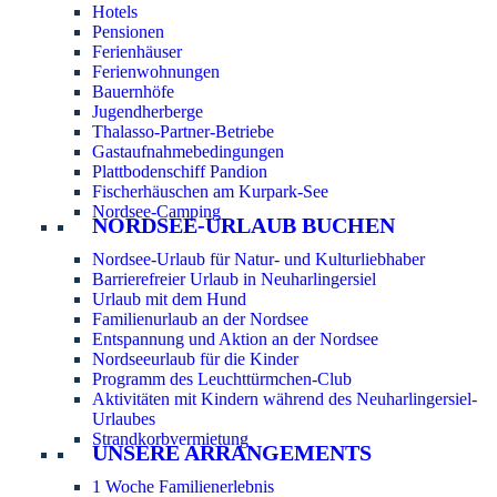
Hotels
Pensionen
Ferienhäuser
Ferienwohnungen
Bauernhöfe
Jugendherberge
Thalasso-Partner-Betriebe
Gastaufnahmebedingungen
Plattbodenschiff Pandion
Fischerhäuschen am Kurpark-See
Nordsee-Camping
NORDSEE-URLAUB BUCHEN
Nordsee-Urlaub für Natur- und Kulturliebhaber
Barrierefreier Urlaub in Neuharlingersiel
Urlaub mit dem Hund
Familienurlaub an der Nordsee
Entspannung und Aktion an der Nordsee
Nordseeurlaub für die Kinder
Programm des Leuchttürmchen-Club
Aktivitäten mit Kindern während des Neuharlingersiel-
Urlaubes
Strandkorbvermietung
UNSERE ARRANGEMENTS
1 Woche Familienerlebnis