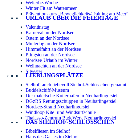
Welterbe-Woche
Winter-Fit am Wattenmeer
Präventionskurs „Beweglichkeits-Training am Meer“
URLAUB ÜBER DIE FEIERTAGE
Valentinstag
Karneval an der Nordsee
Ostern an der Nordsee
Muttertag an der Nordsee
Himmelfahrt an der Nordsee
Pfingsten an der Nordsee
Nordsee-Urlaub im Winter
Weihnachten an der Nordsee
Silvester
LIEBLINGSPLÄTZE
Sielhof, auch liebevoll Sielhof-Schlösschen genannt
Buddelschiff-Museum
Der malerische Kutterhafen in Neuharlingersiel
DGzRS Rettungsschuppen in Neuharlingersiel
Nordsee-Strand Neuharlingersiel
Windloop Kite- und Windsurfschule
Thalasso-Zentrum BadeWerk Neuharlingersiel
DAS SIELHOF-SCHLÖSSCHEN
Bibelfliesen im Sielhof
Haus des Gastes im Sielhof