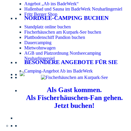
Angebot „Ab ins BadeWerk“
Hallenbad und Sauna im BadeWerk Neuharlingersiel
Fritz Berger Shop
NORDSEE-CAMPING BUCHEN
Standplatz online buchen
Fischerhäuschen am Kurpark-See buchen
Plattbodenschiff Pandion buchen
Dauercamping
Mietwohnwagen
AGB und Platzordnung Nordseecamping
Neuharlingersiel
BESONDERE ANGEBOTE FÜR SIE
Camping-Angebot Ab ins BadeWerk
Als Gast kommen.
Als Fischerhäuschen-Fan gehen.
Jetzt buchen!
Information für Hundebesitzer:
Der Nordsee-
Campingplatz Neuharlingersiel ist ein hundefreier Platz.