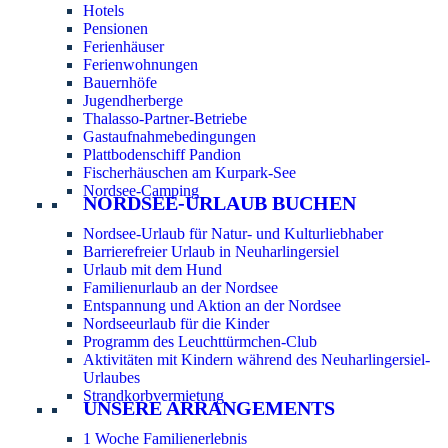
Hotels
Pensionen
Ferienhäuser
Ferienwohnungen
Bauernhöfe
Jugendherberge
Thalasso-Partner-Betriebe
Gastaufnahmebedingungen
Plattbodenschiff Pandion
Fischerhäuschen am Kurpark-See
Nordsee-Camping
NORDSEE-URLAUB BUCHEN
Nordsee-Urlaub für Natur- und Kulturliebhaber
Barrierefreier Urlaub in Neuharlingersiel
Urlaub mit dem Hund
Familienurlaub an der Nordsee
Entspannung und Aktion an der Nordsee
Nordseeurlaub für die Kinder
Programm des Leuchttürmchen-Club
Aktivitäten mit Kindern während des Neuharlingersiel-
Urlaubes
Strandkorbvermietung
UNSERE ARRANGEMENTS
1 Woche Familienerlebnis