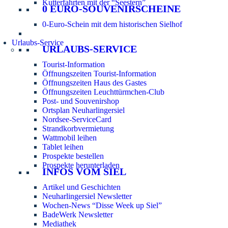
Kutterfahrten mit der “Seestern”
0 EURO-SOUVENIRSCHEINE
0-Euro-Schein mit dem historischen Sielhof
Urlaubs-Service
URLAUBS-SERVICE
Tourist-Information
Öffnungszeiten Tourist-Information
Öffnungszeiten Haus des Gastes
Öffnungszeiten Leuchttürmchen-Club
Post- und Souvenirshop
Ortsplan Neuharlingersiel
Nordsee-ServiceCard
Strandkorbvermietung
Wattmobil leihen
Tablet leihen
Prospekte bestellen
Prospekte herunterladen
INFOS VOM SIEL
Artikel und Geschichten
Neuharlingersiel Newsletter
Wochen-News “Disse Week up Siel”
BadeWerk Newsletter
Mediathek