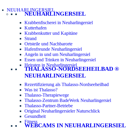
NEUHARLINGERSIEL
NEUHARLINGERSIEL
Krabbenfischerei in Neuharlingersiel
Kutterhafen
Krabbenkutter und Kapitäne
Strand
Ortsteile und Nachbarorte
Hafenfreunde Neuharlingersiel
Angeln in und um Neuharlingersiel
Essen und Trinken in Neuharlingersiel
Heiraten in Neuharlingersiel
THALASSO-NORDSEEHEILBAD ®
NEUHARLINGERSIEL
Rezertifizierung als Thalasso-Nordseeheilbad
Was ist Thalasso?
Thalasso-Therapiewege
Thalasso-Zentrum BadeWerk Neuharlingersiel
Thalasso-Partner-Betriebe
Original Neuharlingersieler Naturschlick
Gesundheit
Fitness
WEBCAMS IN NEUHARLINGERSIEL