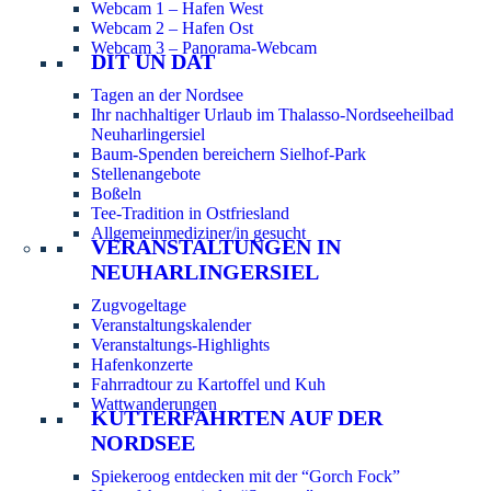
Webcam 1 – Hafen West
Webcam 2 – Hafen Ost
Webcam 3 – Panorama-Webcam
DIT UN DAT
Tagen an der Nordsee
Ihr nachhaltiger Urlaub im Thalasso-Nordseeheilbad
Neuharlingersiel
Baum-Spenden bereichern Sielhof-Park
Stellenangebote
Boßeln
Tee-Tradition in Ostfriesland
Allgemeinmediziner/in gesucht
VERANSTALTUNGEN IN
NEUHARLINGERSIEL
Zugvogeltage
Veranstaltungskalender
Veranstaltungs-Highlights
Hafenkonzerte
Fahrradtour zu Kartoffel und Kuh
Wattwanderungen
KUTTERFAHRTEN AUF DER
NORDSEE
Spiekeroog entdecken mit der “Gorch Fock”