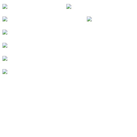
© 2026
Kurverein Neuharlingersiel e.V.
|
Impressum
|
Datenschutz
|
Erklärung zur Barrierefreiheit
|
Stellenangebote
|
Presse
|
Vermieterbereich