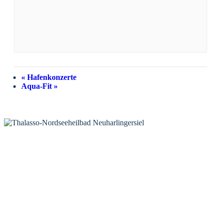
«
Hafenkonzerte
Aqua-Fit
»
KONTAKT
Tourist-Information Neuharlingersiel
Öffnungszeiten Tourist-Information
Öffnungszeiten Haus des Gastes
Öffnungszeiten Leuchttürmchen-Club
Nordsee-Camping Neuharlingersiel
INFORMATIONEN
Veranstaltungskalender
Prospektbestellung
Newsletter
Wochen-News