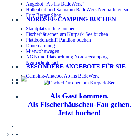
Angebot „Ab ins BadeWerk“
Hallenbad und Sauna im BadeWerk Neuharlingersiel
Fritz Berger Shop
NORDSEE-CAMPING BUCHEN
Standplatz online buchen
Fischerhäuschen am Kurpark-See buchen
Plattbodenschiff Pandion buchen
Dauercamping
Mietwohnwagen
AGB und Platzordnung Nordseecamping
Neuharlingersiel
BESONDERE ANGEBOTE FÜR SIE
Camping-Angebot Ab ins BadeWerk
Als Gast kommen.
Als Fischerhäuschen-Fan gehen.
Jetzt buchen!
Information für Hundebesitzer:
Der Nordsee-
Campingplatz Neuharlingersiel ist ein hundefreier Platz.