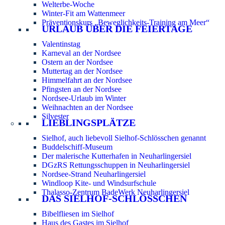
Welterbe-Woche
Winter-Fit am Wattenmeer
Präventionskurs „Beweglichkeits-Training am Meer“
URLAUB ÜBER DIE FEIERTAGE
Valentinstag
Karneval an der Nordsee
Ostern an der Nordsee
Muttertag an der Nordsee
Himmelfahrt an der Nordsee
Pfingsten an der Nordsee
Nordsee-Urlaub im Winter
Weihnachten an der Nordsee
Silvester
LIEBLINGSPLÄTZE
Sielhof, auch liebevoll Sielhof-Schlösschen genannt
Buddelschiff-Museum
Der malerische Kutterhafen in Neuharlingersiel
DGzRS Rettungsschuppen in Neuharlingersiel
Nordsee-Strand Neuharlingersiel
Windloop Kite- und Windsurfschule
Thalasso-Zentrum BadeWerk Neuharlingersiel
DAS SIELHOF-SCHLÖSSCHEN
Bibelfliesen im Sielhof
Haus des Gastes im Sielhof