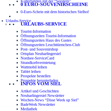
Kutterfahrten mit der “Seestern”
0 EURO-SOUVENIRSCHEINE
0-Euro-Schein mit dem historischen Sielhof
Urlaubs-Service
URLAUBS-SERVICE
Tourist-Information
Öffnungszeiten Tourist-Information
Öffnungszeiten Haus des Gastes
Öffnungszeiten Leuchttürmchen-Club
Post- und Souvenirshop
Ortsplan Neuharlingersiel
Nordsee-ServiceCard
Strandkorbvermietung
Wattmobil leihen
Tablet leihen
Prospekte bestellen
Prospekte herunterladen
INFOS VOM SIEL
Artikel und Geschichten
Neuharlingersiel Newsletter
Wochen-News “Disse Week up Siel”
BadeWerk Newsletter
Mediathek