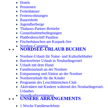
Hotels
Pensionen
Ferienhäuser
Ferienwohnungen
Bauernhöfe
Jugendherberge
Thalasso-Partner-Betriebe
Gastaufnahmebedingungen
Plattbodenschiff Pandion
Fischerhäuschen am Kurpark-See
Nordsee-Camping
NORDSEE-URLAUB BUCHEN
Nordsee-Urlaub für Natur- und Kulturliebhaber
Barrierefreier Urlaub in Neuharlingersiel
Urlaub mit dem Hund
Familienurlaub an der Nordsee
Entspannung und Aktion an der Nordsee
Nordseeurlaub für die Kinder
Programm des Leuchttürmchen-Club
Aktivitäten mit Kindern während des Neuharlingersiel-
Urlaubes
Strandkorbvermietung
UNSERE ARRANGEMENTS
1 Woche Familienerlebnis