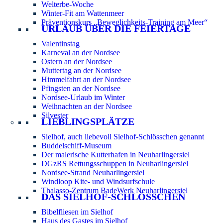
Welterbe-Woche
Winter-Fit am Wattenmeer
Präventionskurs „Beweglichkeits-Training am Meer“
URLAUB ÜBER DIE FEIERTAGE
Valentinstag
Karneval an der Nordsee
Ostern an der Nordsee
Muttertag an der Nordsee
Himmelfahrt an der Nordsee
Pfingsten an der Nordsee
Nordsee-Urlaub im Winter
Weihnachten an der Nordsee
Silvester
LIEBLINGSPLÄTZE
Sielhof, auch liebevoll Sielhof-Schlösschen genannt
Buddelschiff-Museum
Der malerische Kutterhafen in Neuharlingersiel
DGzRS Rettungsschuppen in Neuharlingersiel
Nordsee-Strand Neuharlingersiel
Windloop Kite- und Windsurfschule
Thalasso-Zentrum BadeWerk Neuharlingersiel
DAS SIELHOF-SCHLÖSSCHEN
Bibelfliesen im Sielhof
Haus des Gastes im Sielhof