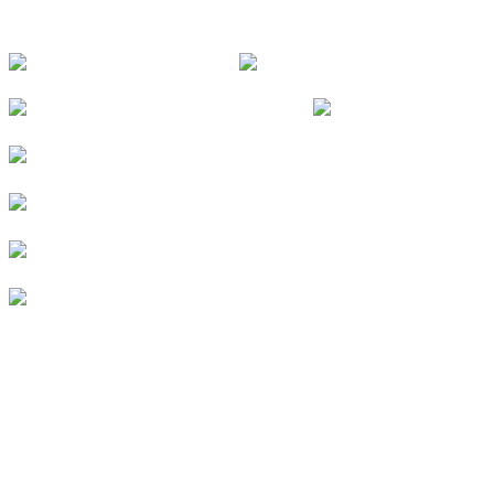
FOLGE UNS
© 2026
Kurverein Neuharlingersiel e.V.
|
Impressum
|
Datenschutz
|
Erklärung zur Barrierefreiheit
|
Stellenangebote
|
Presse
|
Vermieterbereich