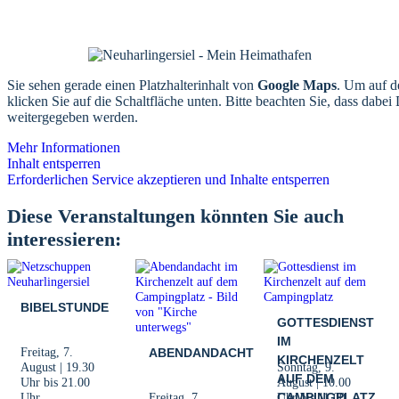
Sie sehen gerade einen Platzhalterinhalt von
Google Maps
. Um auf de
klicken Sie auf die Schaltfläche unten. Bitte beachten Sie, dass dabei 
weitergegeben werden.
Mehr Informationen
Inhalt entsperren
Erforderlichen Service akzeptieren und Inhalte entsperren
Diese Veranstaltungen könnten Sie auch
interessieren:
BIBELSTUNDE
GOTTESDIENST
IM
Freitag, 7.
ABENDANDACHT
KIRCHENZELT
August | 19.30
Sonntag, 9.
AUF DEM
Uhr
bis
21.00
August | 10.00
Uhr
Freitag, 7.
CAMPINGPLATZ
Uhr
bis
11.00