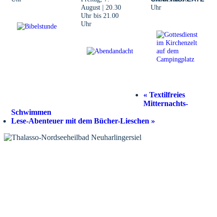
August | 20.30
Uhr
Uhr
bis
21.00
Uhr
«
Textilfreies
Mitternachts-
Schwimmen
Lese-Abenteuer mit dem Bücher-Lieschen
»
KONTAKT
Tourist-Information Neuharlingersiel
Öffnungszeiten Tourist-Information
Öffnungszeiten Haus des Gastes
Öffnungszeiten Leuchttürmchen-Club
Nordsee-Camping Neuharlingersiel
INFORMATIONEN
Veranstaltungskalender