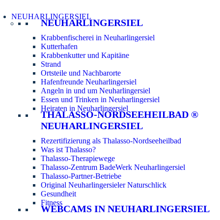
NEUHARLINGERSIEL
NEUHARLINGERSIEL
Krabbenfischerei in Neuharlingersiel
Kutterhafen
Krabbenkutter und Kapitäne
Strand
Ortsteile und Nachbarorte
Hafenfreunde Neuharlingersiel
Angeln in und um Neuharlingersiel
Essen und Trinken in Neuharlingersiel
Heiraten in Neuharlingersiel
THALASSO-NORDSEEHEILBAD ®
NEUHARLINGERSIEL
Rezertifizierung als Thalasso-Nordseeheilbad
Was ist Thalasso?
Thalasso-Therapiewege
Thalasso-Zentrum BadeWerk Neuharlingersiel
Thalasso-Partner-Betriebe
Original Neuharlingersieler Naturschlick
Gesundheit
Fitness
WEBCAMS IN NEUHARLINGERSIEL