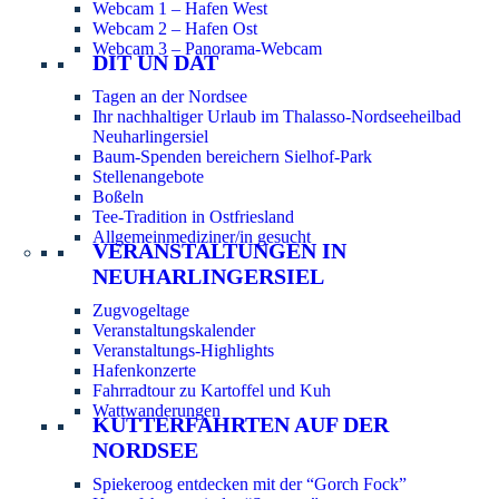
Webcam 1 – Hafen West
Webcam 2 – Hafen Ost
Webcam 3 – Panorama-Webcam
DIT UN DAT
Tagen an der Nordsee
Ihr nachhaltiger Urlaub im Thalasso-Nordseeheilbad
Neuharlingersiel
Baum-Spenden bereichern Sielhof-Park
Stellenangebote
Boßeln
Tee-Tradition in Ostfriesland
Allgemeinmediziner/in gesucht
VERANSTALTUNGEN IN
NEUHARLINGERSIEL
Zugvogeltage
Veranstaltungskalender
Veranstaltungs-Highlights
Hafenkonzerte
Fahrradtour zu Kartoffel und Kuh
Wattwanderungen
KUTTERFAHRTEN AUF DER
NORDSEE
Spiekeroog entdecken mit der “Gorch Fock”