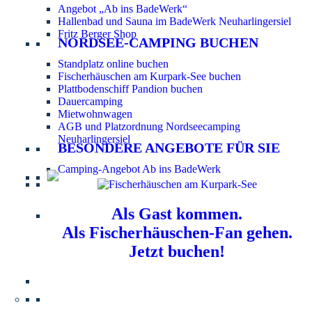
Angebot „Ab ins BadeWerk“
Hallenbad und Sauna im BadeWerk Neuharlingersiel
Fritz Berger Shop
NORDSEE-CAMPING BUCHEN
Standplatz online buchen
Fischerhäuschen am Kurpark-See buchen
Plattbodenschiff Pandion buchen
Dauercamping
Mietwohnwagen
AGB und Platzordnung Nordseecamping
Neuharlingersiel
BESONDERE ANGEBOTE FÜR SIE
Camping-Angebot Ab ins BadeWerk
Als Gast kommen.
Als Fischerhäuschen-Fan gehen.
Jetzt buchen!
Information für Hundebesitzer:
Der Nordsee-
Campingplatz Neuharlingersiel ist ein hundefreier Platz.