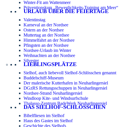
Winter-Fit am Wattenmeer
Präventionskurs „Beweglichkeits-Training am Meer“
URLAUB ÜBER DIE FEIERTAGE
Valentinstag
Karneval an der Nordsee
Ostern an der Nordsee
Muttertag an der Nordsee
Himmelfahrt an der Nordsee
Pfingsten an der Nordsee
Nordsee-Urlaub im Winter
Weihnachten an der Nordsee
Silvester
LIEBLINGSPLÄTZE
Sielhof, auch liebevoll Sielhof-Schlösschen genannt
Buddelschiff-Museum
Der malerische Kutterhafen in Neuharlingersiel
DGzRS Rettungsschuppen in Neuharlingersiel
Nordsee-Strand Neuharlingersiel
Windloop Kite- und Windsurfschule
Thalasso-Zentrum BadeWerk Neuharlingersiel
DAS SIELHOF-SCHLÖSSCHEN
Bibelfliesen im Sielhof
Haus des Gastes im Sielhof
Geschichte des Sielhofs