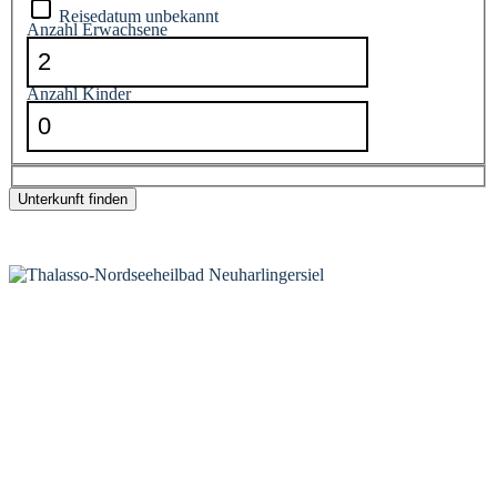
Reisedatum unbekannt
Anzahl Erwachsene
Anzahl Kinder
*
Ergebnisse werden auf tportal.tomas.travel angezeigt
KONTAKT
Tourist-Information Neuharlingersiel
Öffnungszeiten Tourist-Information
Öffnungszeiten Haus des Gastes
Öffnungszeiten Leuchttürmchen-Club
Nordsee-Camping Neuharlingersiel
INFORMATIONEN
Veranstaltungskalender
Prospektbestellung
Newsletter
Wochen-News