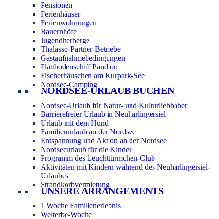
Pensionen
Ferienhäuser
Ferienwohnungen
Bauernhöfe
Jugendherberge
Thalasso-Partner-Betriebe
Gastaufnahmebedingungen
Plattbodenschiff Pandion
Fischerhäuschen am Kurpark-See
Nordsee-Camping
NORDSEE-URLAUB BUCHEN
Nordsee-Urlaub für Natur- und Kulturliebhaber
Barrierefreier Urlaub in Neuharlingersiel
Urlaub mit dem Hund
Familienurlaub an der Nordsee
Entspannung und Aktion an der Nordsee
Nordseeurlaub für die Kinder
Programm des Leuchttürmchen-Club
Aktivitäten mit Kindern während des Neuharlingersiel-
Urlaubes
Strandkorbvermietung
UNSERE ARRANGEMENTS
1 Woche Familienerlebnis
Welterbe-Woche