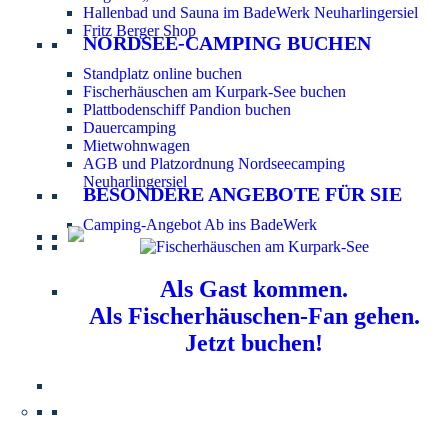
Hallenbad und Sauna im BadeWerk Neuharlingersiel
Fritz Berger Shop
NORDSEE-CAMPING BUCHEN
Standplatz online buchen
Fischerhäuschen am Kurpark-See buchen
Plattbodenschiff Pandion buchen
Dauercamping
Mietwohnwagen
AGB und Platzordnung Nordseecamping
Neuharlingersiel
BESONDERE ANGEBOTE FÜR SIE
Camping-Angebot Ab ins BadeWerk
Als Gast kommen.
Als Fischerhäuschen-Fan gehen.
Jetzt buchen!
Information für Hundebesitzer:
Der Nordsee-
Campingplatz Neuharlingersiel ist ein hundefreier Platz.