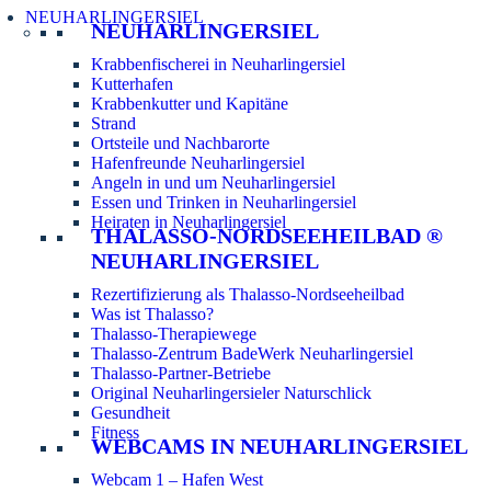
NEUHARLINGERSIEL
NEUHARLINGERSIEL
Krabbenfischerei in Neuharlingersiel
Kutterhafen
Krabbenkutter und Kapitäne
Strand
Ortsteile und Nachbarorte
Hafenfreunde Neuharlingersiel
Angeln in und um Neuharlingersiel
Essen und Trinken in Neuharlingersiel
Heiraten in Neuharlingersiel
THALASSO-NORDSEEHEILBAD ®
NEUHARLINGERSIEL
Rezertifizierung als Thalasso-Nordseeheilbad
Was ist Thalasso?
Thalasso-Therapiewege
Thalasso-Zentrum BadeWerk Neuharlingersiel
Thalasso-Partner-Betriebe
Original Neuharlingersieler Naturschlick
Gesundheit
Fitness
WEBCAMS IN NEUHARLINGERSIEL
Webcam 1 – Hafen West