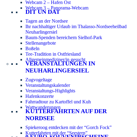
Webcam 2 – Hafen Ost
Webcam 3 – Panorama-Webcam
DIT UN DAT
Tagen an der Nordsee
Ihr nachhaltiger Urlaub im Thalasso-Nordseeheilbad
Neuharlingersiel
Baum-Spenden bereichern Sielhof-Park
Stellenangebote
Boßeln
Tee-Tradition in Ostfriesland
Allgemeinmediziner/in gesucht
VERANSTALTUNGEN IN
NEUHARLINGERSIEL
Zugvogeltage
Veranstaltungskalender
Veranstaltungs-Highlights
Hafenkonzerte
Fahrradtour zu Kartoffel und Kuh
Wattwanderungen
KUTTERFAHRTEN AUF DER
NORDSEE
Spiekeroog entdecken mit der “Gorch Fock”
Kutterfahrten mit der “Seestern”
0 EURO-SOUVENIRSCHEINE