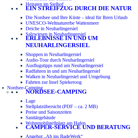
Heiraten im Sielhof
EIN STREIFZUG DURCH DIE NATUR
Die Nordsee und Ihre Küste – ideal für Ihren Urlaub
UNESCO-Weltnaturerbe Wattenmeer
Deiche in Neuharlingersiel
Salzwiesen in Neuharlingersiel
ERLEBNISSE IN UND UM
NEUHARLINGERSIEL
Shoppen in Neuharlingersiel
Audio-Tour durch Neuharlingersiel
Ausflugstipps rund um Neuharlingersiel
Radfahren in und um Neuharlingersiel
Walken in Neuharlingersiel und Umgebung
Fahrten zur Insel Spiekeroog
Nordsee-Camping
NORDSEE-CAMPING
Lage
Stellplatzübersicht (PDF – ca. 2 MB)
Preise und Saisonzeiten
Sanitärgebäude
Wohnmobilstellplatz am Hafen
CAMPER-SERVICE UND BERATUNG
Angebot „Ab ins BadeWerk“