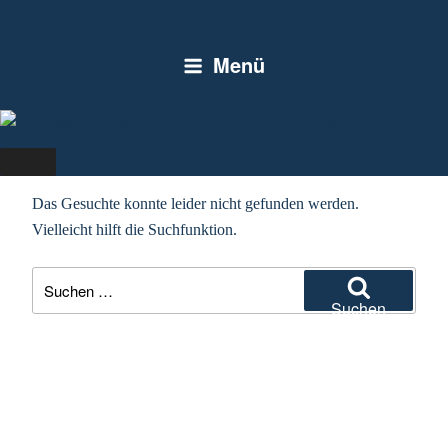
Zum
Inhalt
Menü
springen
NICHTS GEFUNDEN
Das Gesuchte konnte leider nicht gefunden werden.
Vielleicht hilft die Suchfunktion.
Suchen
nach:
Suchen