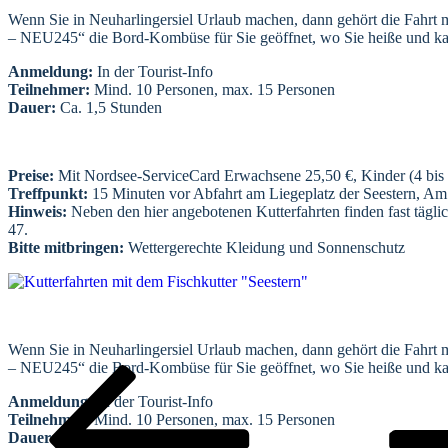
Wenn Sie in Neuharlingersiel Urlaub machen, dann gehört die Fahrt mit
– NEU245“ die Bord-Kombüse für Sie geöffnet, wo Sie heiße und kalt
Anmeldung:
In der Tourist-Info
Teilnehmer:
Mind. 10 Personen, max. 15 Personen
Dauer:
Ca. 1,5 Stunden
Preise:
Mit Nordsee-ServiceCard Erwachsene 25,50 €, Kinder (4 bis 
Treffpunkt:
15 Minuten vor Abfahrt am Liegeplatz der Seestern, A
Hinweis:
Neben den hier angebotenen Kutterfahrten finden fast täglic
47.
Bitte mitbringen:
Wettergerechte Kleidung und Sonnenschutz
Seitennummerierung
der
Beiträge
Wenn Sie in Neuharlingersiel Urlaub machen, dann gehört die Fahrt mit
– NEU245“ die Bord-Kombüse für Sie geöffnet, wo Sie heiße und kalt
Vorherige
Seite
Seite
Seite
Nächste
Seite
Seite
Anmeldung:
In der Tourist-Info
Teilnehmer:
Mind. 10 Personen, max. 15 Personen
Dauer:
Ca. 1,5 Stunden