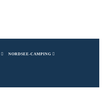
NORDSEE-CAMPING
ochwasser
Niedrigwasser
5.28 Uhr
11.37 Uhr
7.40 Uhr