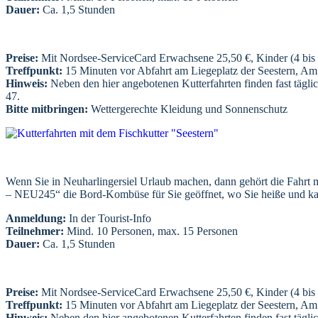
Dauer:
Ca. 1,5 Stunden
Preise:
Mit Nordsee-ServiceCard Erwachsene 25,50 €, Kinder (4 bis 
Treffpunkt:
15 Minuten vor Abfahrt am Liegeplatz der Seestern, A
Hinweis:
Neben den hier angebotenen Kutterfahrten finden fast täglic
47.
Bitte mitbringen:
Wettergerechte Kleidung und Sonnenschutz
Wenn Sie in Neuharlingersiel Urlaub machen, dann gehört die Fahrt mit
– NEU245“ die Bord-Kombüse für Sie geöffnet, wo Sie heiße und kalt
Anmeldung:
In der Tourist-Info
Teilnehmer:
Mind. 10 Personen, max. 15 Personen
Dauer:
Ca. 1,5 Stunden
Preise:
Mit Nordsee-ServiceCard Erwachsene 25,50 €, Kinder (4 bis 
Treffpunkt:
15 Minuten vor Abfahrt am Liegeplatz der Seestern, A
Hinweis:
Neben den hier angebotenen Kutterfahrten finden fast täglic