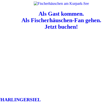
Als Gast kommen.
Als Fischerhäuschen-Fan gehen.
Jetzt buchen!
n für Hundebesitzer:
Der Nordsee-Campingplatz Neuharlingersiel ist e
UHARLINGERSIEL