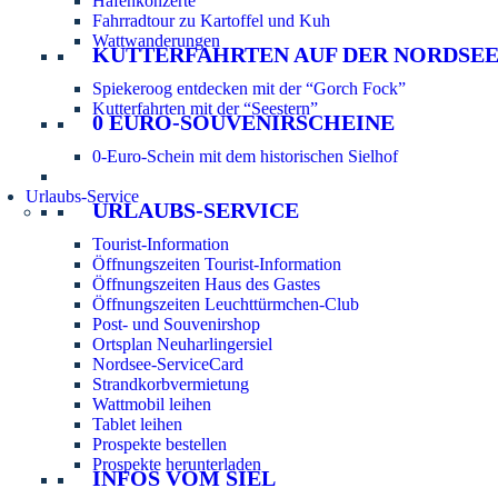
Hafenkonzerte
Fahrradtour zu Kartoffel und Kuh
Wattwanderungen
KUTTERFAHRTEN AUF DER NORDSE
Spiekeroog entdecken mit der “Gorch Fock”
Kutterfahrten mit der “Seestern”
0 EURO-SOUVENIRSCHEINE
0-Euro-Schein mit dem historischen Sielhof
Urlaubs-Service
URLAUBS-SERVICE
Tourist-Information
Öffnungszeiten Tourist-Information
Öffnungszeiten Haus des Gastes
Öffnungszeiten Leuchttürmchen-Club
Post- und Souvenirshop
Ortsplan Neuharlingersiel
Nordsee-ServiceCard
Strandkorbvermietung
Wattmobil leihen
Tablet leihen
Prospekte bestellen
Prospekte herunterladen
INFOS VOM SIEL