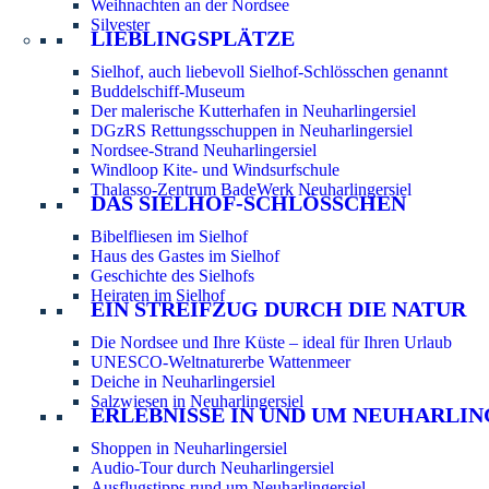
Weihnachten an der Nordsee
Silvester
LIEBLINGSPLÄTZE
Sielhof, auch liebevoll Sielhof-Schlösschen genannt
Buddelschiff-Museum
Der malerische Kutterhafen in Neuharlingersiel
DGzRS Rettungsschuppen in Neuharlingersiel
Nordsee-Strand Neuharlingersiel
Windloop Kite- und Windsurfschule
Thalasso-Zentrum BadeWerk Neuharlingersiel
DAS SIELHOF-SCHLÖSSCHEN
Bibelfliesen im Sielhof
Haus des Gastes im Sielhof
Geschichte des Sielhofs
Heiraten im Sielhof
EIN STREIFZUG DURCH DIE NATUR
Die Nordsee und Ihre Küste – ideal für Ihren Urlaub
UNESCO-Weltnaturerbe Wattenmeer
Deiche in Neuharlingersiel
Salzwiesen in Neuharlingersiel
ERLEBNISSE IN UND UM NEUHARLIN
Shoppen in Neuharlingersiel
Audio-Tour durch Neuharlingersiel
Ausflugstipps rund um Neuharlingersiel