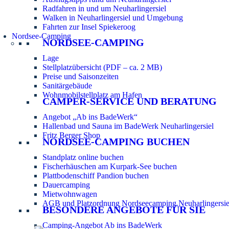
Radfahren in und um Neuharlingersiel
Walken in Neuharlingersiel und Umgebung
Fahrten zur Insel Spiekeroog
Nordsee-Camping
NORDSEE-CAMPING
Lage
Stellplatzübersicht (PDF – ca. 2 MB)
Preise und Saisonzeiten
Sanitärgebäude
Wohnmobilstellplatz am Hafen
CAMPER-SERVICE UND BERATUNG
Angebot „Ab ins BadeWerk“
Hallenbad und Sauna im BadeWerk Neuharlingersiel
Fritz Berger Shop
NORDSEE-CAMPING BUCHEN
Standplatz online buchen
Fischerhäuschen am Kurpark-See buchen
Plattbodenschiff Pandion buchen
Dauercamping
Mietwohnwagen
AGB und Platzordnung Nordseecamping Neuharlingersie
BESONDERE ANGEBOTE FÜR SIE
Camping-Angebot Ab ins BadeWerk