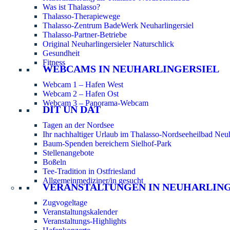
Was ist Thalasso?
Thalasso-Therapiewege
Thalasso-Zentrum BadeWerk Neuharlingersiel
Thalasso-Partner-Betriebe
Original Neuharlingersieler Naturschlick
Gesundheit
Fitness
WEBCAMS IN NEUHARLINGERSIEL
Webcam 1 – Hafen West
Webcam 2 – Hafen Ost
Webcam 3 – Panorama-Webcam
DIT UN DAT
Tagen an der Nordsee
Ihr nachhaltiger Urlaub im Thalasso-Nordseeheilbad Neuh
Baum-Spenden bereichern Sielhof-Park
Stellenangebote
Boßeln
Tee-Tradition in Ostfriesland
Allgemeinmediziner/in gesucht
VERANSTALTUNGEN IN NEUHARLIN
Zugvogeltage
Veranstaltungskalender
Veranstaltungs-Highlights