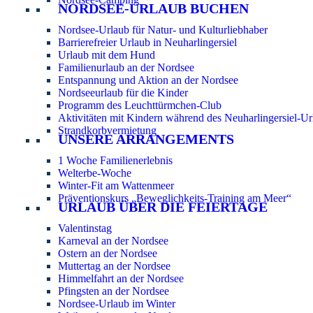
NORDSEE-URLAUB BUCHEN
Nordsee-Urlaub für Natur- und Kulturliebhaber
Barrierefreier Urlaub in Neuharlingersiel
Urlaub mit dem Hund
Familienurlaub an der Nordsee
Entspannung und Aktion an der Nordsee
Nordseeurlaub für die Kinder
Programm des Leuchttürmchen-Club
Aktivitäten mit Kindern während des Neuharlingersiel-Ur
Strandkorbvermietung
UNSERE ARRANGEMENTS
1 Woche Familienerlebnis
Welterbe-Woche
Winter-Fit am Wattenmeer
Präventionskurs „Beweglichkeits-Training am Meer“
URLAUB ÜBER DIE FEIERTAGE
Valentinstag
Karneval an der Nordsee
Ostern an der Nordsee
Muttertag an der Nordsee
Himmelfahrt an der Nordsee
Pfingsten an der Nordsee
Nordsee-Urlaub im Winter