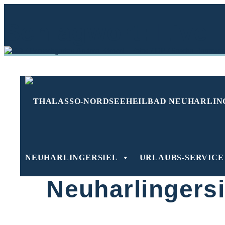
Zum
Inhalt
Schlagwort:
Live
springen
ZDF
NEUHARLINGERSIEL
URLAUBS-SERVICE
Neuharlingersi