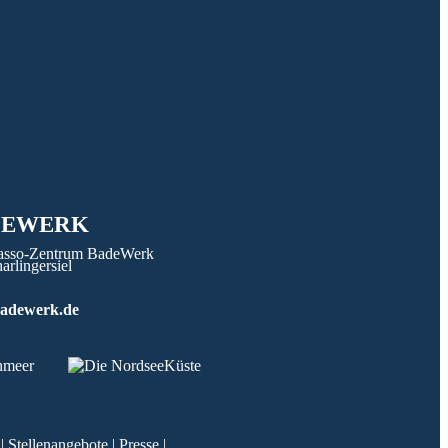
DEWERK
adewerk.de
|
Stellenangebote
|
Presse
|