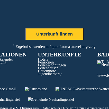
*
Ergebnisse werden auf tportal.tomas.travel angezeigt
MATIONEN
UNTERKÜNFTE
BA
kalender
Hotels
lung
Pensionen
Ferienwohnungen
s
Ferienhäuser
Bauernhöfe
Jugendherberge
www.b
ngersiel e.V.
|
Impressum
|
Datenschutz
|
Erklärung zur Barrierefreiheit